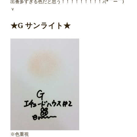
出番多すぎる色だと思う！！！！！！！！！♪(*￣ー￣)
ｖ
★G サンライト★
※色重視