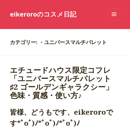
eikeroroのコスメ日記
メニュ
ーとウ
ィジェ
ット
カテゴリー: ・ユニバースマルチパレット
エチュードハウス限定コフレ
「ユニバースマルチパレット
♯2 ゴールデンギャラクシー」
色味・質感・使い方♪
皆様、どうもです、eikeroroで
す*ﾟoﾟ)ﾉ*ﾟoﾟ)ﾉ*ﾟoﾟ)ﾉ