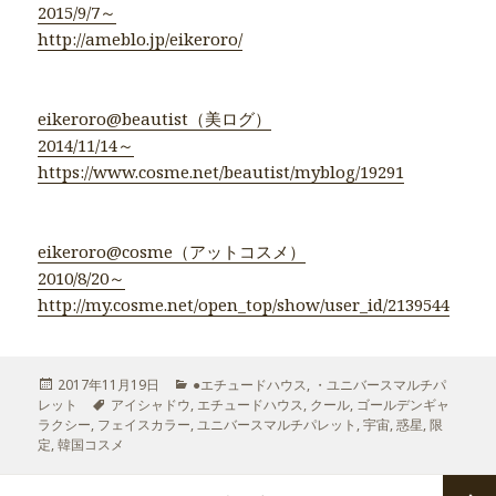
2015/9/7～
http://ameblo.jp/eikeroro/
eikeroro@beautist（美ログ）
2014/11/14～
https://www.cosme.net/beautist/myblog/19291
eikeroro@cosme（アットコスメ）
2010/8/20～
http://my.cosme.net/open_top/show/user_id/2139544
投
2017年11月19日
カ
●エチュードハウス
,
・ユニバースマルチパ
レット
稿
タ
アイシャドウ
,
テ
エチュードハウス
,
クール
,
ゴールデンギャ
ラクシー
日:
,
フェイスカラー
グ
,
ゴ
ユニバースマルチパレット
,
宇宙
,
惑星
,
限
定
,
韓国コスメ
リ
ー
投