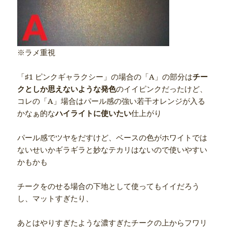
※ラメ重視
「♯1 ピンクギャラクシー」の場合の「A」の部分は
チー
クとしか思えないような発色
のイイピンクだったけど、
コレの「A」場合はパール感の強い若干オレンジが入る
かなぁ的な
ハイライトに使いたい
仕上がり
パール感でツヤをだすけど、ベースの色がホワイトでは
ないせいかギラギラと妙なテカリはないので使いやすい
かもかも
チークをのせる場合の下地として使ってもイイだろう
し、マットすぎたり、
あとはやりすぎたような濃すぎたチークの上からフワリ