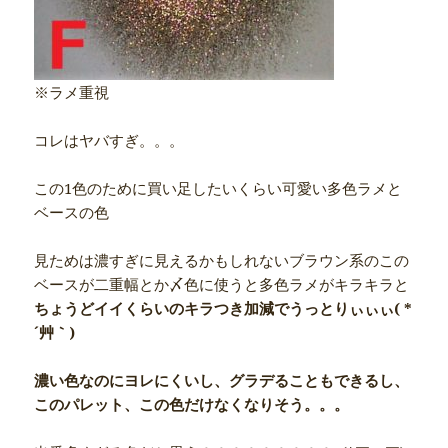
※ラメ重視
コレはヤバすぎ。。。
この1色のために買い足したいくらい可愛い多色ラメと
ベースの色
見ためは濃すぎに見えるかもしれないブラウン系のこの
ベースが二重幅とか〆色に使うと多色ラメがキラキラと
ちょうどイイくらいのキラつき加減でうっとりぃぃぃ( *
´艸｀)
濃い色なのにヨレにくいし、グラデることもできるし、
このパレット、この色だけなくなりそう。。。