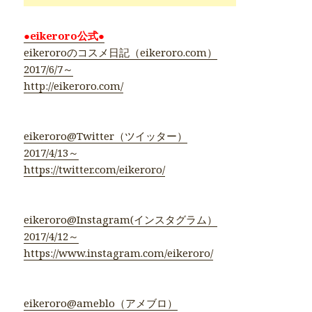
●eikeroro公式●
eikeroroのコスメ日記（eikeroro.com）
2017/6/7～
http://eikeroro.com/
eikeroro@Twitter（ツイッター）
2017/4/13～
https://twitter.com/eikeroro/
eikeroro@Instagram(インスタグラム）
2017/4/12～
https://www.instagram.com/eikeroro/
eikeroro@ameblo（アメブロ）