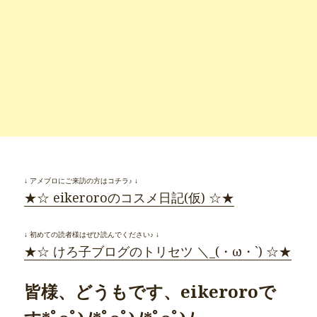
↓ アメブロにご来訪の方はコチラ♪ ↓
★☆ eikeroroのコスメ日記(仮) ☆★
↓ 初めての読者様はぜひ読んでください♪ ↓
★☆ けろ子ブログのトリセツ ＼_(・ω・`) ☆★
皆様、どうもです、eikeroroで