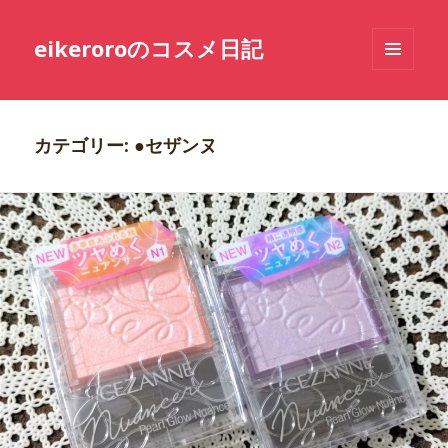
eikeroroのコスメ日記
メニュ
ーとウ
ィジェ
ット
カテゴリー: ●セザンヌ