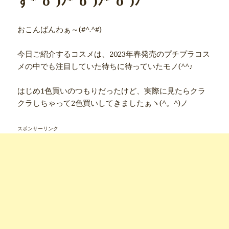
す*ﾟoﾟ)ﾉ*ﾟoﾟ)ﾉ*ﾟoﾟ)ﾉ
おこんばんわぁ～(#^.^#)
今日ご紹介するコスメは、2023年春発売のプチプラコス
メの中でも注目していた待ちに待っていたモノ(^^♪
はじめ1色買いのつもりだったけど、実際に見たらクラ
クラしちゃって2色買いしてきましたぁヽ(^。^)ノ
スポンサーリンク