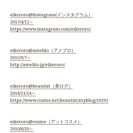
eikeroro@Instagram(インスタグラム）
2017/4/12～
https://www.instagram.com/eikeroro/
eikeroro@ameblo（アメブロ）
2015/9/7～
http://ameblo.jp/eikeroro/
eikeroro@beautist（美ログ）
2014/11/14～
https://www.cosme.net/beautist/myblog/19291
eikeroro@cosme（アットコスメ）
2010/8/20～