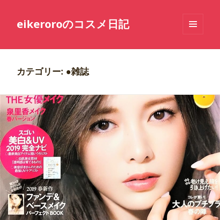
eikeroroのコスメ日記
メニュ
ーとウ
ィジェ
ット
カテゴリー: ●雑誌