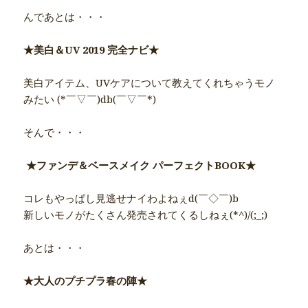
んであとは・・・
★美白＆UV 2019 完全ナビ★
美白アイテム、UVケアについて教えてくれちゃうモノ
みたい (*￣▽￣)db(￣▽￣*)
そんで・・・
★ファンデ＆ベースメイク パーフェクトBOOK★
コレもやっぱし見逃せナイわよねぇd(￣◇￣)b
新しいモノがたくさん発売されてくるしねぇ(*^)/(;_;)
あとは・・・
★大人のプチプラ春の陣★