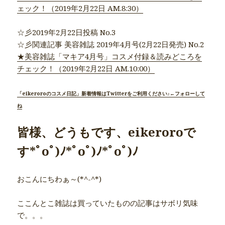
ェック！（2019年2月22日 AM.8:30）
☆彡2019年2月22日投稿 No.3
☆彡関連記事 美容雑誌 2019年4月号(2月22日発売) No.2
★美容雑誌「マキア4月号」コスメ付録＆読みどころを
チェック！（2019年2月22日 AM.10:00）
「eikeroroのコスメ日記」新着情報はTwitterをご利用ください♪←フォローして
ね
皆様、どうもです、eikeroroで
す*ﾟoﾟ)ﾉ*ﾟoﾟ)ﾉ*ﾟoﾟ)ﾉ
おこんにちわぁ～(*^-^*)
ここんとこ雑誌は買っていたものの記事はサボリ気味
で。。。