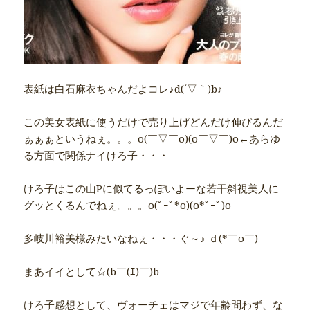
表紙は白石麻衣ちゃんだよコレ♪d(´▽｀)b♪
この美女表紙に使うだけで売り上げどんだけ伸びるんだ
ぁぁぁというねぇ。。。o(￣▽￣o)(o￣▽￣)o←あらゆ
る方面で関係ナイけろ子・・・
けろ子はこの山Pに似てるっぽいよーな若干斜視美人に
グッとくるんでねぇ。。。o(ﾟｰﾟ*o)(o*ﾟｰﾟ)o
多岐川裕美様みたいなねぇ・・・ぐ～♪ ｄ(*￣o￣)
まあイイとして☆(b￣(ｴ)￣)b
けろ子感想として、ヴォーチェはマジで年齢問わず、な