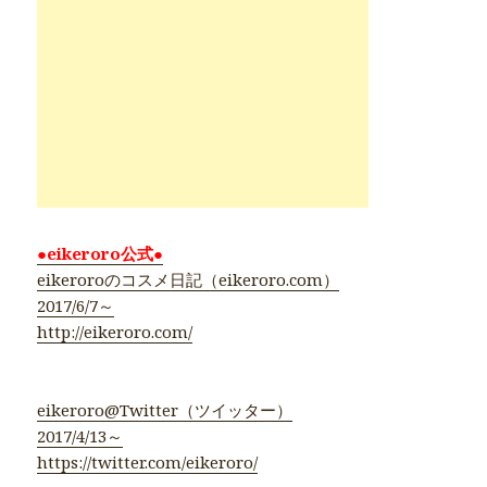
●eikeroro公式●
eikeroroのコスメ日記（eikeroro.com）
2017/6/7～
http://eikeroro.com/
eikeroro@Twitter（ツイッター）
2017/4/13～
https://twitter.com/eikeroro/