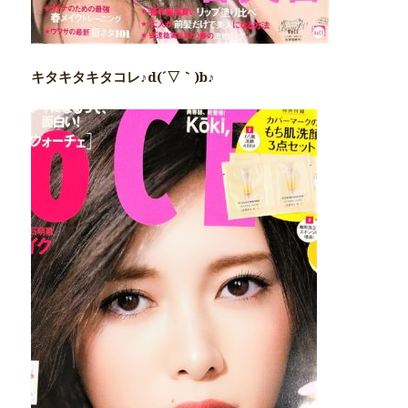
キタキタキタコレ♪d(´▽｀)b♪