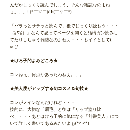
んだかじっくり読んでしまう、そんな雑誌なのよね
ぇ。。。! (*￣▽￣)db(￣▽￣*)
「パラっとサラッと読んで、後でじっくり読もう・・・
（≧∇≦）」なんて思ってページを開くと結構ガン読みし
てたりしちゃう雑誌なのよねぇ・・・もイイとして(-
ω-)/
★けろ子的よみどころ★
コレねぇ、何点かあったわねぇ。。。
★美人度がアップする旬コスメ＆旬技★
コレがメインなんだけれど・・・
技的に、大切な「眉毛」と後は「リップ塗り比
べ」・・・あとはけろ子的に気になる「前髪美人」につ
いて詳しく書いてあるみたいよぉ(*^-^*)