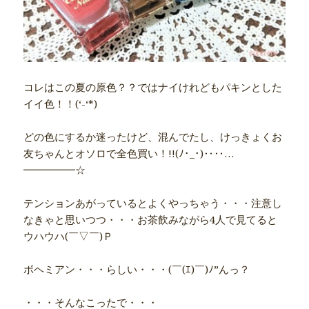
コレはこの夏の原色？？ではナイけれどもパキンとした
イイ色！！(‘-‘*)
どの色にするか迷ったけど、混んでたし、けっきょくお
友ちゃんとオソロで全色買い！!!(ﾉ･_･)‥‥…
━━━━━☆
テンションあがっているとよくやっちゃう・・・注意し
なきゃと思いつつ・・・お茶飲みながら4人で見てると
ウハウハ(￣▽￣)Ｐ
ボヘミアン・・・らしい・・・(￣(ｴ)￣)ﾉ”んっ？
・・・そんなこったで・・・