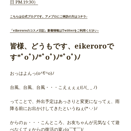
日 PM.19:30）
こちらは公式ブログです。アメブロにご来訪の方はコチラ♪
「eikeroroのコスメ日記」新着情報はTwitterをご利用ください♪
皆様、どうもです、eikeroroで
す*ﾟoﾟ)ﾉ*ﾟoﾟ)ﾉ*ﾟoﾟ)ﾉ
おっはよんっ(o^∇^o)ﾉ
台風、台風、台風・・・こえぇぇぇ((ﾉ(_ _ ﾉ)
ってことで、外出予定はあっさりと変更になってぇ、雨
降る前にお出かけしてきたというねぇ(*･.･)ﾉ
からのぉ・・・こんところ、お友ちゃんが元気なくて遊
べなくてぇからの復活の宴♪(o￣∇￣)/