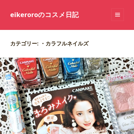
eikeroroのコスメ日記
メニュ
ーとウ
ィジェ
ット
カテゴリー: ・カラフルネイルズ