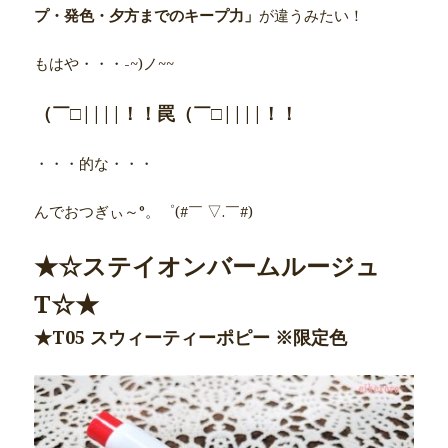
プ・発色・夕方までのキープ力」
が違うみたい！
もはや・・・-~)ノ~~
（￣□||||！！罠（￣□||||！！
・・・的な・・・
んでおつぎぃ～°。゜(#￣ ▽.￣#)
★☆ステイオンバームルージュ
T☆★
★T05 スウィーティーポピー ※限定色