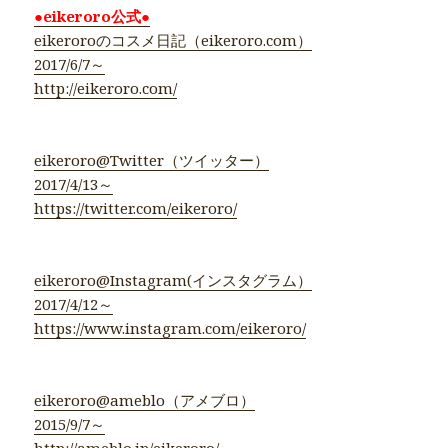
●eikeroro公式●
eikeroroのコスメ日記（eikeroro.com）
2017/6/7～
http://eikeroro.com/
eikeroro@Twitter（ツイッター）
2017/4/13～
https://twitter.com/eikeroro/
eikeroro@Instagram(インスタグラム）
2017/4/12～
https://www.instagram.com/eikeroro/
eikeroro@ameblo（アメブロ）
2015/9/7～
http://ameblo.jp/eikeroro/