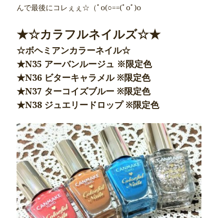
んで最後にコレぇぇ☆（ﾟo(○==(ﾟοﾟ)o
★☆カラフルネイルズ☆★
☆ボヘミアンカラーネイル☆
★N35 アーバンルージュ ※限定色
★N36 ビターキャラメル
※限定色
★N37 ターコイズブルー
※限定色
★N38 ジュエリードロップ
※限定色