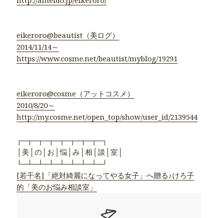
eikeroro@beautist（美ログ）
2014/11/14～
https://www.cosme.net/beautist/myblog/19291
eikeroro@cosme（アットコスメ）
2010/8/20～
http://my.cosme.net/open_top/show/user_id/2139544
┌─┬─┬─┬─┬─┬─┬─┬─┐
│美│の│お│悩│み│相│談│室│
└─┴─┴─┴─┴─┴─┴─┴─┘
[若干名]「絶対綺麗になってやる女子」へ贈る♪けろ子
的「美のお悩み相談室」