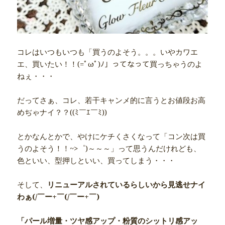
コレはいつもいつも「買うのよそう。。。いやカワエ
エ、買いたい！！(=ﾟωﾟ)ﾉ」ってなって買っちゃうのよ
ねぇ・・・
だってさぁ、コレ、若干キャンメ的に言うとお値段お高
めぢゃナイ？？((ﾐ￣ｴ￣ﾐ))
とかなんとかで、やけにケチくさくなって「コン次は買
うのよそう！！~>゜)～～～」って思うんだけれども、
色といい、型押しといい、買ってしまう・・・
そして、
リニューアルされているらしいから見逃せナイ
わぁ(/￣ー+￣(/￣ー+￣)
「パール増量・ツヤ感アップ・粉質のシットリ感アッ