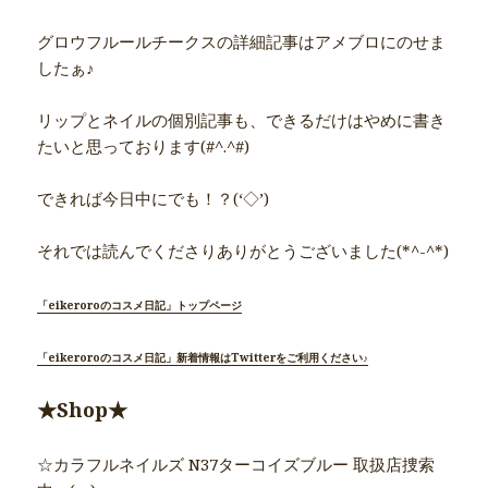
グロウフルールチークスの詳細記事はアメブロにのせま
したぁ♪
リップとネイルの個別記事も、できるだけはやめに書き
たいと思っております(#^.^#)
できれば今日中にでも！？(‘◇’)ゞ
それでは読んでくださりありがとうございました(*^-^*)
「eikeroroのコスメ日記」トップページ
「eikeroroのコスメ日記」新着情報はTwitterをご利用ください♪
★Shop★
☆カラフルネイルズ N37ターコイズブルー 取扱店捜索