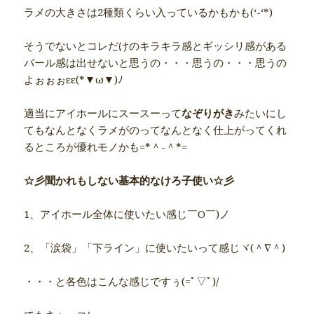
ラメの大きさは2種類くらい入っているかもかも(‘-‘*)
そうでないとコレだけのキラキラ感とギッシリ感がある
パール感は出せないと思うの・・・思うの・・・思うの
よぉぉぉεε(*▼ω▼)ﾉ
適当にアイホールにスースーって
なぞりがき
みたいにし
てもなんとなくラメがのってなんとなく仕上がってくれ
るところが優れモノかも=*＾-＾*=
☆彡聞かれもしない基本的なけろ子使い☆彡
1、アイホール全体に使いたい感じ￣O￣)ノ
2、「涙袋」「下ライン」に使いたいって感じヾ(＾∇＾)
・・・と各色はこんな感じですぅ(=ﾟ▽ﾟ)/