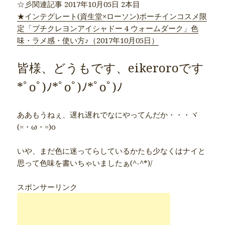
☆彡関連記事 2017年10月05日 2本目
★インテグレート(資生堂×ローソン)ポーチインコスメ限
定「プチクレヨンアイシャドー 4 ウォームダーク」色
味・ラメ感・使い方♪（2017年10月05日）
皆様、どうもです、eikeroroです
*ﾟoﾟ)ﾉ*ﾟoﾟ)ﾉ*ﾟoﾟ)ﾉ
ああもうねぇ、遅れ遅れでなにやってんだか・・・ヾ
(=・ω・=)o
いや、まだ色に迷ってらしているかたも少なくはナイと
思って色味を書いちゃいましたぁ(^-^*)/
スポンサーリンク