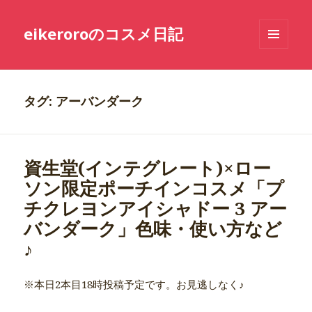
eikeroroのコスメ日記
メニュ
ーとウ
ィジェ
ット
タグ: アーバンダーク
資生堂(インテグレート)×ロー
ソン限定ポーチインコスメ「プ
チクレヨンアイシャドー 3 アー
バンダーク」色味・使い方など
♪
※本日2本目
18時投稿予定
です。お見逃しなく♪