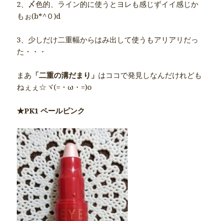
2、〆色的、ライン的に使うとヨレも感じずイイ感じか
もぉ(b*^０)d
3、少しだけ二重幅からはみ出して使うもアリアリだっ
た・・・
まあ
「二重の溝だまり」
はココで発見しなんだけれども
ねぇぇ☆ヾ(=・ω・=)o
★PK1 ペールピンク