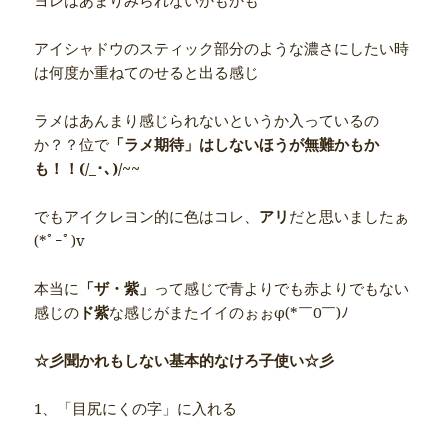
ヨレはあまりみられないかもかも
アイシャドウのスティック部分のような濃さにしたい時
は何度か重ねてのせると出る感じ
ラメはあんまり感じられないというか入っているの
か？？位で
「ラメ期待」はしないほうが無難かもか
も！！(/_･､)/~~
でもアイクレヨン的に色はコレ、
アリ
だと思いましたぁ
(*ﾟｰﾟ)v
本当に
「ザ・紫」
って感じで青よりでも赤よりでもない
感じの
ド紫
な感じがまたイイのぉぉφ(*￣0￣)ﾉ
☆彡聞かれもしない基本的なけろ子使い☆彡
1、「目尻にくの字」に入れる