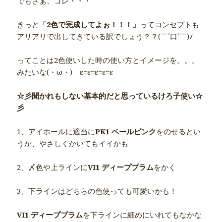
でもさぁ、コレ・・・
きっと
「2色で完成してよぉ！！！」
ってコンセプトも
アリアリで出してきている訳でしょう？？(￣´口`￣)ﾉ
ってことは2色使いした時の使い方とイメージを。。。
みたいな(・ω・)ゞε=ε=ε=ε=ε
☆彡聞かれもしない基本的だと思っているけろ子使い☆
彡
1、アイホールに適当に
PK1 ペールピンク
をのせるとい
うか、やさしくかいてもイイかも
2、〆色や上ラインに
VI1 ディーププラム
をかく
3、下ラインはどちらの色使っても可愛いかも！
VI1 ディーププラム
を下ラインに細めにいれてもなかな