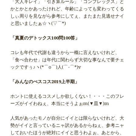
「大人キレイ」「引き算ルール」「コンプレックス」と
かとかとかあったけれど、年齢によっても変わってくる
しぃ周りを見ながら参考にしてぇ、またまた見逃せナイ
と思いましたぁ☆ヽ(▽⌒*)
「真夏のデトックス100問100答」
コレも年代で代謝も違うから一概に言えないけれど、
「食べ合わせ」は年代に関わらず大切な事なんで要チェ
ックですぅ♪ヽ(*⌒o⌒)人(⌒-⌒*)v
「みんなのべスコス2019上半期」
ホントに使えるコスメしか欲しくない！・・・このフレ
ーズがイイわねぇ、本当にそうよぉm(▼皿▼)m
人気があったモノが自分にイイとは限らないけれど、大
勢がイイと言っているニャ訳があるからねぇ、参考ニャ
しておいたほうが絶対にイイと思うわよぉ、あとから、