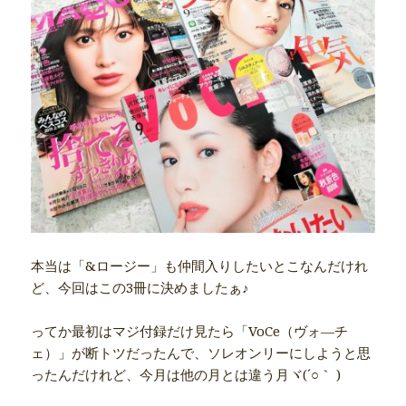
本当は「&ロージー」も仲間入りしたいとこなんだけれ
ど、今回はこの3冊に決めましたぁ♪
ってか最初はマジ付録だけ見たら「VoCe（ヴォ―チ
ェ）」が断トツだったんで、ソレオンリーにしようと思
ったんだけれど、今月は他の月とは違う月ヾ(´○｀ )