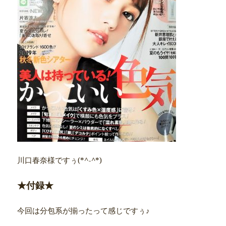
川口春奈様ですぅ(*^-^*)
★付録★
今回は分包系が揃ったって感じですぅ♪