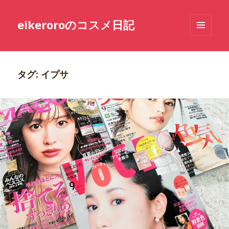
eikeroroのコスメ日記
メニュ
ーとウ
ィジェ
ット
タグ: イプサ