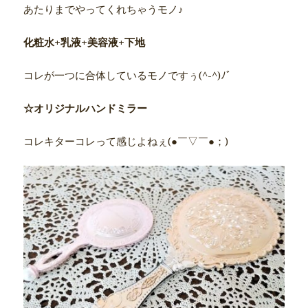
あたりまでやってくれちゃうモノ♪
化粧水+乳液+美容液+下地
コレが一つに合体しているモノですぅ(^-^)ﾉﾞ
☆オリジナルハンドミラー
コレキターコレって感じよねぇ(●￣▽￣●；)ゞ