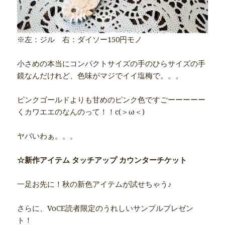
※左：ジル 右：ダイソー150円モノ
小さめの本当にコンパクトサイズの手のひらサイズの手
鏡なんだけれど、色味がマジでイイ塩梅で。。。
ピンクゴールドよりも甘めのピンク色ですごーーーーー
くカワエエのなんのって！！c(＞ω＜)ゞ
ヤバいわぁ。。。
☆新作アイテム タッチアップ カウンターチケット
一足お先に！秋の新色アイテムが試せちゃう♪
さらに、VoCE読者限定のうれしいサンプルプレゼン
ト！