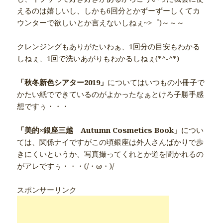
えるのは嬉しいし、しかも6回分とかずーずーしくてカ
ウンターで欲しいとか言えないしねぇ~>゜)～～～
クレンジングもありがたいわぁ、1回分の目安もわかる
しねぇ、1回で洗いあがりもわかるしねぇ(*^-^*)
「秋冬新色シアター2019」
についてはいつもの小冊子で
かたい紙でできているのがよかったなぁとけろ子勝手感
想ですぅ・・・
「美的×銀座三越 Autumn Cosmetics Book」
につい
ては、関係ナイですがこの頃銀座は外人さんばかりで歩
きにくいというか、写真撮ってくれとか道を聞かれるの
がアレですぅ・・・(/・ω・)/
スポンサーリンク