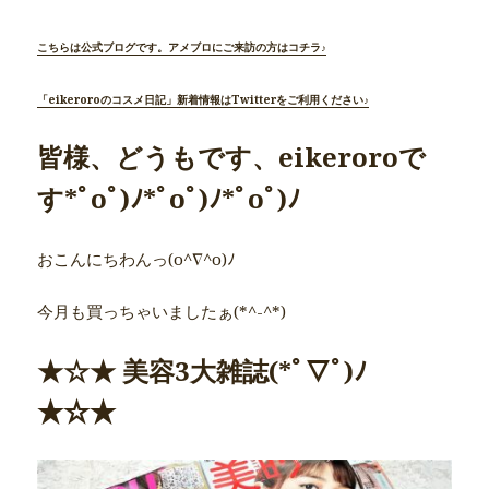
こちらは公式ブログです。アメブロにご来訪の方はコチラ♪
「eikeroroのコスメ日記」新着情報はTwitterをご利用ください♪
皆様、どうもです、eikeroroで
す*ﾟoﾟ)ﾉ*ﾟoﾟ)ﾉ*ﾟoﾟ)ﾉ
おこんにちわんっ(o^∇^o)ﾉ
今月も買っちゃいましたぁ(*^-^*)
★☆★ 美容3大雑誌(*ﾟ▽ﾟ)ﾉ
★☆★