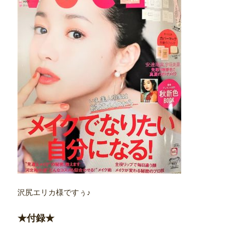
沢尻エリカ様ですぅ♪
★付録★