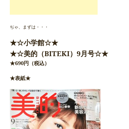
ぢゃ、まずは・・・
★☆小学館☆★
★☆美的（BITEKI）9月号☆★
★690円（税込）
★表紙★