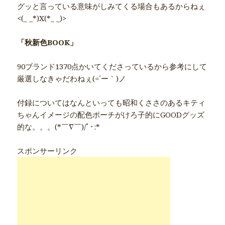
グッと言っている意味がしみてくる場合もあるからねぇ
<(_ _*)X(*_ _)>
「秋新色BOOK」
90ブランド1370点かいてくださっているから参考にして
厳選しなきゃだわねぇ(=´ー｀)ノ
付録についてはなんといっても昭和くささのあるキティ
ちゃんイメージの配色ポーチがけろ子的にGOODグッズ
的な。。。(*￣∇￣)/ﾟ･:*
スポンサーリンク