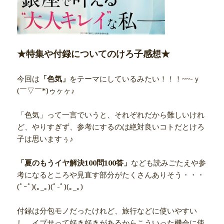
★特集や付録についてのけろ子感想★
今回は
「色気」
をテーマにしているみたい！！！~~-ｙ
(￣▽￣*)ゥヶヶ♪
「色気」って一言でいうと、それぞれだから難しいけれ
ど、やりすぎず、参考にするのは絶対良いコトだとけろ
子は思いますぅ♪
「夏のもうイヤ解決100問100答」
なども読みごたえや参
考になるところや見直す部分がたくさんありそう・・・
(ﾟｰﾟ)(｡_｡)(ﾟ-ﾟ)(｡_｡)
付録は分包モノだったけれど、旅行などに使いやすい
し、イプサって好き好きがあるからこういった機会に使