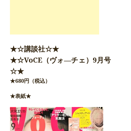
★☆講談社☆★
★☆VoCE（ヴォ―チェ）
9月号
☆★
★
680円（税込）
★表紙★