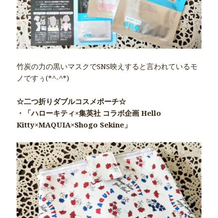
竹炭の力の黒いマスクでSNS映えすると言われているモ
ノですぅ(*^-^*)
☆二つ折りダブルコスメポーチ☆
・「ハローキティ×集英社 コラボ企画 Hello
Kitty×MAQUIA×Shogo Sekine」