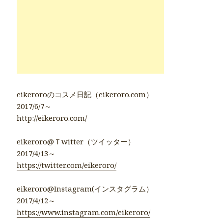
eikeroroのコスメ日記（eikeroro.com）
2017/6/7～
http://eikeroro.com/
eikeroro@Ｔwitter（ツイッター）
2017/4/13～
https://twitter.com/eikeroro/
eikeroro@Instagram(インスタグラム）
2017/4/12～
https://www.instagram.com/eikeroro/