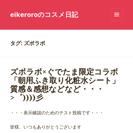
eikeroroのコスメ日記
メニュ
ーとウ
ィジェ
ット
タグ: ズボラボ
ズボラボ×ぐでたま限定コラボ
「朝用ふき取り化粧水シート」
質感＆感想などなど・・・
>゜))))彡
・・・表示確認のためのテスト投稿です・・・
皆様、いつもありがとうございます