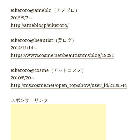
eikeroro@ameblo（アメブロ）
2015/9/7～
http://ameblo.jp/eikeroro/
eikeroro@beautist（美ログ）
2014/11/14～
https://www.cosme.net/beautist/myblog/19291
eikeroro@cosme（アットコスメ）
2010/8/20～
http://my.cosme.net/open_top/show/user_id/2139544
スポンサーリンク