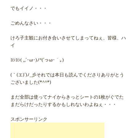
でもイイノ・・・
ごめんなさい・・・
けろ子主観にお付き合いさせてしまってねぇ、皆様、ハ
イ
ﾖｼﾖｼ( ,,´･ω･)ﾉ”(´っω･｀｡)
(｀(エ)´)ﾉ_彡それでは本日も読んでくださりありがとう
ございました(*^^*)
まだ全部は使ってナイからきっとシートの1枚がぐでた
まだらけだったりするかもしれないわよねぇ・・・
スポンサーリンク