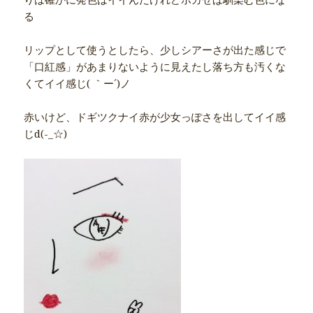
る
リップとして使うとしたら、少しシアーさが出た感じで
「口紅感」があまりないように見えたし落ち方も汚くな
くてイイ感じ( ｀ー´)ノ
赤いけど、ドギツクナイ赤が少女っぽさを出してイイ感
じd(-_☆)