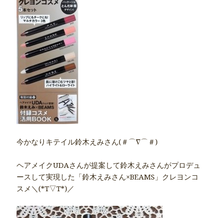
今かなりキテイル鈴木えみさん(＃⌒∇⌒＃)
ヘアメイクUDAさんが提案して鈴木えみさんがプロデュ
ースして実現した「鈴木えみさん×BEAMS」クレヨンコ
スメ＼(*T▽T*)／