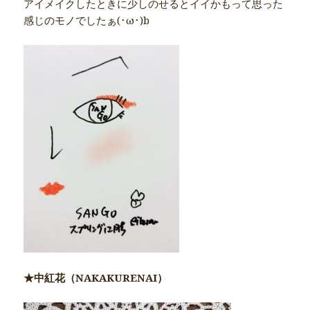
アイメイクしたときに少しのせるとイイかもって思った
感じのモノでしたぁ(･ω･)b
★中紅花（NAKAKURENAI）