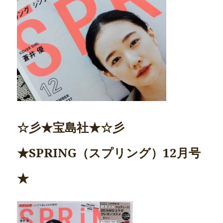
☆彡★宝島社★☆彡
★SPRING（スプリング）12月号
★