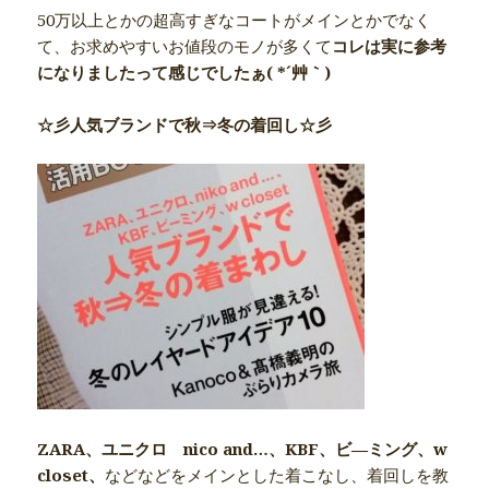
50万以上とかの超高すぎなコートがメインとかでなく
て、お求めやすいお値段のモノが多くて
コレは実に参考
になりましたって感じでしたぁ( *´艸｀)
☆彡人気ブランドで秋⇒冬の着回し☆彡
ZARA、ユニクロ nico and…、KBF、ビ―ミング、w
closet、
などなどをメインとした着こなし、着回しを教