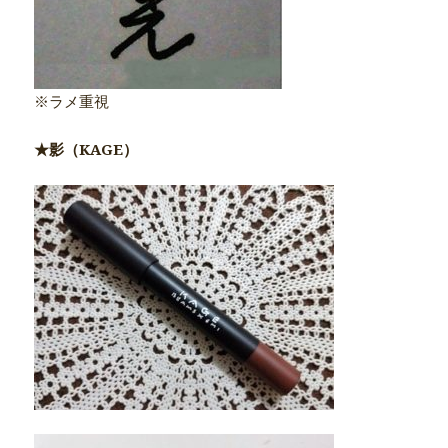
※ラメ重視
★影（KAGE）