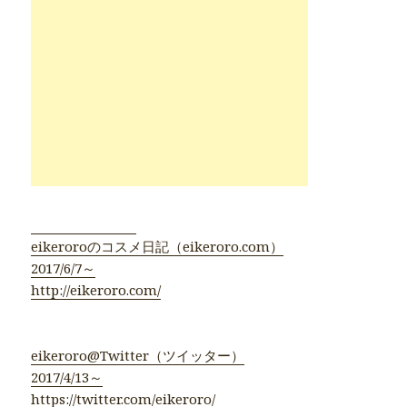
●eikeroro公式●
eikeroroのコスメ日記（eikeroro.com）
2017/6/7～
http://eikeroro.com/
eikeroro@Twitter（ツイッター）
2017/4/13～
https://twitter.com/eikeroro/