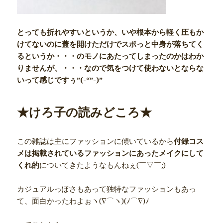
とっても折れやすいというか、いや根本から軽く圧もか
けてないのに蓋を開けただけでスポっと中身が落ちてく
るというか・・・のモノにあたってしまったのかはわか
りませんが、・・・なので気をつけて使わないとならな
いって感じですぅ”(-“”-)”
★けろ子の読みどころ★
この雑誌は主にファッションに傾いているから
付録コス
メは掲載されているファッションにあったメイクにして
くれ的
についてきたようなもんねぇ(￣▽￣;)
カジュアルっぽさもあって独特なファッションもあっ
て、面白かったわよぉヽ(∇⌒ヽ)(ﾉ⌒∇)ﾉ