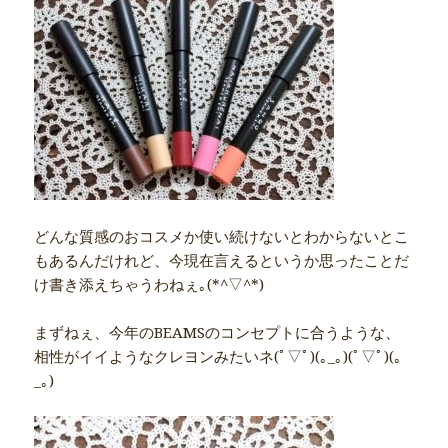
どんな質感のおコスメか使い続けないとわからないとこ
もあるんだけれど、今現在言えるというか思ったことだ
け書き添えちゃうわねぇ｡(*^▽^*)ゞ
まずねぇ、今年のBEAMSのコンセプトに合うような、
相性がイイようなクレヨンみたいネ(ﾟ▽ﾟ)(｡_｡)(ﾟ▽ﾟ)(｡
_｡)