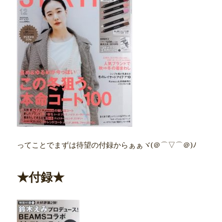
ってことでまずは待望の付録からぁぁヾ(＠⌒▽⌒＠)ﾉ
★付録★