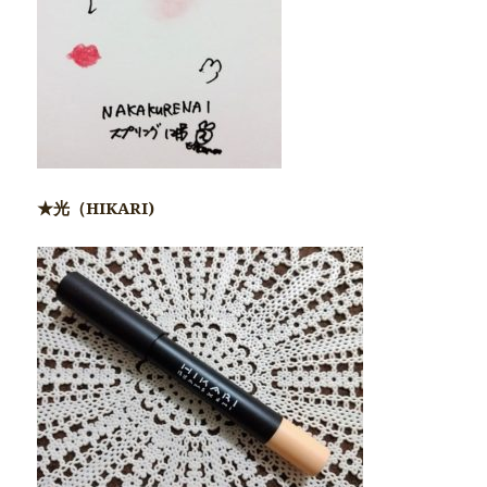
★光（HIKARI)