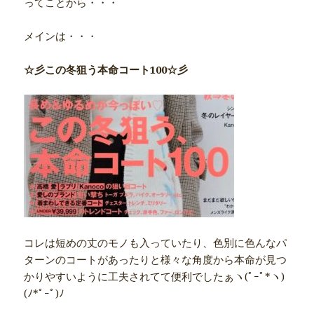
ってことから・・・
メインは・・・
☆彡この冬狙う本命コート100☆彡
コレは短めの丈のモノも入っていたり、色別に色んなパ
ターンのコートがあったりと様々な角度から本命が見つ
かりやすいように工夫されてて便利でしたぁヽ(ﾟｰﾟ*ヽ)
(ﾉ*ﾟｰﾟ)ﾉ