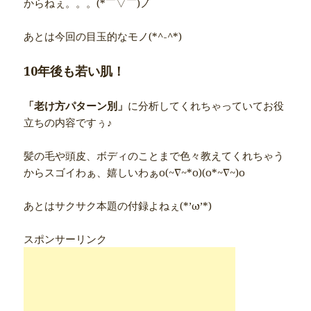
からねぇ。。。(*￣▽￣)ノ
あとは今回の目玉的なモノ(*^-^*)
10年後も若い肌！
「老け方パターン別」
に分析してくれちゃっていてお役
立ちの内容ですぅ♪
髪の毛や頭皮、ボディのことまで色々教えてくれちゃう
からスゴイわぁ、嬉しいわぁo(~∇~*o)(o*~∇~)o
あとはサクサク本題の付録よねぇ(*’ω’*)
スポンサーリンク