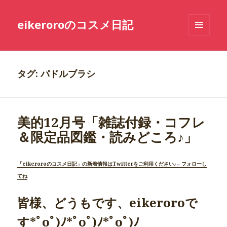
eikeroroのコスメ日記
メニュ
ーとウ
ィジェ
ット
タグ: パドルブラシ
美的12月号「雑誌付録・コフレ
＆限定品図鑑・読みどころ♪」
「eikeroroのコスメ日記」の新着情報はTwitterをご利用ください♪←フォローし
てね
皆様、どうもです、eikeroroで
す*ﾟoﾟ)ﾉ*ﾟoﾟ)ﾉ*ﾟoﾟ)ﾉ