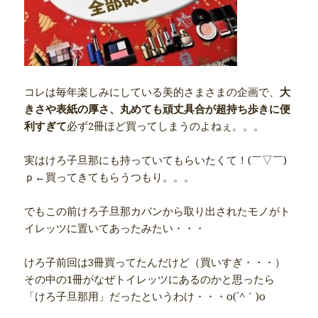
コレは毎年楽しみにしている美的さまさまの企画で、
大
きさや表紙の厚さ、丸めても頑丈具合が超持ち歩きに便
利すぎて
必ず2冊ほど買ってしまうのよねぇ。。。
実はけろ子旦那にも持っていてもらいたくて！(￣▽￣)
ｐ←買ってきてもらうつもり。。。
でもこの前けろ子旦那カバンから取り出されたモノがト
イレッツに置いてあったみたい・・・
けろ子前回は3冊買ってたんだけど（買いすぎ・・・）
その中の1冊がなぜトイレッツにあるのかと思ったら
「けろ子旦那用」だったというわけ・・・o(´^｀)o