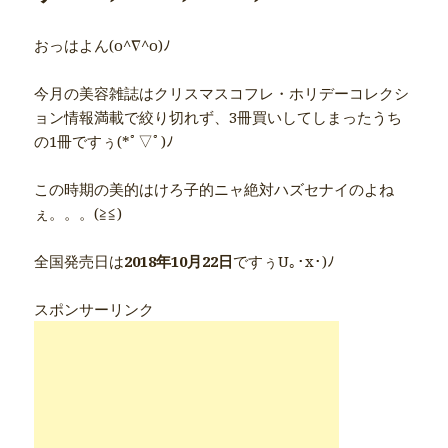
おっはよん(o^∇^o)ﾉ
今月の美容雑誌はクリスマスコフレ・ホリデーコレクシ
ョン情報満載で絞り切れず、3冊買いしてしまったうち
の1冊ですぅ(*ﾟ▽ﾟ)ﾉ
この時期の美的はけろ子的ニャ絶対ハズセナイのよね
ぇ。。。(≧≦)
全国発売日は
2018年10月22日
ですぅU｡･x･)ﾉ
スポンサーリンク