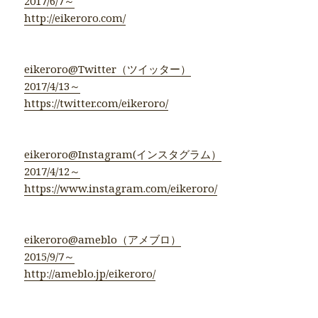
2017/6/7～
http://eikeroro.com/
eikeroro@Twitter（ツイッター）
2017/4/13～
https://twitter.com/eikeroro/
eikeroro@Instagram(インスタグラム）
2017/4/12～
https://www.instagram.com/eikeroro/
eikeroro@ameblo（アメブロ）
2015/9/7～
http://ameblo.jp/eikeroro/