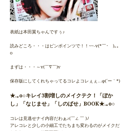
表紙は本田翼ちゃんですぅ♪
読みどころ・・・はピンポインツで！！~~-v(*￣･￣)｡｡
o
まずは・・・～v(￣∇￣)v
保存版にしてくれちゃってるコレよコレぇぇ…φ(´ー｀*)
★.｡o○キレイ3割増しのメイクテク！
「ぼか
し」「なじませ」「しのばせ」BOOK★.｡o○
コレは見逃せナイ内容だわぁ♪(￣∠ ￣ )ﾉ
アレコレと少しの小細工でたちまち変わるのがメイクだ