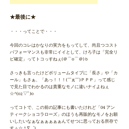
★最後に★
・・・ってことで・・・
今回のコレはかなりの実力をもってして、尚且つコスト
パフォーマンスも非常にイイとして、けろ子は「完全リ
ピ確定」ってトコっすねぇ(＠⌒ο⌒＠)ｂ
さっきも言ったけどボリュームタイプに「長さ」や「カ
ール」もさぁ、「あっ！！！(￣д￣)ＰＰＰ」って感じ
で見た目でわかるのは貴重なモノに違いナイよねぇ
☆^(o≧▽ﾟ)o
ってコトで、この前の記事にも書いたけれど「04 アン
ティークショコラローズ」のほうも再販的なモノをお願
いしたいなぁなぁぁぁぁぁんてせつに思っておる所存で
すぅ☆＾∇゜)