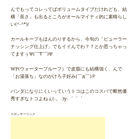
んでもってコレってばボリュームタイプだけれども、結
構「長さ」も出るところがオールマイティ的に素晴らし
い(^-^*)/
カールキープもほんのりするから、今旬の「ビューラー
ナッシング仕上げ」でもイイんでわ？？とか思っちゃっ
てますぅΨ(￣∇￣)Ψ
WP(ウォータープルーフ）で皮脂にも結構強く、んで
「お湯落ち」なのがけろ子好み(￣д￣)Ｐ
パンダになりにくいっていうトコはこのコスパで断然優
秀すぎなトコよねぇ(-。-)y-゜゜゜
スポンサーリンク