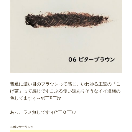
普通に濃い目のブラウンって感じ、いわゆる王道の「こ
げ茶」って感じですこぶる使い道ありそうなイイ塩梅の
色してますぅ～v(￣∇￣)v
あっ、ラメ無しですぅ(*￣Ｏ￣)ノ
スポンサーリンク