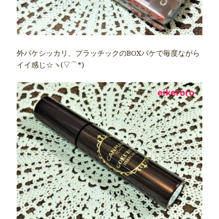
外パケシッカリ、プラッチックのBOXパケで毎度ながら
イイ感じ☆ヽ(▽⌒*)