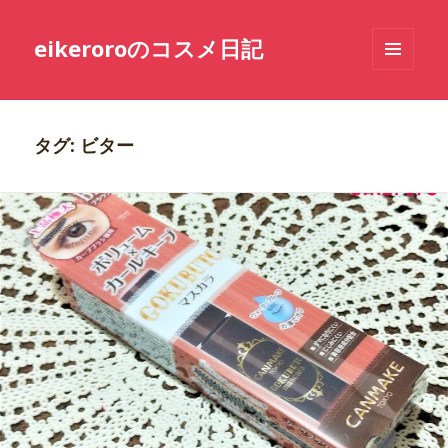
eikeroroのコスメ日記
メニュ
ーとウ
ィジェ
ット
タグ: ビター