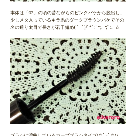
本体は「02」の頃の昔ながらのピンクパケから脱出し、
少しメタ入っているキラ系のダークブラウンパケでその
名の通り太目で長さが若干短め( ﾟｰﾟ)/ﾟ*ﾞ:¨*;.･’;ﾞ:..･☆
ブラシは湾曲しているカーブブラシタイプ(＠ﾟｰﾟ＠)ﾉ