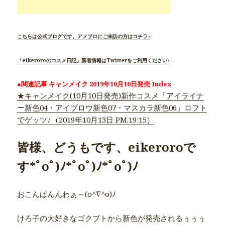
こちらは公式ブログです。アメブロにご来訪の方はコチラ♪
「eikeroroのコスメ日記」新着情報はTwitterをご利用ください♪
●関連記事 キャンメイク 2019年10月10日発売 Index
★キャンメイク(10月10日発売)新作コスメ「アイライナ
ー新色04・アイブロウ新色07・マスカラ新色06」ロフト
でゲッツ♪（2019年10月13日 PM.19:15）
皆様、どうもです、eikeroroで
す*ﾟoﾟ)ﾉ*ﾟoﾟ)ﾉ*ﾟoﾟ)ﾉ
おこんばんんわぁ～(o^∇^o)ﾉ
けろ子の大好きなゴクブトから新色が発売されるぅぅぅ