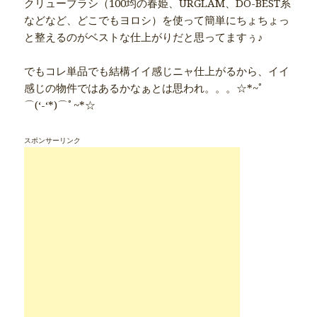
クリューブラシ（100均の春姫、URGLAM、DO-BEST系
などなど、どこでもヨロシ）を使って簡単にちょちょっ
と整えるのがベストな仕上がりだと思ってますぅ♪
でもコレ単品でも結構イイ感じニャ仕上がるから、イイ
感じの物件ではあるかなぁとは思われ。。。☆*~ﾟ
⌒(‘-‘*)⌒ﾟ~*☆
スポンサーリンク