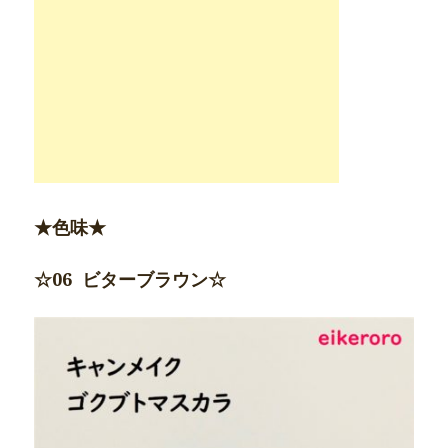
★色味★
☆06 ビターブラウン☆