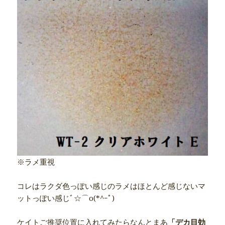
※ラメ重視
コレはラクダ色っぽい感じのラメはほとんど感じないマ
ットっぽい感じﾞ☆⌒o(*^ｰﾟ)
ケイトご推奨位置に入れてみたらなんとまあ
「デカ目効