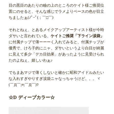
目の黒目のあたりの瞼の上のところのケイト様ご推奨位
置にのせると、そんな感じでラメよりベースの色が目立
ちましたぁ(ﾉﾟｰﾟ(；￣□￣)
それとねぇ、とあるメイクアップアーティスト様が今時
ダサいと言われている、
ケイトご推奨「下ライン涙袋」
に付属チップで薄ーーーく入れてみると、付属チップが
優秀で、けろ子的にニャ、ダサいというより白目が綺麗
に見えて多少「デカ目効果」があったように見受けられ
たのよねぇ、嬉しいわぁ♪
でもまあマジで薄くしないと確かに昭和アイドルみたい
な入れすぎやりすぎ涙袋ニャなっちゃうけど。。。ヾ
(￣Д￣;≡;￣Д￣)ﾂ
☆D ディープカラー☆