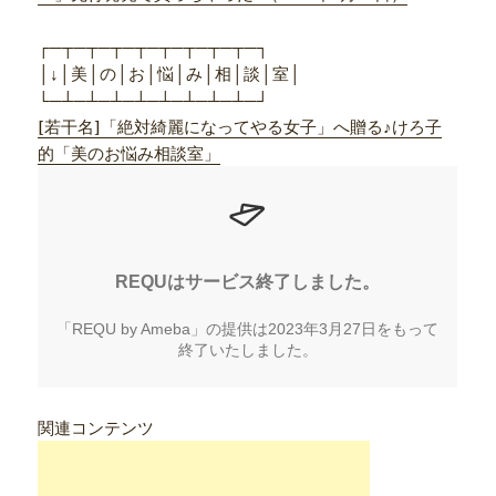
┌─┬─┬─┬─┬─┬─┬─┬─┬─┐
│↓│美│の│お│悩│み│相│談│室│
└─┴─┴─┴─┴─┴─┴─┴─┴─┘
[若干名]「絶対綺麗になってやる女子」へ贈る♪けろ子
的「美のお悩み相談室」
関連コンテンツ