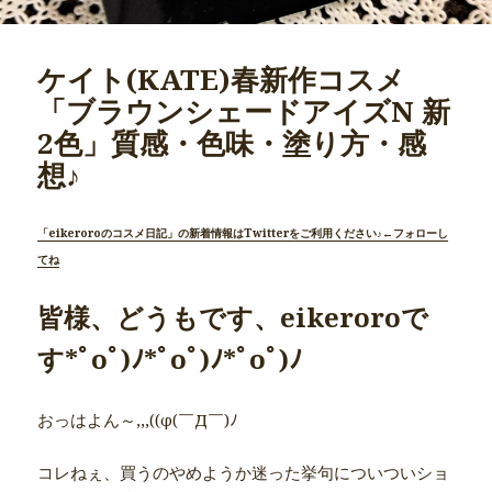
ケイト(KATE)春新作コスメ
「ブラウンシェードアイズN 新
2色」質感・色味・塗り方・感
想♪
「eikeroroのコスメ日記」の新着情報はTwitterをご利用ください♪←フォローし
てね
皆様、どうもです、eikeroroで
す*ﾟoﾟ)ﾉ*ﾟoﾟ)ﾉ*ﾟoﾟ)ﾉ
おっはよん～,,,((φ(￣Д￣)ﾉ
コレねぇ、買うのやめようか迷った挙句についついショ