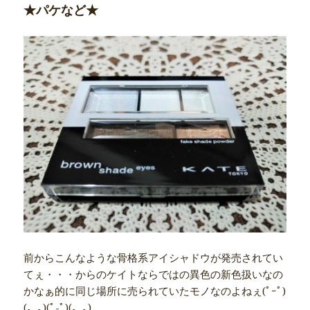
★パケなど★
前からこんなような骨格系アイシャドウが発売されてい
てぇ・・・からのケイトならではの異色の新色扱いなの
かなぁ的に同じ場所に売られていたモノなのよねぇ(ﾟｰﾟ)
(｡_｡)(ﾟ-ﾟ)(｡_｡)