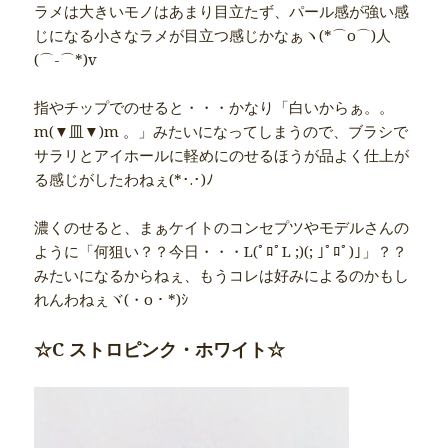
ラメは大きいモノはあまり目立たず、パール感が強い感
じになる小さなラメが目立つ感じかなぁヽ(*⌒o⌒)人
(⌒-⌒*)v
指やチップでのせると・・・かなり「白いからぁ。。
m(▼皿▼)m 。」みたいになってしまうので、ブラシで
サラリとアイホールに軽めにのせるほうが品よく仕上が
る感じがしたわねぇ(*･.･)ﾉ
濃くのせると、まぁケイトのコンセプツやモデルさんの
ように「何狙い？？今日・・・L(ﾟﾛﾟL ;)(; ｣ﾟﾛﾟ)｣」？？
みたいになるからねぇ、もうコレは好みによるのかもし
れんわねぇヾ(・o・*)ｼ
☆C ストロピンク・ホワイト☆