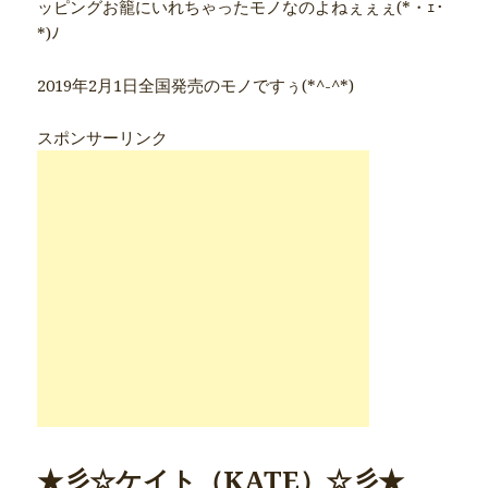
ッピングお籠にいれちゃったモノなのよねぇぇぇ(*・ｪ･
*)ﾉ
2019年2月1日全国発売のモノですぅ(*^-^*)
スポンサーリンク
★彡☆ケイト（KATE）☆彡★