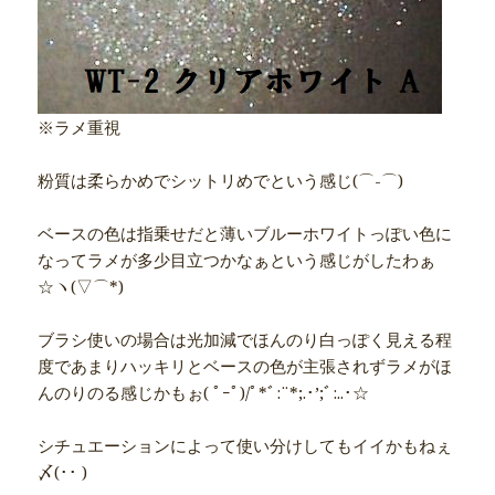
※ラメ重視
粉質は柔らかめでシットリめでという感じ(⌒-⌒)
ベースの色は指乗せだと薄いブルーホワイトっぽい色に
なってラメが多少目立つかなぁという感じがしたわぁ
☆ヽ(▽⌒*)
ブラシ使いの場合は光加減でほんのり白っぽく見える程
度であまりハッキリとベースの色が主張されずラメがほ
んのりのる感じかもぉ( ﾟｰﾟ)/ﾟ*ﾞ:¨*;.･’;ﾞ:..･☆
シチュエーションによって使い分けしてもイイかもねぇ
〆(･･ )