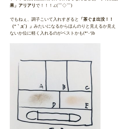
果」アリアリ
で！！！∠(￣◇￣)
でもねぇ、調子こいて入れすぎると
「茶ぐま出没！！
（”｀д´）」
みたいになるからほんのりと見えるか見え
ないか位に軽く入れるのがベストかも(*’-‘)b