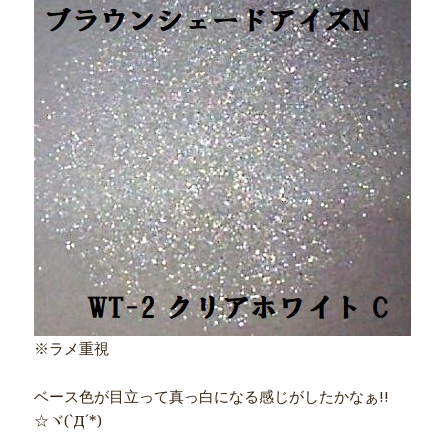
※ラメ重視
ベース色が目立って真っ白になる感じがしたかなぁ!!
☆ヾ(`Д´*)