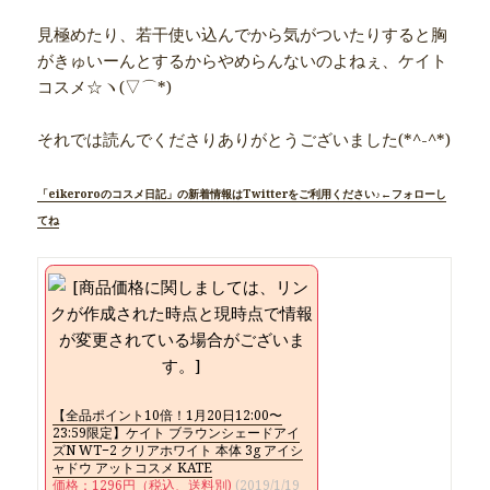
見極めたり、若干使い込んでから気がついたりすると胸
がきゅいーんとするからやめらんないのよねぇ、ケイト
コスメ☆ヽ(▽⌒*)
それでは読んでくださりありがとうございました(*^-^*)
「eikeroroのコスメ日記」の新着情報はTwitterをご利用ください♪←フォローし
てね
【全品ポイント10倍！1月20日12:00〜
23:59限定】ケイト ブラウンシェードアイ
ズN WT−2 クリアホワイト 本体 3g アイシ
ャドウ アットコスメ KATE
価格：1296円（税込、送料別)
(2019/1/19