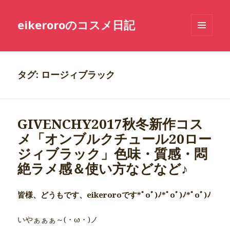
eikeroroのコスメ日記
メニュ
ーとウ
ィジェ
ット
タグ: ロージィブラック
GIVENCHY2017秋冬新作コス
メ「オンブルクチュール20ロー
ジィブラック」色味・質感・悶
絶ラメ感＆使い方などなど♪
皆様、どうもです、eikeroroです*ﾟoﾟ)ﾉ*ﾟoﾟ)ﾉ*ﾟoﾟ)ﾉ
いやぁぁぁ～(・ω・)ノ