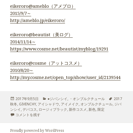
eikeroro@ameblo（アメブロ）
2015/9/7～
http://ameblo.jp/eikeroro/
eikeroro@beautist（美ログ）
2014/11/14～
https://www.cosme.net/beautist/myblog/19291
eikeroro@cosme（アットコスメ）
2010/8/20～
http://my.cosme.net/open_top/show/user_id/2139544
投
2017年9月5日
カ
●ジバンシイ
,
・オンブルクチュール
タ
2017
秋冬
稿
,
GIVENCHY
,
アイシャドウ
テ
,
アイメイク
,
オンブルクチュール
,
グ
ジバ
ンシイ
日:
,
デパコス
,
ロージィブラック
ゴ
,
新作コスメ
,
新色
,
限定
GIVENCHY2017秋冬新作コスメ「オンブルクチュール20ロージィブラ
コメントを残す
リ
ー
Proudly powered by WordPress