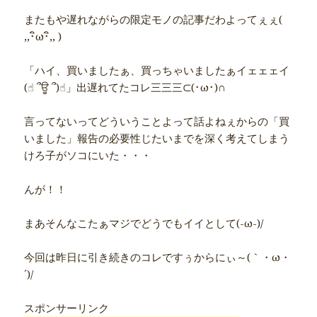
またもや遅れながらの限定モノの記事だわよってぇぇ(
,,･ิω･ิ,, )
「ハイ、買いましたぁ、買っちゃいましたぁイェェェイ
(☝︎ ՞ਊ ՞)☝︎」出遅れてたコレ三三三⊂(･ω･)∩
言ってないってどういうことよって話よねぇからの「買
いました」報告の必要性じたいまでを深く考えてしまう
けろ子がソコにいた・・・
んが！！
まあそんなこたぁマジでどうでもイイとして(-ω-)/
今回は昨日に引き続きのコレですぅからにぃ～(｀・ω・
´)/
スポンサーリンク