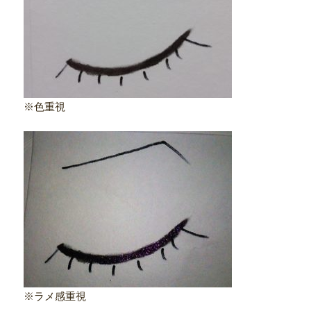
※色重視
※ラメ感重視