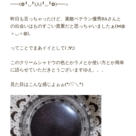
━━(✿╹◡╹)人(╹◡╹✿)━━♪
昨日も言っちゃったけど、素敵ベテラン優秀BAさんと
の出会いはものすごい貴重だと思っちゃいましたぁ(⋈◍
＞◡＜◍)。
ってことでまあイイとして( ;∀;)
このクリームシャドウの色とかラメとか使い方とか簡単
に語らせていただきとうございますゆえ。。。
見た目はこんな感じよぉぉ(*/▽＼*)