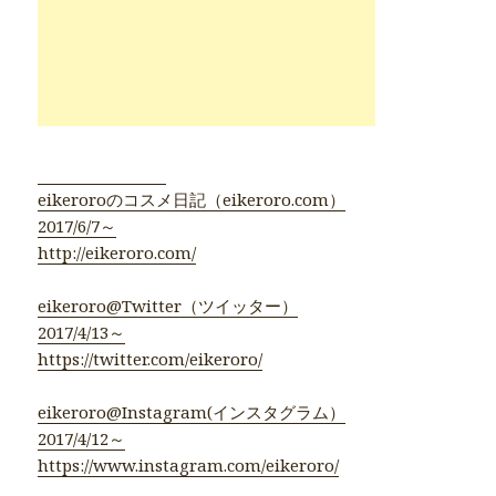
●eikeroro公式●
eikeroroのコスメ日記（eikeroro.com）
2017/6/7～
http://eikeroro.com/
eikeroro@Twitter（ツイッター）
2017/4/13～
https://twitter.com/eikeroro/
eikeroro@Instagram(インスタグラム）
2017/4/12～
https://www.instagram.com/eikeroro/