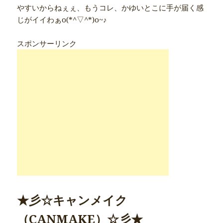
やすいからねぇぇ、もうコレ、かゆいとこに手が届く感
じがイイわぁo(*^▽^*)o~♪
スポンサーリンク
★彡☆キャンメイク
（CANMAKE）☆彡★