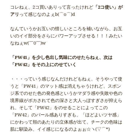
コレねぇ、2コ買いありって言ったけれど
「2コ使い」が
アリ
って感じなのよぇb(⌒o⌒)d
なんていうかお互いの惜しいところを補いながら、お互
いのイイ部分をさらにパワーアップさせる！！！みたい
なねぇw(￣0￣)w
「PW41」を少し色出し気味にのせたらねぇ、次は
「PW42」をその上にのせていく
・・・っていう感じなんだけれどもねぇ、そうやって使
うと「PW41」のマット感は消えちゃうけれど、スポン
ジ系でのせた色の発色感というかマダラ感や失敗や色の
境界線がボカされて色の深さと大人っぽすぎさが抑えら
れ、そして「PW42」をのせることによってこの
「PW42」のパール感ありすぎも、「ほどよいツヤ感」
にかわって頬のあたりの立体感が出て、チークの色味は
肌に馴染み、イイ感じになるのよぉぉ☆ヽ(▽⌒*)