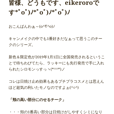
皆様、どうもです、eikeroroで
す*ﾟoﾟ)ﾉ*ﾟoﾟ)ﾉ*ﾟoﾟ)ﾉ
おこんばんわぁ～(o^∇^o)ﾉ
キャンメイクの中でも1番好きだなぁって思うこのチー
クのシリーズ。
新色＆限定色が2019年1月1日に全国発売されるというこ
とで待ちわびてたら、ラッキーにも先行発売で手に入れ
られたシロモンっすっヽ(*^^*)ノ
コレは日焼け止め効果もあるプチプラコスメとは思えん
ほど超気の利いたモノなのですよぉ(^○^)
「頬の高い部分にのせるチーク」
・・・頬の1番高い部分は日焼けがしやすくシミになり