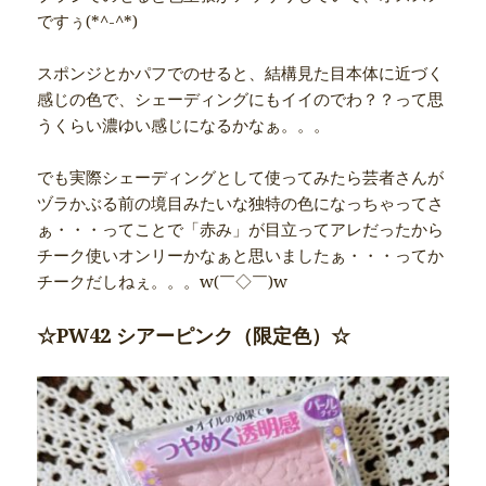
ですぅ(*^-^*)
スポンジとかパフでのせると、結構見た目本体に近づく
感じの色で、シェーディングにもイイのでわ？？って思
うくらい濃ゆい感じになるかなぁ。。。
でも実際シェーディングとして使ってみたら芸者さんが
ヅラかぶる前の境目みたいな独特の色になっちゃってさ
ぁ・・・ってことで「赤み」が目立ってアレだったから
チーク使いオンリーかなぁと思いましたぁ・・・ってか
チークだしねぇ。。。w(￣◇￣)w
☆PW42 シアーピンク（限定色）☆