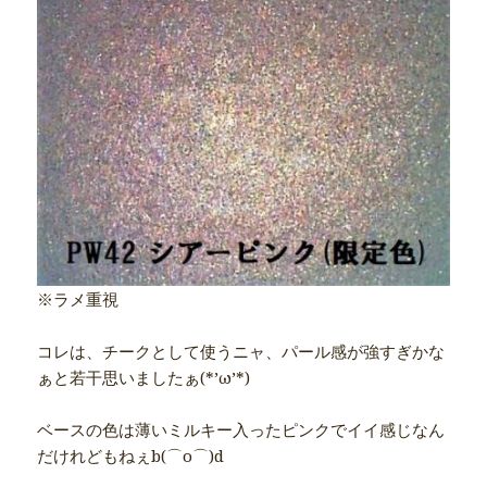
※ラメ重視
コレは、チークとして使うニャ、パール感が強すぎかな
ぁと若干思いましたぁ(*’ω’*)
ベースの色は薄いミルキー入ったピンクでイイ感じなん
だけれどもねぇb(⌒o⌒)d