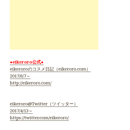
eikeroroのコスメ日記（eikeroro.com）
2017/6/7～
http://eikeroro.com/
eikeroro@Twitter（ツイッター）
2017/4/13～
https://twitter.com/eikeroro/