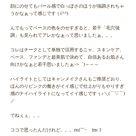
顔にのせてもパール感で白っぽさのほうが強調されちゃ
うかなぁって感じですぅ(^^)
んでもってベースの色をのせすぎると、若干「毛穴強
調」も見られてアレかなぁって思いましたぁ。。。
コレはチークとして単独で活用するニャ、スキンケア、
ベース、ファンデと超美肌で決めて、自信あるお肌さん
向けかなぁと若干思いましたぁ~>゜)～～～
ハイライトとしてはキャンメイクさんもご推奨どおり、
ほんのりピンクの働きがイイ感じで仕上がりもやりすぎ
感のナイハイライトになってイイ感じですぅ♪＼(⌒▽⌒)
／
でねぇぇ。。。
ココで思ったんだけれど。。。m(￣ｰ￣)m ｺ