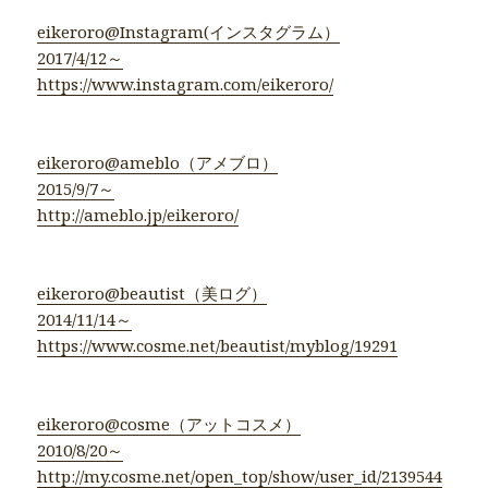
eikeroro@Instagram(インスタグラム）
2017/4/12～
https://www.instagram.com/eikeroro/
eikeroro@ameblo（アメブロ）
2015/9/7～
http://ameblo.jp/eikeroro/
eikeroro@beautist（美ログ）
2014/11/14～
https://www.cosme.net/beautist/myblog/19291
eikeroro@cosme（アットコスメ）
2010/8/20～
http://my.cosme.net/open_top/show/user_id/2139544