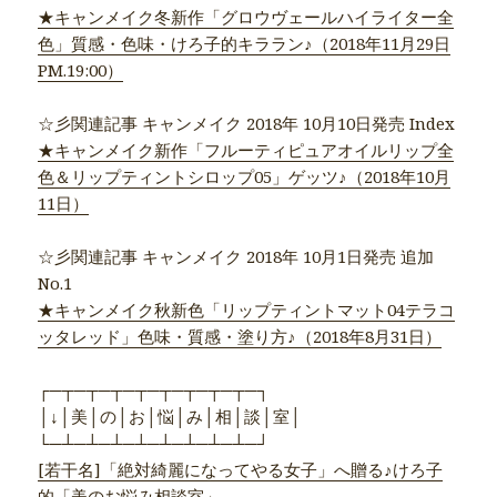
★キャンメイク冬新作「グロウヴェールハイライター全
色」質感・色味・けろ子的キララン♪（2018年11月29日
PM.19:00）
☆彡関連記事 キャンメイク 2018年 10月10日発売 Index
★キャンメイク新作「フルーティピュアオイルリップ全
色＆リップティントシロップ05」ゲッツ♪（2018年10月
11日）
☆彡関連記事 キャンメイク 2018年 10月1日発売 追加
No.1
★キャンメイク秋新色「リップティントマット04テラコ
ッタレッド」色味・質感・塗り方♪（2018年8月31日）
┌─┬─┬─┬─┬─┬─┬─┬─┬─┐
│↓│美│の│お│悩│み│相│談│室│
└─┴─┴─┴─┴─┴─┴─┴─┴─┘
[若干名]「絶対綺麗になってやる女子」へ贈る♪けろ子
的「美のお悩み相談室」