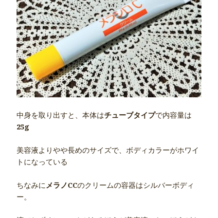
中身を取り出すと、本体は
チューブタイプ
で内容量は
25g
美容液よりやや長めのサイズで、ボディカラーがホワイ
トになっている
ちなみに
メラノCC
のクリームの容器はシルバーボディ
ー。