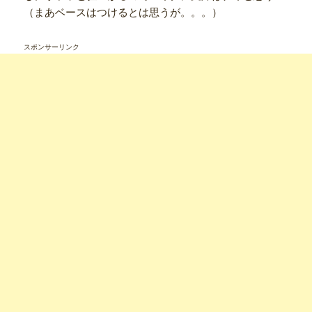
（まあベースはつけるとは思うが。。。）
スポンサーリンク