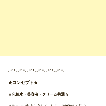
｡*ﾟ*｡｡*ﾟ*｡｡*ﾟ*｡｡*ﾟ*｡｡*ﾟ*｡｡*ﾟ*｡
★コンセプト★
☆化粧水・美容液・クリーム共通☆
メラニンの生成を抑えて、
しみ
、
そばかす
を防ぐ