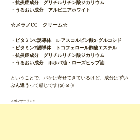
・抗炎症成分 グリチルリチン酸ジカリウム
・うるおい成分 アルピニアホワイト
☆メラノCC クリーム☆
・ビタミンC誘導体 L-アスコルビン酸2-グルコシド
・ビタミンE誘導体 トコフェロール酢酸エステル
・抗炎症成分 グリチルリチン酸ジカリウム
・うるおい成分 ホホバ油・ローズヒップ油
ということで、パケは寄せてきているけど、成分は
ずい
ぶん違う
って感じですね(-ω-)/
スポンサーリンク