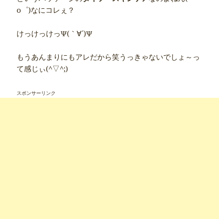
o゜)なにコレぇ？
けっけっけっΨ(｀∀´)Ψ
もうあんまりにもアレだから笑うっきゃないでしょ～っ
て感じぃ(^▽^;)
スポンサーリンク