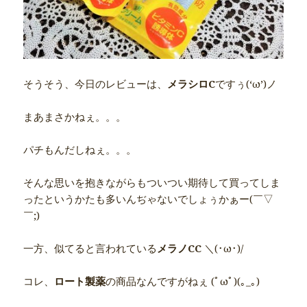
そうそう、今日のレビューは、
メラシロC
ですぅ(‘ω’)ノ
まあまさかねぇ。。。
パチもんだしねぇ。。。
そんな思いを抱きながらもついつい期待して買ってしま
ったというかたも多いんぢゃないでしょぅかぁー(￣▽
￣;)
一方、似てると言われている
メラノCC
＼(･ω･)/
コレ、
ロート製薬
の商品なんですがねぇ (ﾟωﾟ)(｡_｡)