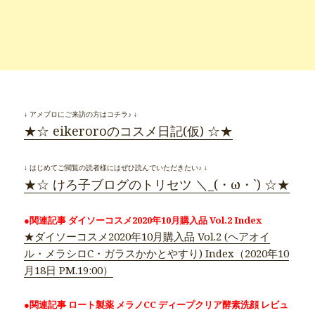
↓ アメブロにご来訪の方はコチラ♪ ↓
★☆ eikeroroのコスメ日記(仮) ☆★
↓ はじめてご閲覧の読者様にはぜひ読んでいただきたい♪ ↓
★☆ けろ子ブログのトリセツ ＼_(・ω・`) ☆★
●関連記事 ダイソーコスメ2020年10月購入品 Vol.2 Index
★ダイソーコスメ2020年10月購入品 Vol.2 (ヘアオイ
ル・メラシロC・ガラスかかとやすり) Index（2020年10
月18日 PM.19:00）
●関連記事 ロート製薬 メラノCC ディープクリア酵素洗顔 レビュ