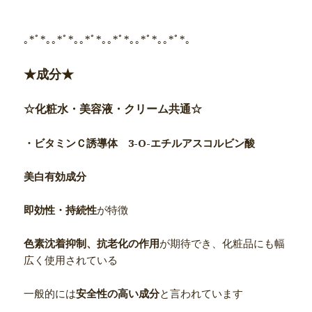
｡*ﾟ*｡｡*ﾟ*｡｡*ﾟ*｡｡*ﾟ*｡｡*ﾟ*｡｡*ﾟ*｡
★成分★
☆化粧水・美容液・クリーム共通☆
・ビタミンＣ誘導体
3-O-エチルアスコルビン酸
美白有効成分
即効性・持続性
が特徴
色素沈着抑制、抗老化の作用
が期待でき、化粧品にも幅
広く使用されている
一般的には
安全性の高い成分
と言われています