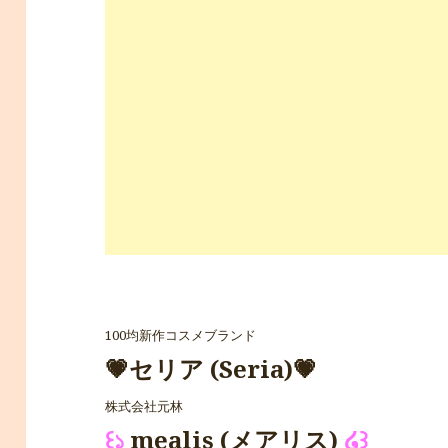
100均新作コスメブランド
💗セリア (Seria)💗
株式会社元林
꒰১
mealis (メアリス)
໒꒱