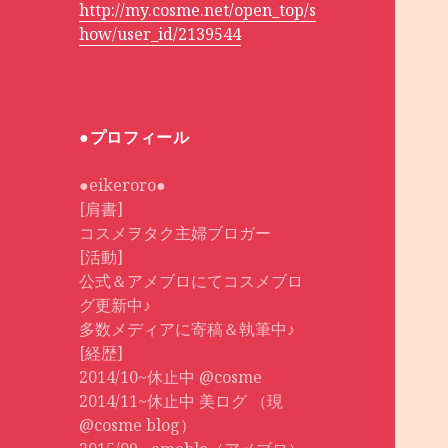
http://my.cosme.net/open_top/s
how/user_id/2139544
●プロフィール
●eikeroro●
[肩書]
コスメヲタク主婦ブロガー
[活動]
公式＆アメブロにてコスメブロ
グ更新中♪
多数メディアに寄稿＆執筆中♪
[経歴]
2014/10~休止中 @cosme
2014/11~休止中 美ログ （現
@cosme blog）