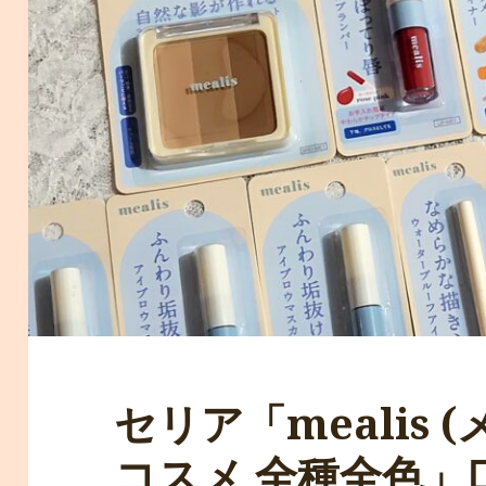
セリア「mealis (
コスメ 全種全色」