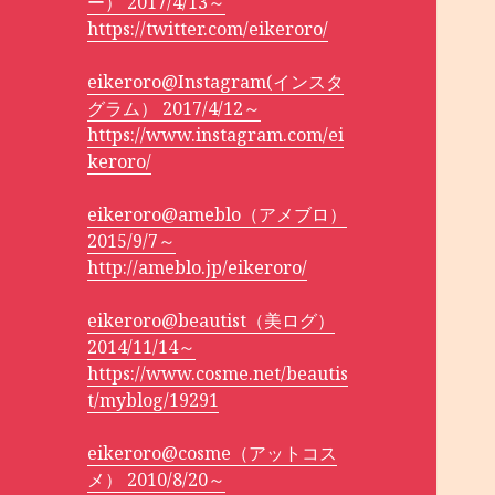
ー） 2017/4/13～
https://twitter.com/eikeroro/
eikeroro@Instagram(インスタ
グラム） 2017/4/12～
https://www.instagram.com/ei
keroro/
eikeroro@ameblo（アメブロ）
2015/9/7～
http://ameblo.jp/eikeroro/
eikeroro@beautist（美ログ）
2014/11/14～
https://www.cosme.net/beautis
t/myblog/19291
eikeroro@cosme（アットコス
メ） 2010/8/20～