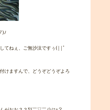
)ﾉ
てねぇ、ご無沙汰ですぅ(||ﾟ
付けますんで、どうぞどうぞよろ
おお？？Σ(￣▽￣ﾉ)ﾉｴｯ？