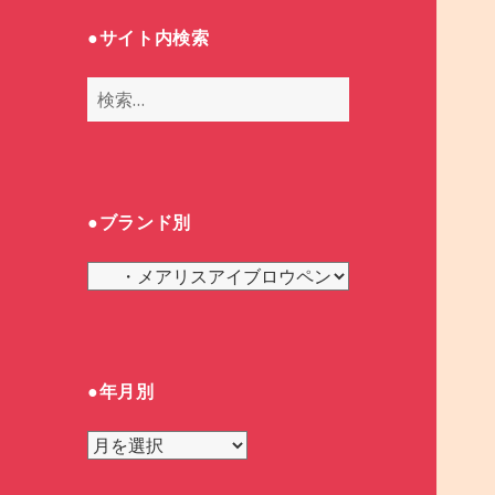
●サイト内検索
検
索
:
●ブランド別
●
ブ
ラ
ン
ド
●年月別
別
●
年