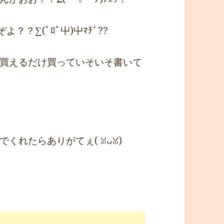
？∑(ﾟﾛﾟ屮)屮ﾏﾁﾞ??
買えるだけ買っていそいそ書いて
くれたらありがてぇ( ꈍᴗꈍ)