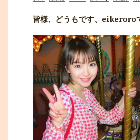
皆様、どうもです、eikeroroです*ﾟ