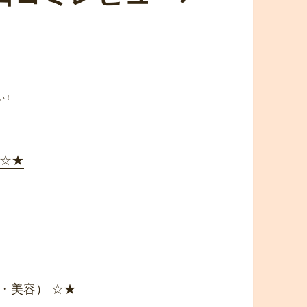
い！
 ☆★
スメ・美容） ☆★