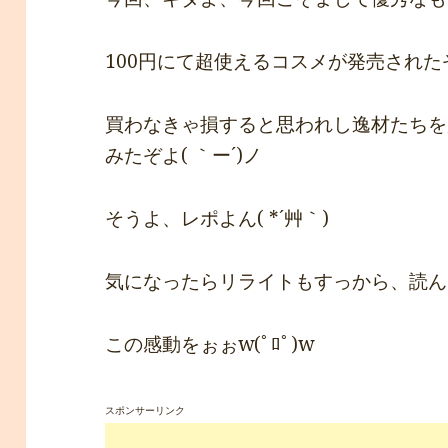
100円にて超使えるコスメが発売されたぞよ？
買わなきゃ損すると思われし逸材たちを
みたぞよ( ｀ー´)ノ
そうよ、レポよん( *´艸｀)
気になったらリライトもすっから、読んで
この感動をぉぉw(ﾟﾛﾟ)w
スポンサーリンク