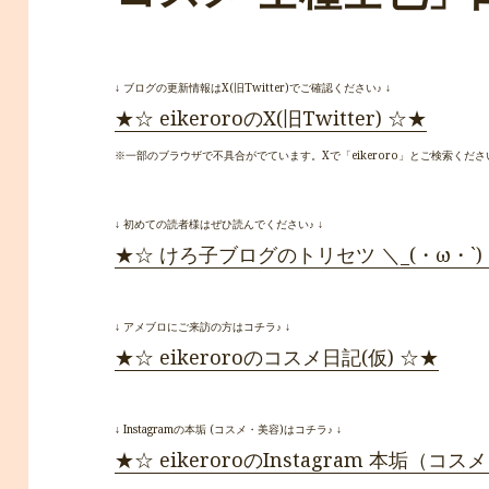
↓ ブログの更新情報はX(旧Twitter)でご確認ください♪ ↓
★☆ eikeroroのX(旧Twitter) ☆★
※一部のブラウザで不具合がでています。Xで「eikeroro」とご検索くださ
↓ 初めての読者様はぜひ読んでください♪ ↓
★☆ けろ子ブログのトリセツ ＼_(・ω・`)
↓ アメブロにご来訪の方はコチラ♪ ↓
★☆ eikeroroのコスメ日記(仮) ☆★
↓ Instagramの本垢 (コスメ・美容)はコチラ♪ ↓
★☆ eikeroroのInstagram 本垢（コ