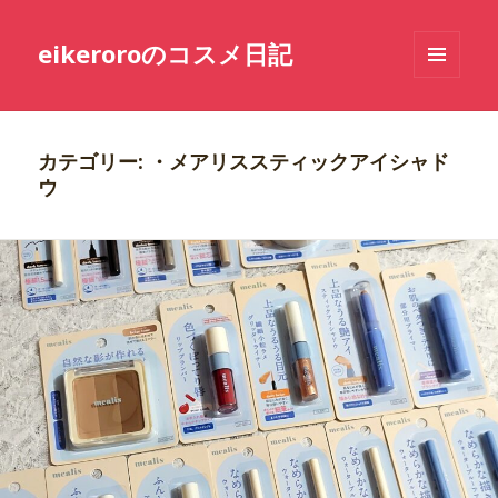
eikeroroのコスメ日記
メニュ
ーとウ
ィジェ
ット
カテゴリー: ・メアリススティックアイシャド
ウ