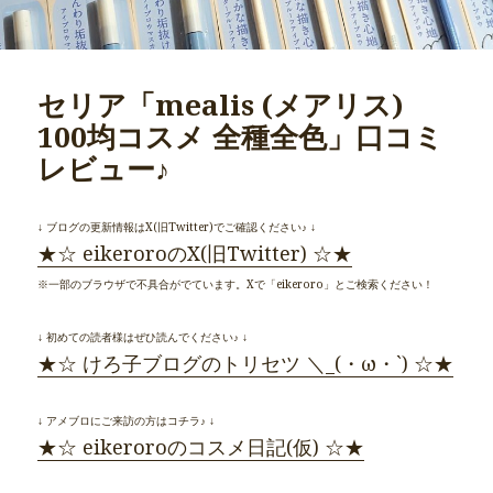
セリア「mealis (メアリス)
100均コスメ 全種全色」口コミ
レビュー♪
↓ ブログの更新情報はX(旧Twitter)でご確認ください♪ ↓
★☆ eikeroroのX(旧Twitter) ☆★
※一部のブラウザで不具合がでています。Xで「eikeroro」とご検索ください！
↓ 初めての読者様はぜひ読んでください♪ ↓
★☆ けろ子ブログのトリセツ ＼_(・ω・`) ☆★
↓ アメブロにご来訪の方はコチラ♪ ↓
★☆ eikeroroのコスメ日記(仮) ☆★