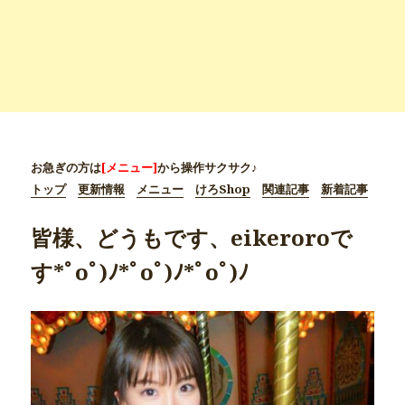
お急ぎの方は
[メニュー]
から操作サクサク♪
トップ
更新情報
メニュー
けろShop
関連記事
新着記事
皆様、どうもです、eikeroroで
す*ﾟoﾟ)ﾉ*ﾟoﾟ)ﾉ*ﾟoﾟ)ﾉ