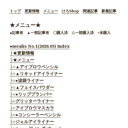
トップ
更新情報
メニュー
けろShop
関連記事
新着記事
★メニュー★
●記事有 ▲一部記事有 〇購入済 △一部購入済 ×未購入
●mealis No.1(2026.03) Index
├★更新情報
├★メニュー
├○▲アイブロウペンシル
├○▲リキッドアイライナー
├○●涙袋ライナー
├○▲フェイスパウダー
├○●リッププランパー
├○グリッターライナー
├○アイブロウマスカラ
├○●コンシーラーペンシル
├○ジェルアイライナー