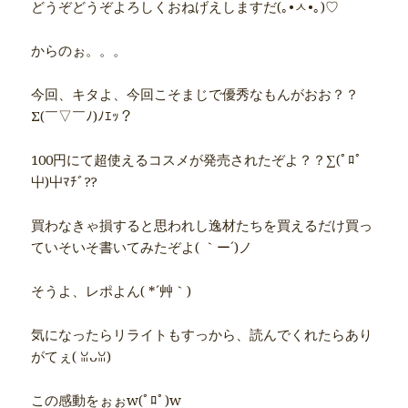
どうぞどうぞよろしくおねげえしますだ(｡•ㅅ•｡)♡
からのぉ。。。
今回、キタよ、今回こそまじで優秀なもんがおお？？
Σ(￣▽￣ﾉ)ﾉｴｯ？
100円にて超使えるコスメが発売されたぞよ？？∑(ﾟﾛﾟ
屮)屮ﾏﾁﾞ??
買わなきゃ損すると思われし逸材たちを買えるだけ買っ
ていそいそ書いてみたぞよ( ｀ー´)ノ
そうよ、レポよん( *´艸｀)
気になったらリライトもすっから、読んでくれたらあり
がてぇ( ꈍᴗꈍ)
この感動をぉぉw(ﾟﾛﾟ)w