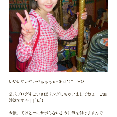
いやいやいやいやぁぁぁ ε＝(((凸ﾍ( *￣▽)ﾉ
公式ブログすごいさぼリングしちゃいましてねぇ、ご無
沙汰ですぅ(||ﾟДﾟ)
今後、てけとーにサボらないように気を付けますんで、