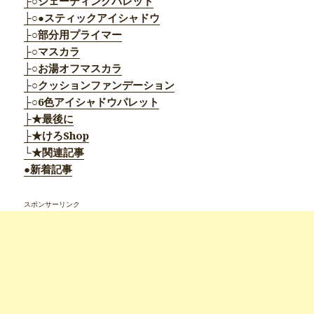
├○シェーディングパレット
├○●スティックアイシャドウ
├○部分用プライマー
├○マスカラ
├○お湯オフマスカラ
├○クッションファンデーション
├○6色アイシャドウパレット
├★最後に
├★けろShop
└★関連記事
●新着記事
スポンサーリンク