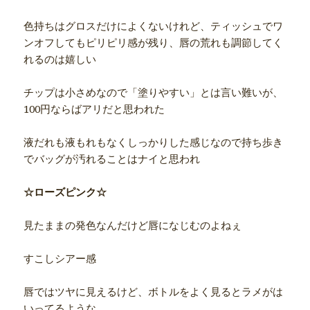
色持ちはグロスだけによくないけれど、ティッシュでワ
ンオフしてもピリピリ感が残り、唇の荒れも調節してく
れるのは嬉しい
チップは小さめなので「塗りやすい」とは言い難いが、
100円ならばアリだと思われた
液だれも液もれもなくしっかりした感じなので持ち歩き
でバッグが汚れることはナイと思われ
☆ローズピンク☆
見たままの発色なんだけど唇になじむのよねぇ
すこしシアー感
唇ではツヤに見えるけど、ボトルをよく見るとラメがは
いってるような。。。