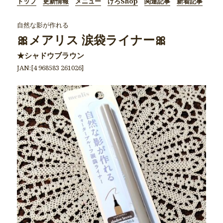
トップ
更新情報
メニュー
けろShop
関連記事
新着記事
自然な影が作れる
🎀メアリス 涙袋ライナー🎀
★シャドウブラウン
JAN:[4 968583 261026]