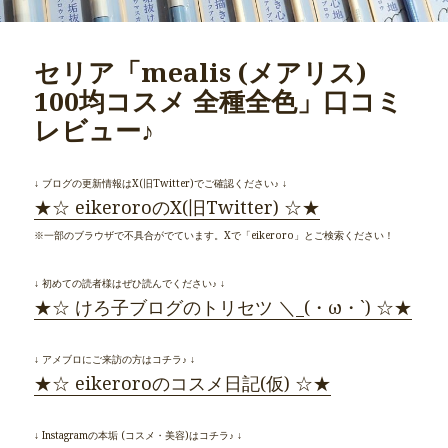
セリア「mealis (メアリス)
100均コスメ 全種全色」口コミ
レビュー♪
↓ ブログの更新情報はX(旧Twitter)でご確認ください♪ ↓
★☆ eikeroroのX(旧Twitter) ☆★
※一部のブラウザで不具合がでています。Xで「eikeroro」とご検索ください！
↓ 初めての読者様はぜひ読んでください♪ ↓
★☆ けろ子ブログのトリセツ ＼_(・ω・`) ☆★
↓ アメブロにご来訪の方はコチラ♪ ↓
★☆ eikeroroのコスメ日記(仮) ☆★
↓ Instagramの本垢 (コスメ・美容)はコチラ♪ ↓