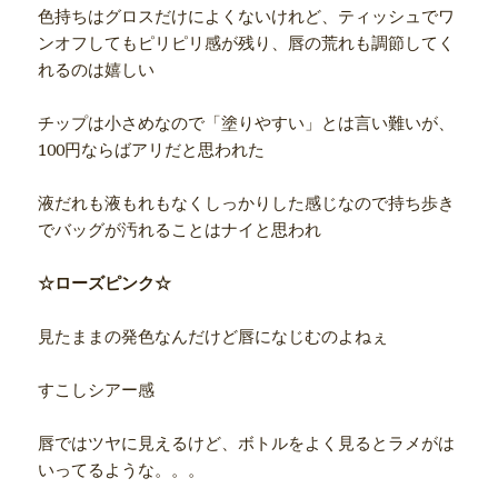
色持ちはグロスだけによくないけれど、ティッシュでワ
ンオフしてもピリピリ感が残り、唇の荒れも調節してく
れるのは嬉しい
チップは小さめなので「塗りやすい」とは言い難いが、
100円ならばアリだと思われた
液だれも液もれもなくしっかりした感じなので持ち歩き
でバッグが汚れることはナイと思われ
☆ローズピンク☆
見たままの発色なんだけど唇になじむのよねぇ
すこしシアー感
唇ではツヤに見えるけど、ボトルをよく見るとラメがは
いってるような。。。