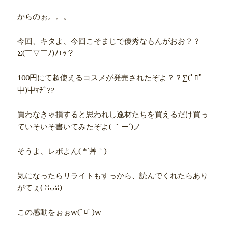
からのぉ。。。
今回、キタよ、今回こそまじで優秀なもんがおお？？
Σ(￣▽￣ﾉ)ﾉｴｯ？
100円にて超使えるコスメが発売されたぞよ？？∑(ﾟﾛﾟ
屮)屮ﾏﾁﾞ??
買わなきゃ損すると思われし逸材たちを買えるだけ買っ
ていそいそ書いてみたぞよ( ｀ー´)ノ
そうよ、レポよん( *´艸｀)
気になったらリライトもすっから、読んでくれたらあり
がてぇ( ꈍᴗꈍ)
この感動をぉぉw(ﾟﾛﾟ)w