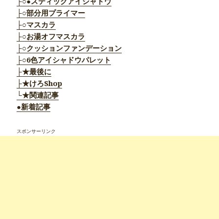
├○●スティックアイシャドウ
├○部分用プライマー
├○マスカラ
├○お湯オフマスカラ
├○クッションファンデーション
├○6色アイシャドウパレット
├★最後に
├★けろShop
└★関連記事
●新着記事
スポンサーリンク