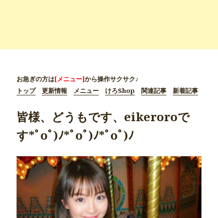
お急ぎの方は
[メニュー]
から操作サクサク♪
トップ
更新情報
メニュー
けろShop
関連記事
新着記事
皆様、どうもです、eikeroroで
す*ﾟoﾟ)ﾉ*ﾟoﾟ)ﾉ*ﾟoﾟ)ﾉ