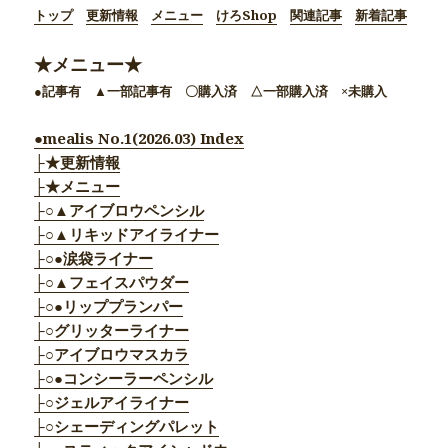
トップ
更新情報
メニュー
けろShop
関連記事
新着記事
★メニュー★
●記事有 ▲一部記事有 〇購入済 △一部購入済 ×未購入
●mealis No.1(2026.03) Index
├★更新情報
├★メニュー
├○▲アイブロウペンシル
├○▲リキッドアイライナー
├○●涙袋ライナー
├○▲フェイスパウダー
├○●リッププランパー
├○グリッターライナー
├○アイブロウマスカラ
├○●コンシーラーペンシル
├○ジェルアイライナー
├○シェーディングパレット