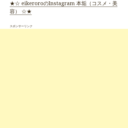
★☆ eikeroroのInstagram 本垢（コスメ・美
容） ☆★
スポンサーリンク