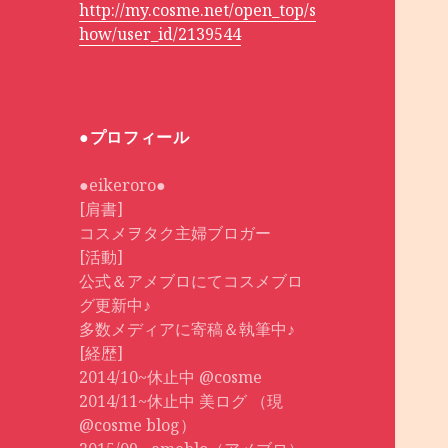
http://my.cosme.net/open_top/s
how/user_id/2139544
●プロフィール
●eikeroro●
[肩書]
コスメヲタク主婦ブロガー
[活動]
公式＆アメブロにてコスメブロ
グ更新中♪
多数メディアに寄稿＆執筆中♪
[経歴]
2014/10~休止中 @cosme
2014/11~休止中 美ログ （現
@cosme blog）