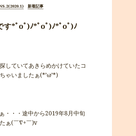
S.2(2020.1)
新着記事
oﾟ)ﾉ*ﾟoﾟ)ﾉ*ﾟoﾟ)ﾉ
探していてあきらめかけていたコ
いましたぁ(*’ω’*)
ぁ・・・途中から2019年8月中旬
ぁ(￣∇+￣)v