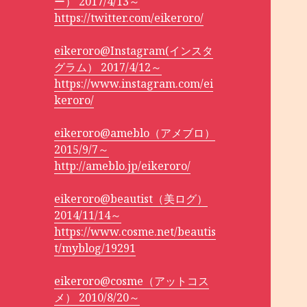
ー） 2017/4/13～
https://twitter.com/eikeroro/
eikeroro@Instagram(インスタ
グラム） 2017/4/12～
https://www.instagram.com/ei
keroro/
eikeroro@ameblo（アメブロ）
2015/9/7～
http://ameblo.jp/eikeroro/
eikeroro@beautist（美ログ）
2014/11/14～
https://www.cosme.net/beautis
t/myblog/19291
eikeroro@cosme（アットコス
メ） 2010/8/20～