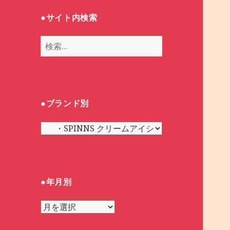
●サイト内検索
検
索
:
●ブランド別
●
ブ
ラ
ン
ド
●年月別
別
●
年