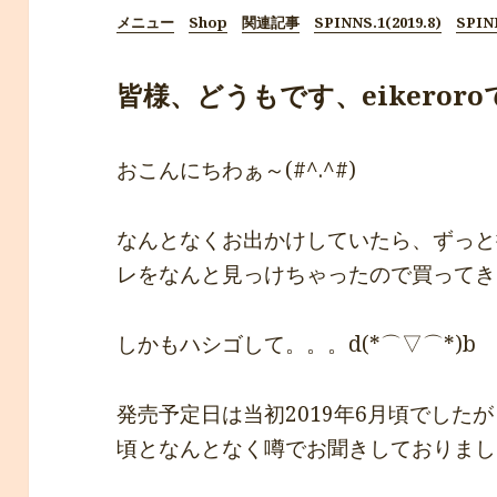
メニュー
Shop
関連記事
SPINNS.1(2019.8)
SPINN
皆様、どうもです、eikeroroです*ﾟ
おこんにちわぁ～(#^.^#)
なんとなくお出かけしていたら、ずっと
レをなんと見っけちゃったので買ってきちゃ
しかもハシゴして。。。d(*⌒▽⌒*)b
発売予定日は当初2019年6月頃でしたが
頃となんとなく噂でお聞きしておりました