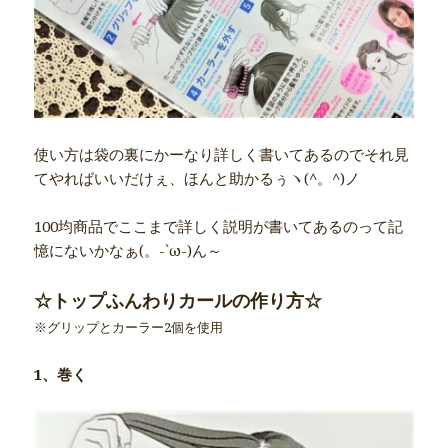
使い方は袋の裏にかーなり詳しく書いてあるのでそれ見
てやればいいだけぇ、ほんと助かるぅヽ(^。^)ノ
100均商品でここまで詳しく説明が書いてあるのって記
憶にないかなぁ(。-`ω-)ん～
☆トップふんわりカールの作り方☆
※グリップとカーラー2個を使用
1、巻く