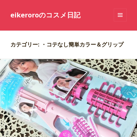
eikeroroのコスメ日記
メニュ
ーとウ
ィジェ
ット
カテゴリー: ・コテなし簡単カラー＆グリップ