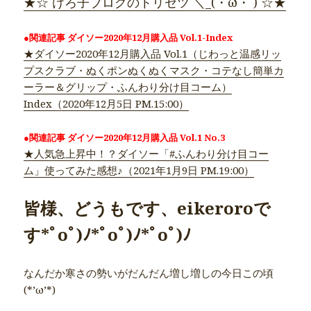
★☆ けろ子ブログのトリセツ ＼_(・ω・`) ☆★
●関連記事 ダイソー2020年12月購入品 Vol.1-Index
★ダイソー2020年12月購入品 Vol.1（じわっと温感リッ
プスクラブ・ぬくポンぬくぬくマスク・コテなし簡単カ
ーラー＆グリップ・ふんわり分け目コーム）
Index（2020年12月5日 PM.15:00）
●関連記事 ダイソー2020年12月購入品 Vol.1 No.3
★人気急上昇中！？ダイソー「#ふんわり分け目コー
ム」使ってみた感想♪（2021年1月9日 PM.19:00）
皆様、どうもです、eikeroroで
す*ﾟoﾟ)ﾉ*ﾟoﾟ)ﾉ*ﾟoﾟ)ﾉ
なんだか寒さの勢いがだんだん増し増しの今日この頃
(*’ω’*)