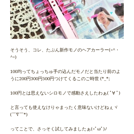
そうそう、コレ、たぶん新作モノのヘアカーラー(=^・
^=)
100均ってちょっちゅ手の込んだモノだと当たり前のよ
うに200円300円500円つけてくるこのご時世 (*_*;
100円とは思えないシロモノで感動さえしたわぁ( ﾟ∀ ﾟ)
と言っても使えなけりゃまったく意味ないけどねぇヾ
(￣∇￣*)
ってことで、さっそく試してみましたぁ(=ﾟωﾟ)ﾉ