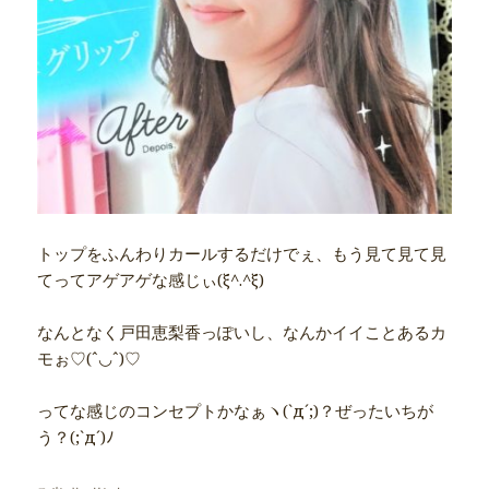
トップをふんわりカールするだけでぇ、もう見て見て見
てってアゲアゲな感じぃ(ξ^.^ξ)
なんとなく戸田恵梨香っぽいし、なんかイイことあるカ
モぉ♡(ˆ◡ˆ)♡
ってな感じのコンセプトかなぁヽ(`д´;)？ぜったいちが
う？(;`д´)ﾉ