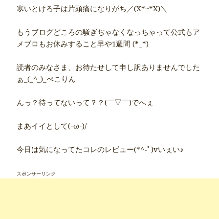
寒いとけろ子は片頭痛になりがち／(X*~*X)＼
もうブログどころの騒ぎぢゃなくなっちゃって公式もア
メブロもお休みすること早や1週間 (*_*)
読者のみなさま、お待たせして申し訳ありませんでした
ぁ_(_^_)_ぺこりん
んっ？待ってないって？？(￣▽￣)でへぇ
まあイイとして(-ω-)/
今日は気になってたコレのレビュー(*^-ﾟ)vいぇい♪
スポンサーリンク