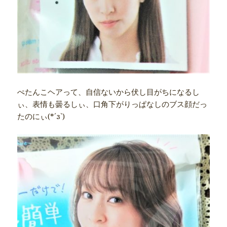
ぺたんこヘアって、自信ないから伏し目がちになるし
ぃ、表情も曇るしぃ、口角下がりっぱなしのブス顔だっ
たのにぃ(*´з`)