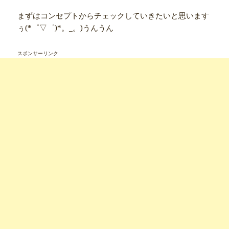
まずはコンセプトからチェックしていきたいと思います
ぅ(*゜▽゜)*。_。)うんうん
スポンサーリンク