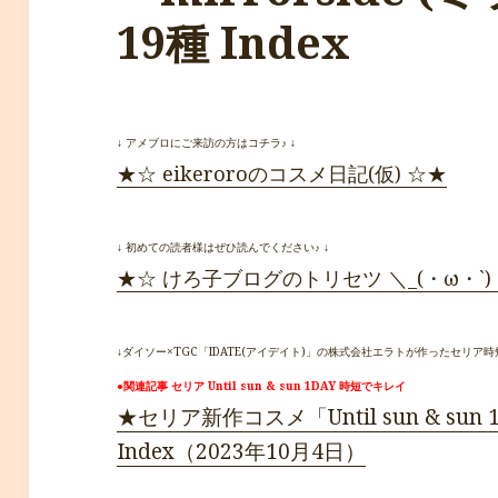
19種 Index
↓ アメブロにご来訪の方はコチラ♪ ↓
★☆ eikeroroのコスメ日記(仮) ☆★
↓ 初めての読者様はぜひ読んでください♪ ↓
★☆ けろ子ブログのトリセツ ＼_(・ω・`)
↓ダイソー×TGC「IDATE(アイデイト)」の株式会社エラトが作ったセリア時
●関連記事 セリア Until sun & sun 1DAY 時短でキレイ
★セリア新作コスメ「Until sun & sun
Index（2023年10月4日）