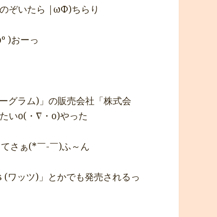
ぞいたら |ωΦ)ちらり
º )おーっ
アーグラム)」の販売会社「株式会
いo(・∇・o)やった
てさぁ(*￣-￣)ふ～ん
tts (ワッツ)」とかでも発売されるっ