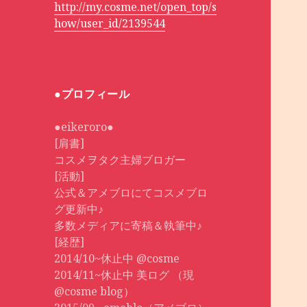
http://my.cosme.net/open_top/s
how/user_id/2139544
●プロフィール
●eikeroro●
[肩書]
コスメヲタク主婦ブロガー
[活動]
公式＆アメブロにてコスメブロ
グ更新中♪
多数メディアに寄稿＆執筆中♪
[経歴]
2014/10~休止中 @cosme
2014/11~休止中 美ログ （現
@cosme blog）