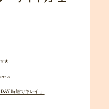
 ☆★
短コスメ↓
 1DAY 時短でキレイ 」