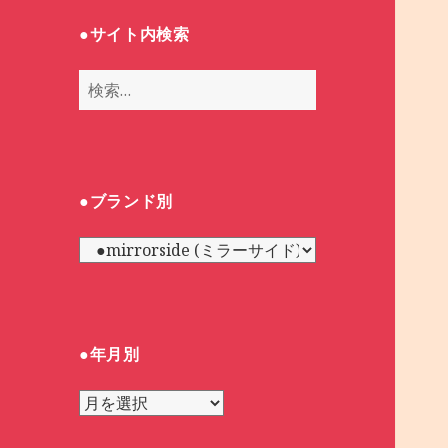
●サイト内検索
検
索
:
●ブランド別
●
ブ
ラ
ン
ド
●年月別
別
●
年