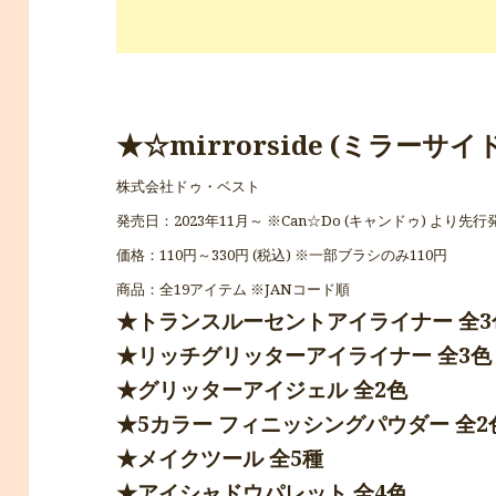
★☆mirrorside (ミラーサイ
株式会社ドゥ・ベスト
発売日：2023年11月～ ※Can☆Do (キャンドゥ) より先行
価格：110円～330円 (税込) ※一部ブラシのみ110円
商品：全19アイテム ※JANコード順
★トランスルーセントアイライナー 全3
★リッチグリッターアイライナー 全3色
★グリッターアイジェル 全2色
★5カラー フィニッシングパウダー 全2
★メイクツール 全5種
★アイシャドウパレット 全4色