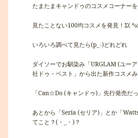
たまたまキャンドゥのコスメコーナーをの
見たことない100均コスメを発見！Σ( ºω
いろいろ調べて見たら(p_-)どれどれ
ダイソーでお馴染み「URGLAM (ユー
社ドゥ・ベスト」から出た新作コスメみた
「Can☆Do (キャンドゥ)」先行発売だっ
あとから「Seria (セリア)」とか「Wa
てこと？(・_・)？