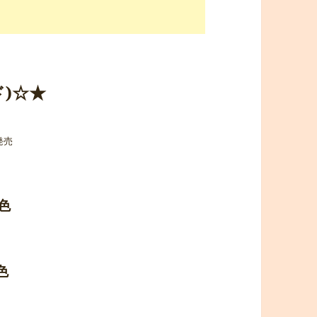
ド)☆★
発売
色
色