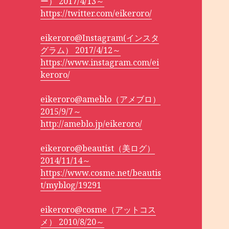
ー） 2017/4/13～
https://twitter.com/eikeroro/
eikeroro@Instagram(インスタ
グラム） 2017/4/12～
https://www.instagram.com/ei
keroro/
eikeroro@ameblo（アメブロ）
2015/9/7～
http://ameblo.jp/eikeroro/
eikeroro@beautist（美ログ）
2014/11/14～
https://www.cosme.net/beautis
t/myblog/19291
eikeroro@cosme（アットコス
メ） 2010/8/20～