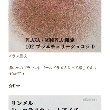
※ラメ重視
濃いめのブラウンにゴールドラメ入りって感じですぅ
r(^ω^*)))
☆E☆