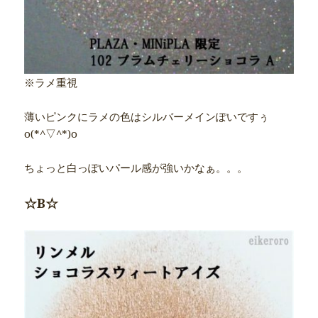
※ラメ重視
薄いピンクにラメの色はシルバーメインぽいですぅ
o(*^▽^*)o
ちょっと白っぽいパール感が強いかなぁ。。。
☆B☆