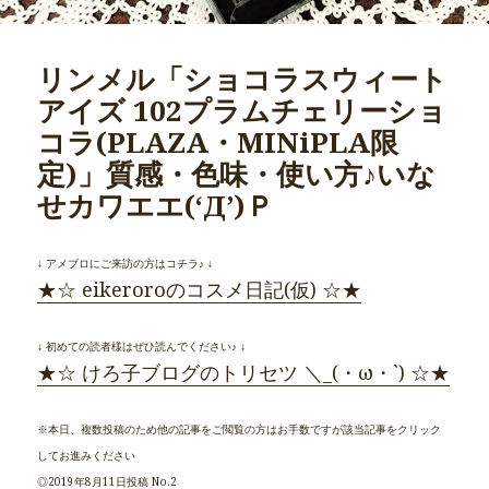
リンメル「ショコラスウィート
アイズ 102プラムチェリーショ
コラ(PLAZA・MINiPLA限
定)」質感・色味・使い方♪いな
せカワエエ(‘Д’)Ｐ
↓ アメブロにご来訪の方はコチラ♪ ↓
★☆ eikeroroのコスメ日記(仮) ☆★
↓ 初めての読者様はぜひ読んでください♪ ↓
★☆ けろ子ブログのトリセツ ＼_(・ω・`) ☆★
※本日、複数投稿のため他の記事をご閲覧の方はお手数ですが該当記事をクリック
してお進みください
◎2019年8月11日投稿 No.2