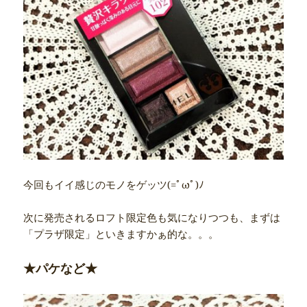
今回もイイ感じのモノをゲッツ(=ﾟωﾟ)ﾉ
次に発売されるロフト限定色も気になりつつも、まずは
「プラザ限定」といきますかぁ的な。。。
★パケなど★