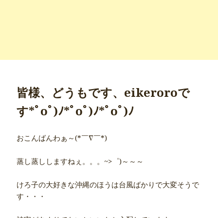
皆様、どうもです、eikeroroで
す*ﾟoﾟ)ﾉ*ﾟoﾟ)ﾉ*ﾟoﾟ)ﾉ
おこんばんわぁ～(*￣∇￣*)
蒸し蒸ししますねぇ。。。~>゜)～～～
けろ子の大好きな沖縄のほうは台風ばかりで大変そうで
す・・・