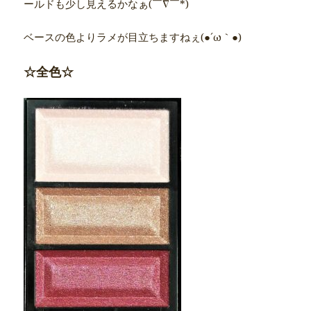
ールドも少し見えるかなぁ(￣∇￣*)ゞ
ベースの色よりラメが目立ちますねぇ(●´ω｀●)
☆全色☆