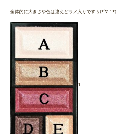
全体的に大きさや色は違えどラメ入りですぅ(*´∇｀*)
1