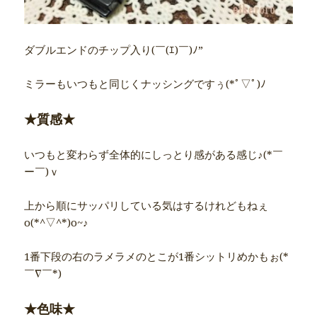
ダブルエンドのチップ入り(￣(ｴ)￣)ﾉ”
ミラーもいつもと同じくナッシングですぅ(*ﾟ▽ﾟ)ﾉ
★質感★
いつもと変わらず全体的にしっとり感がある感じ♪(*￣
ー￣)ｖ
上から順にサッパリしている気はするけれどもねぇ
o(*^▽^*)o~♪
1番下段の右のラメラメのとこが1番シットリめかもぉ(*
￣∇￣*)
★色味★