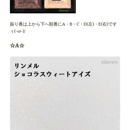
振り番は上から下へ順番にA・B・C・D(左)・E(右)です
ぅ(-ω-)/
☆A☆