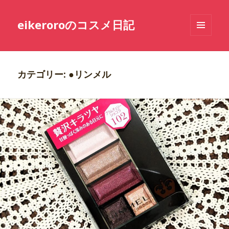
eikeroroのコスメ日記
メニュ
ーとウ
ィジェ
ット
カテゴリー: ●リンメル