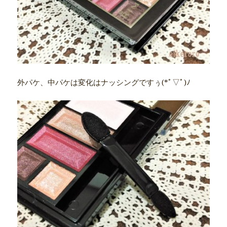
外パケ、中パケは変化はナッシングですぅ(*ﾟ▽ﾟ)ﾉ