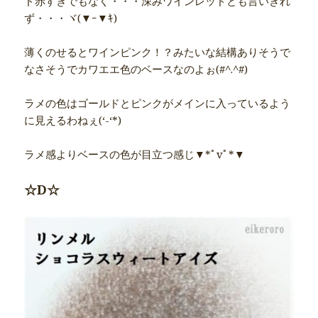
ド赤すぎでもなく・・・深みワインレッドとも言いきれ
ず・・・ヾ(▼ｰ▼ｷ)ゝ
薄くのせるとワインピンク！？みたいな結構ありそうで
なさそうでカワエエ色のベースなのよぉ(#^.^#)
ラメの色はゴールドとピンクがメインに入っているよう
に見えるわねぇ(‘-‘*)
ラメ感よりベースの色が目立つ感じ▼*ﾟvﾟ*▼
☆D☆