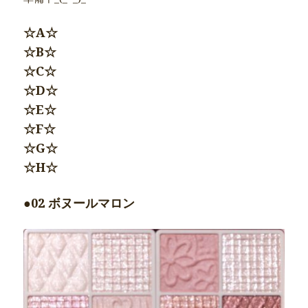
☆A☆
☆B☆
☆C☆
☆D☆
☆E☆
☆F☆
☆G☆
☆H☆
●02 ボヌールマロン