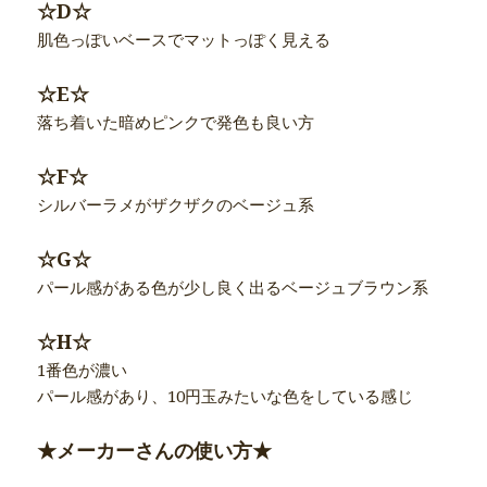
☆D☆
肌色っぽいベースでマットっぽく見える
☆E☆
落ち着いた暗めピンクで発色も良い方
☆F☆
シルバーラメがザクザクのベージュ系
☆G☆
パール感がある色が少し良く出るベージュブラウン系
☆H☆
1番色が濃い
パール感があり、10円玉みたいな色をしている感じ
★メーカーさんの使い方★