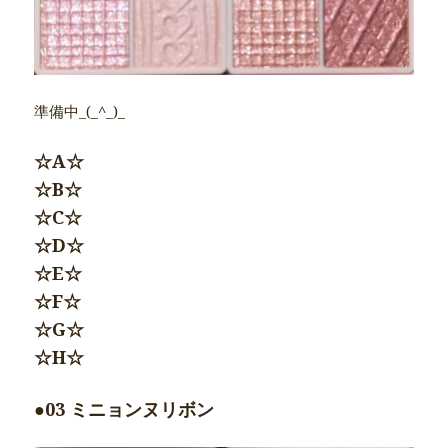
準備中_(_^_)_
☆A☆
☆B☆
☆C☆
☆D☆
☆E☆
☆F☆
☆G☆
☆H☆
●03 ミニョンヌリボン