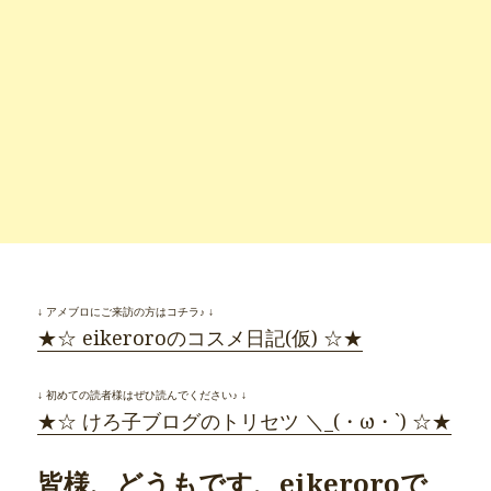
↓ アメブロにご来訪の方はコチラ♪ ↓
★☆ eikeroroのコスメ日記(仮) ☆★
↓ 初めての読者様はぜひ読んでください♪ ↓
★☆ けろ子ブログのトリセツ ＼_(・ω・`) ☆★
皆様、どうもです、eikeroroで