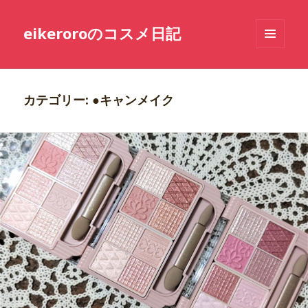
eikeroroのコスメ日記
メニュ
ーとウ
ィジェ
ット
カテゴリー: ●キャンメイク