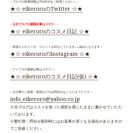
↓ ブログの新着情報はTwitterをご利用ください♪ ↓
★☆ eikeroroのTwitter ☆★
↓ 公式ブログの最新記事はコチラ♪ ↓
★☆ eikeroroのコスメ日記 ☆★
↓ 皆様からのイイネ・コメントお待ちしています♪←励みになります ↓
★☆ eikeroroのInstagram ☆★
↓ アメブロの最新記事はコチラ♪ ↓
★☆ eikeroroのコスメ日記(仮) ☆★
↓ お仕事のご依頼・取材などのお問合せはこちらまでどうぞ ↓
info_eikeroro@yahoo.co.jp
※当ブログはコスメを使った感想を感じたままに書かせていただ
いております。
※繁忙期・問合せ殺到時にはお返事が遅くなる場合がありますの
でご容赦ください。