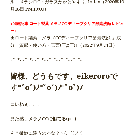
ル・メラシロC・ガラスかかとやすり) Index（2020年10
月18日 PM.19:00）
●関連記事 ロート製薬 メラノCC ディープクリア酵素洗顔 レビュ
ー♪
★ロート製薬「メラノCCディープクリア酵素洗顔 」成
分・質感・使い方・苦言(￣д￣)♪（2022年9月24日）
｡*ﾟ*｡｡*ﾟ*｡｡*ﾟ*｡｡*ﾟ*｡｡*ﾟ*｡｡*ﾟ*｡
皆様、どうもです、eikeroroで
す*ﾟoﾟ)ﾉ*ﾟoﾟ)ﾉ*ﾟoﾟ)ﾉ
コレねぇ。。。
見た感じ
メラノCCに似てる(p_-)
ん？微妙に違うのかな？ヽ(｡_ﾟ)ノ？