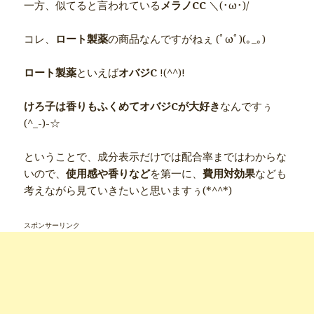
一方、似てると言われている
メラノCC
＼(･ω･)/
コレ、
ロート製薬
の商品なんですがねぇ (ﾟωﾟ)(｡_｡)
ロート製薬
といえば
オバジC
!(^^)!
けろ子は香りもふくめてオバジCが大好き
なんですぅ
(^_-)-☆
ということで、成分表示だけでは配合率まではわからな
いので、
使用感や香りなど
を第一に、
費用対効果
なども
考えながら見ていきたいと思いますぅ(*^^*)
スポンサーリンク