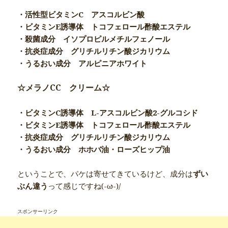
・活性型ビタミンC アスコルビン酸
・ビタミンE誘導体 トコフェロール酢酸エステル
・殺菌成分 イソプロピルメチルフェノール
・抗炎症成分 グリチルリチン酸ジカリウム
・うるおい成分 アルピニアホワイト
☆メラノCC クリーム☆
・ビタミンC誘導体 L-アスコルビン酸2-グルコシド
・ビタミンE誘導体 トコフェロール酢酸エステル
・抗炎症成分 グリチルリチン酸ジカリウム
・うるおい成分 ホホバ油・ローズヒップ油
ということで、パケは寄せてきているけど、成分は
ずい
ぶん違う
って感じですね(-ω-)/
スポンサーリンク