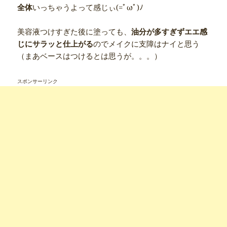
全体
いっちゃうよって感じぃ(=ﾟωﾟ)ﾉ
美容液つけすぎた後に塗っても、
油分が多すぎずエエ感
じにサラッと仕上がる
のでメイクに支障はナイと思う
（まあベースはつけるとは思うが。。。）
スポンサーリンク