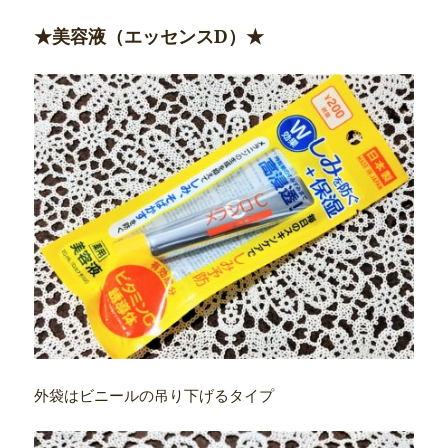
★美容液（エッセンスD）★
外袋はビニールの吊り下げるタイプ