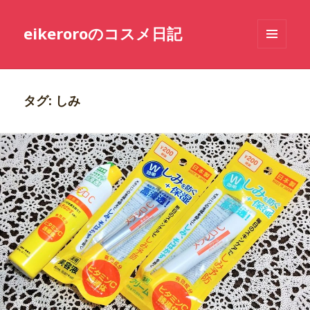
eikeroroのコスメ日記
メニュ
ーとウ
ィジェ
ット
タグ: しみ