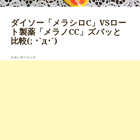
ダイソー「メラシロC」VSロー
ト製薬「メラノCC」ズバッと
比較(; ･`д･´)
スポンサーリンク