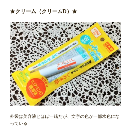
★クリーム（クリームD）★
外袋は美容液とほぼ一緒だが、文字の色が一部水色にな
っている