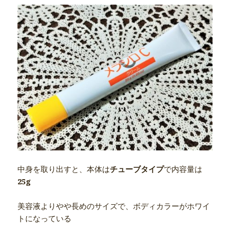
中身を取り出すと、本体は
チューブタイプ
で内容量は
25g
美容液よりやや長めのサイズで、ボディカラーがホワイ
トになっている