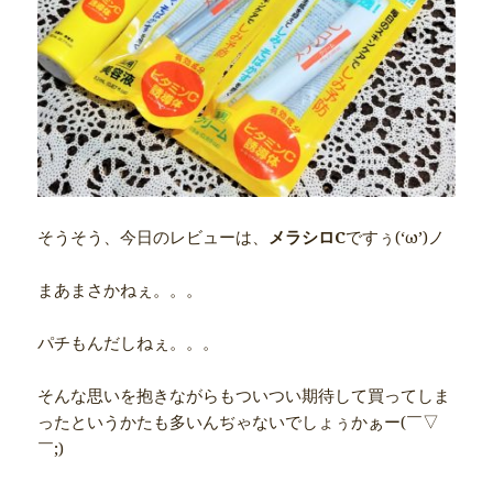
そうそう、今日のレビューは、
メラシロC
ですぅ(‘ω’)ノ
まあまさかねぇ。。。
パチもんだしねぇ。。。
そんな思いを抱きながらもついつい期待して買ってしま
ったというかたも多いんぢゃないでしょぅかぁー(￣▽
￣;)