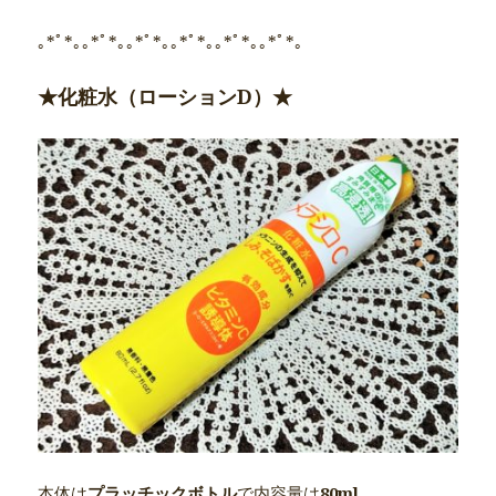
｡*ﾟ*｡｡*ﾟ*｡｡*ﾟ*｡｡*ﾟ*｡｡*ﾟ*｡｡*ﾟ*｡
★化粧水（ローションD）★
本体は
プラッチックボトル
で内容量は
80ml