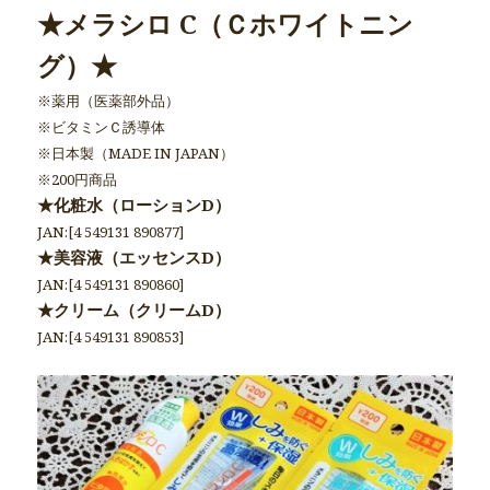
★メラシロ C（Ｃホワイトニン
グ）★
※薬用（医薬部外品）
※ビタミンＣ誘導体
※日本製（MADE IN JAPAN）
※200円商品
★化粧水（ローションD）
JAN:[4 549131 890877]
★美容液（エッセンスD）
JAN:[4 549131 890860]
★クリーム（クリームD）
JAN:[4 549131 890853]