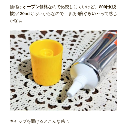
価格は
オープン価格
なので比較しにくいけど、
800円(税
抜)／20ml
ぐらいからなので、まあ
4倍ぐらい～
って感じ
かなぁ
キャップを開けるとこんな感じ