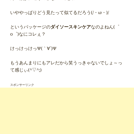
いややっぱりどう見たって似てるだろう(/・ω・)/
というパッケージの
ダイソースキンケア
なのよねん(゜
o゜)なにコレぇ？
けっけっけっΨ(｀∀´)Ψ
もうあんまりにもアレだから笑うっきゃないでしょ～っ
て感じぃ(^▽^;)
スポンサーリンク