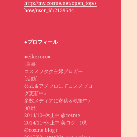
http://my.cosme.net/open_top/s
how/user_id/2139544
●プロフィール
●eikeroro●
[肩書]
コスメヲタク主婦ブロガー
[活動]
公式＆アメブロにてコスメブロ
グ更新中♪
多数メディアに寄稿＆執筆中♪
[経歴]
2014/10~休止中 @cosme
2014/11~休止中 美ログ （現
@cosme blog）