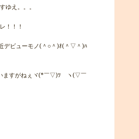
すゆえ。。。
レ！！！
デビューモノ(＾○＾)ｵ(＾▽＾)ﾊ
ますがねぇヾ(*￣▽)ﾂ ヽ(▽￣