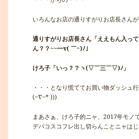
いろんなお店の通りすがりお店長さんが
通りすがりお店長さん「ええもん入って
ん？？~~━v( ￣ｰ)ﾉ」
けろ子「いっ？？ヽ(▽￣三￣▽)ﾉ」
・・・となり慌ててお買い物ダッシュ行って
(~∇~* )))
まあさぁ、けろ子的ニャ、2017年モ
デパコスコフレ出し切らんことニャはじ