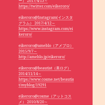
ー） 2017/4/13～
https://twitter.com/eikeroro/
eikeroro@Instagram(インスタ
グラム） 2017/4/12～
https://www.instagram.com/ei
keroro/
eikeroro@ameblo（アメブロ）
2015/9/7～
http://ameblo.jp/eikeroro/
eikeroro@beautist（美ログ）
2014/11/14～
https://www.cosme.net/beautis
t/myblog/19291
eikeroro@cosme（アットコス
メ） 2010/8/20～