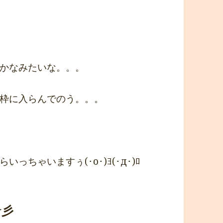
かなみたいな。。。
枠に入らんでのう。。。
ちゃいますぅ(･o･)ﾖ(･д･)ﾛ
☆彡