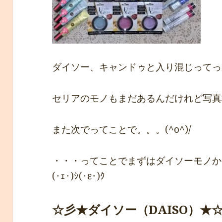
ダイソー、キャンドゥと入り混じってっ
セリアのモノもまだあるんだけれど写真
また次でってことで。。。(^o^)/
・・・ってことでまずはダイソーモノからいっ
(･ｪ･)ｼ(･ε･)ｸ
☆彡★ダイソー（DAISO）
★