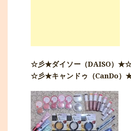
☆彡★ダイソー（DAISO）★
☆彡★キャンドゥ（CanDo）