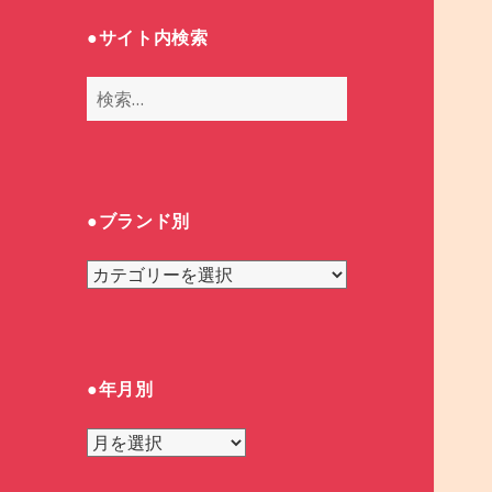
●サイト内検索
検
索
:
●ブランド別
●
ブ
ラ
ン
ド
●年月別
別
●
年