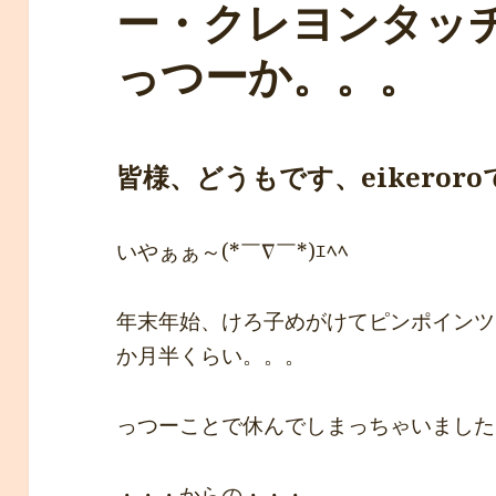
ー・クレヨンタッ
っつーか。。。
皆様、どうもです、eikeroroです*ﾟ
いやぁぁ～(*￣∇￣*)ｴﾍﾍ
年末年始、けろ子めがけてピンポインツ
か月半くらい。。。
っつーことで休んでしまっちゃいましたぁ、(-
・・・からの・・・