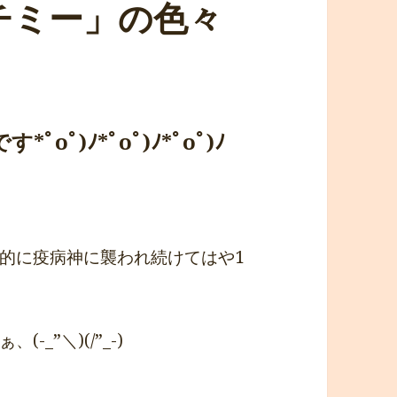
チミー」の色々
oﾟ)ﾉ*ﾟoﾟ)ﾉ*ﾟoﾟ)ﾉ
的に疫病神に襲われ続けてはや1
_”＼)(/”_-)