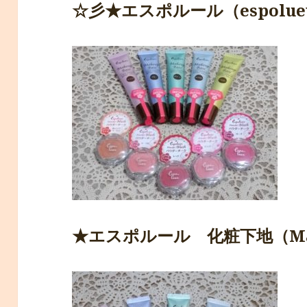
☆彡★エスポルール（
espol
★
エスポルール
化粧下地（Ma