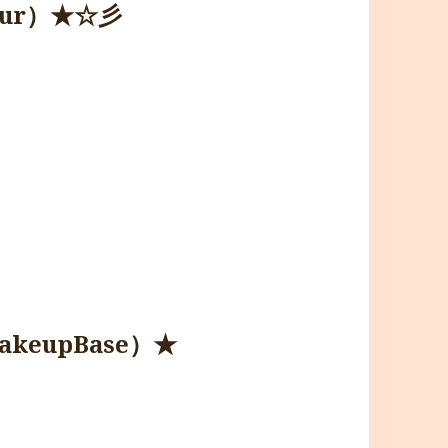
ueur）★☆彡
keupBase）★