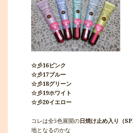
☆彡16ピンク
☆彡17ブルー
☆彡18グリーン
☆彡19ホワイト
☆彡20イエロー
コレは全5色展開の
日焼け止め入り（SPF
地となるのかな