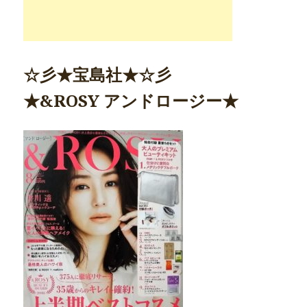
☆彡★宝島社★☆彡
★&ROSY アンドロージー★