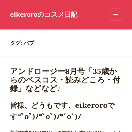
eikeroroのコスメ日記
メニュ
ーとウ
ィジェ
ット
タグ: バブ
アンドロージー8月号「35歳か
らのベスコス・読みどころ・付
録」などなど♪
皆様、どうもです、eikeroroで
す*ﾟoﾟ)ﾉ*ﾟoﾟ)ﾉ*ﾟoﾟ)ﾉ