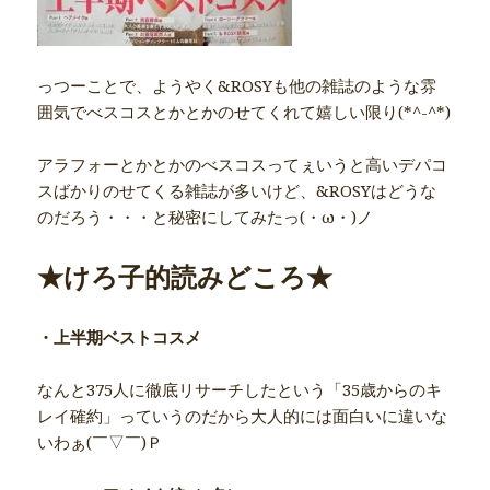
っつーことで、ようやく&ROSYも他の雑誌のような雰
囲気でべスコスとかとかのせてくれて嬉しい限り(*^-^*)
アラフォーとかとかのべスコスってぇいうと高いデパコ
スばかりのせてくる雑誌が多いけど、&ROSYはどうな
のだろう・・・と秘密にしてみたっ(・ω・)ノ
★けろ子的読みどころ★
・上半期ベストコスメ
なんと375人に徹底リサーチしたという「35歳からのキ
レイ確約」っていうのだから大人的には面白いに違いな
いわぁ(￣▽￣)Ｐ