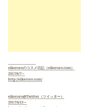
eikeroroのコスメ日記（eikeroro.com）
2017/6/7～
http://eikeroro.com/
eikeroro@Twitter（ツイッター）
2017/4/13～