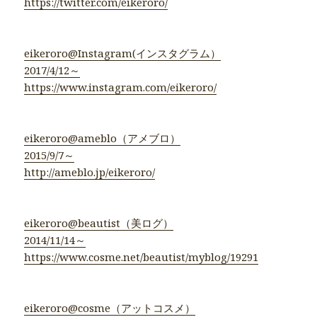
https://twitter.com/eikeroro/
eikeroro@Instagram(インスタグラム）
2017/4/12～
https://www.instagram.com/eikeroro/
eikeroro@ameblo（アメブロ）
2015/9/7～
http://ameblo.jp/eikeroro/
eikeroro@beautist（美ログ）
2014/11/14～
https://www.cosme.net/beautist/myblog/19291
eikeroro@cosme（アットコスメ）