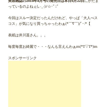
美容雑誌の2018年8月号の発売日は本日6月22日
にかたま
っているのよねぇ(｡-_-)ﾉ☆･ﾟ::ﾟ
今回はスルー決定だったんだけれど、やっぱ「大人べス
コス」が気になり買っちゃったわぁ(*￣∇￣)/ﾟ･:*【
表紙は井川遥さん。。。
毎度毎度お綺麗で・・・なんも言えんわぁm(*T▽T*)m
スポンサーリンク