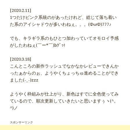
[2020.2.11]
1つだけピンク系統のがあったけれど、総じて落ち着い
た系のアイシャドウが多いわねぇ。。。(ΦωΦ)ﾌﾌﾌ♪
でも、キラギラ系のもひとつ加わっていてオモロイ予感
がしたわねぇ(￣ー*￣)bｸﾞｯ!
[2020.3.18]
こんところの新作ラッシュでなかなかレビューできんか
ったぁからのぉ、ようやくちょっちゅ進めることができ
ました(-_-)zzz
ようやく枠組みが仕上がり、新色はすでに全色使ってみ
ているので、順次更新していきたいと思いますぅヽ(^。
^)ノ
スポンサーリンク