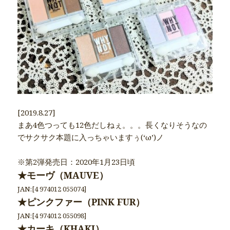
[2019.8.27]
まあ4色つっても12色だしねぇ。。。長くなりそうなの
でサクサク本題に入っちゃいますぅ(‘ω’)ノ
※第2弾発売日：2020年1月23日頃
★モーヴ（MAUVE）
JAN:[4 974012 055074]
★ピンクファー（PINK FUR）
JAN:[4 974012 055098]
★カーキ（KHAKI）