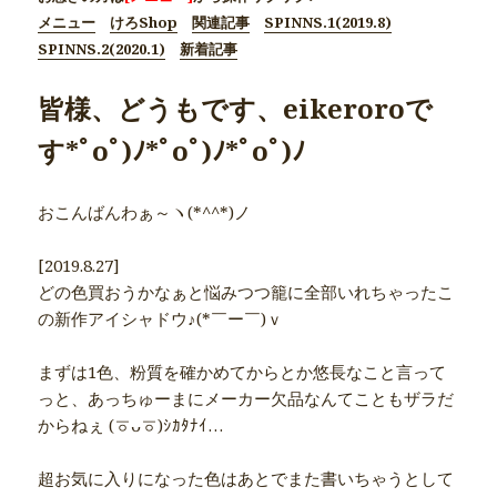
メニュー
けろShop
関連記事
SPINNS.1(2019.8)
SPINNS.2(2020.1)
新着記事
皆様、どうもです、eikeroroで
す*ﾟoﾟ)ﾉ*ﾟoﾟ)ﾉ*ﾟoﾟ)ﾉ
おこんばんわぁ～ヽ(*^^*)ノ
[2019.8.27]
どの色買おうかなぁと悩みつつ籠に全部いれちゃったこ
の新作アイシャドウ♪(*￣ー￣)ｖ
まずは1色、粉質を確かめてからとか悠長なこと言って
っと、あっちゅーまにメーカー欠品なんてこともザラだ
からねぇ (ㆆᴗㆆ)ｼｶﾀﾅｲ…
超お気に入りになった色はあとでまた書いちゃうとして