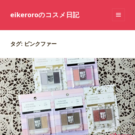
eikeroroのコスメ日記
メニュ
ーとウ
ィジェ
ット
タグ: ピンクファー