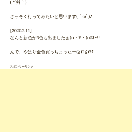
( *´艸｀)
さっそく行ってみたいと思います(=ﾟωﾟ)ﾉ
[2020.2.11]
なんと新色が5色も出ましたぁ(o・∇・)oｵｵｰ!!
んで、やはり全色買っちまったー(≧ロ≦)ﾏﾀ
スポンサーリンク