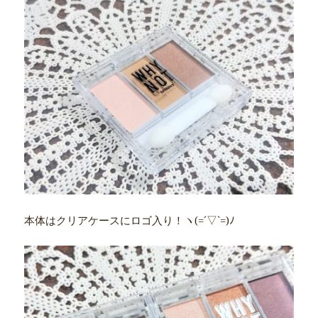
本体はクリアケースにロゴ入り！ヽ(=´▽`=)ﾉ