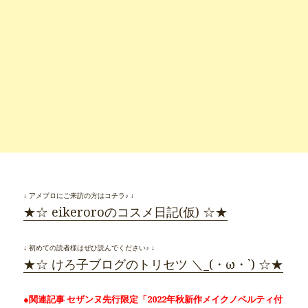
↓ アメブロにご来訪の方はコチラ♪ ↓
★☆ eikeroroのコスメ日記(仮) ☆★
↓ 初めての読者様はぜひ読んでください♪ ↓
★☆ けろ子ブログのトリセツ ＼_(・ω・`) ☆★
●関連記事 セザンヌ先行限定「2022年秋新作メイクノベルティ付