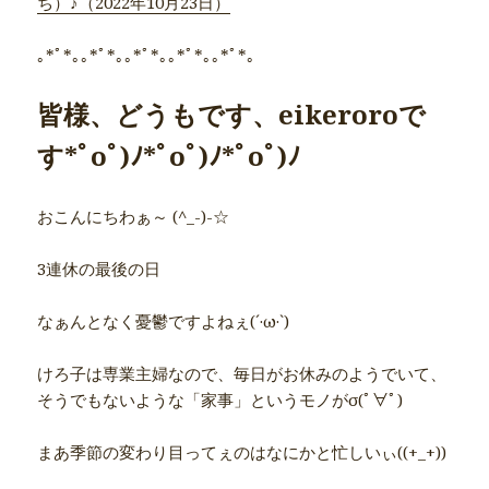
ち）♪（2022年10月23日）
｡*ﾟ*｡｡*ﾟ*｡｡*ﾟ*｡｡*ﾟ*｡｡*ﾟ*｡
皆様、どうもです、eikeroroで
す*ﾟoﾟ)ﾉ*ﾟoﾟ)ﾉ*ﾟoﾟ)ﾉ
おこんにちわぁ～ (^_-)-☆
3連休の最後の日
なぁんとなく憂鬱ですよねぇ(´·ω·`)
けろ子は専業主婦なので、毎日がお休みのようでいて、
そうでもないような「家事」というモノがσ(ﾟ∀ﾟ)
まあ季節の変わり目ってぇのはなにかと忙しいぃ((+_+))