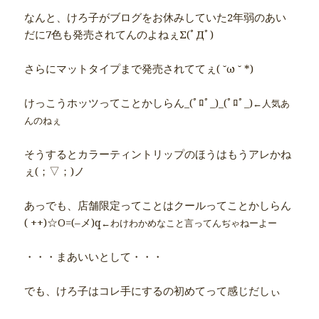
なんと、けろ子がブログをお休みしていた2年弱のあい
だに7色も発売されてんのよねぇΣ(ﾟДﾟ)
さらにマットタイプまで発売されててぇ( ˘ω ˘ *)
けっこうホッツってことかしらん_(ﾟﾛﾟ_)_(ﾟﾛﾟ_)
←人気あ
んのねぇ
そうするとカラーティントリップのほうはもうアレかね
ぇ(；▽；)ノ
あっでも、店舗限定ってことはクールってことかしらん
( ++)☆O=(–メ)q
←わけわかめなこと言ってんぢゃねーよー
・・・まあいいとして・・・
でも、けろ子はコレ手にするの初めてって感じだしぃ