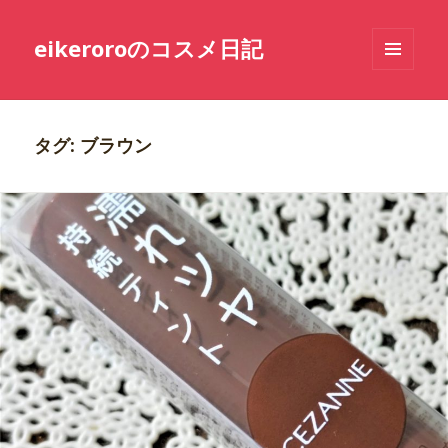
eikeroroのコスメ日記
メニュ
ーとウ
ィジェ
ット
タグ: ブラウン