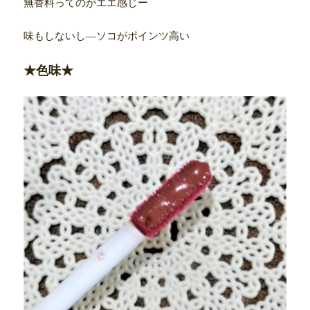
無香料ってのがエエ感じー
味もしないし―ソコがポインツ高い
★色味★