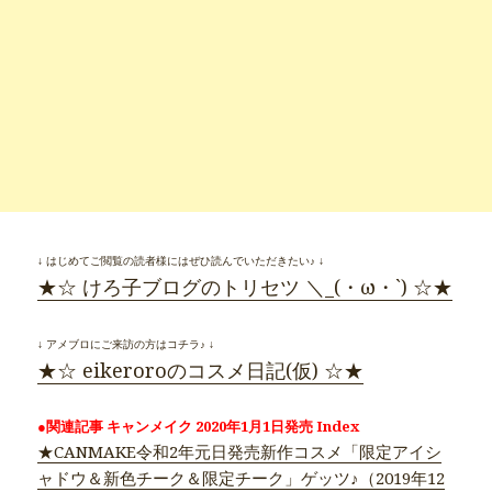
↓ はじめてご閲覧の読者様にはぜひ読んでいただきたい♪ ↓
★☆ けろ子ブログのトリセツ ＼_(・ω・`) ☆★
↓ アメブロにご来訪の方はコチラ♪ ↓
★☆ eikeroroのコスメ日記(仮) ☆★
●関連記事 キャンメイク 2020年1月1日発売 Index
★CANMAKE令和2年元日発売新作コスメ「限定アイシ
ャドウ＆新色チーク＆限定チーク」ゲッツ♪（2019年12