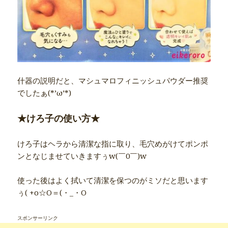
什器の説明だと、マシュマロフィニッシュパウダー推奨
でしたぁ(*’ω’*)
★けろ子の使い方★
けろ子はヘラから清潔な指に取り、毛穴めがけてポンポ
ンとなじませていきますぅw(￣0￣)w
使った後はよく拭いて清潔を保つのがミソだと思います
ぅ( +o☆O＝(・_・O
スポンサーリンク