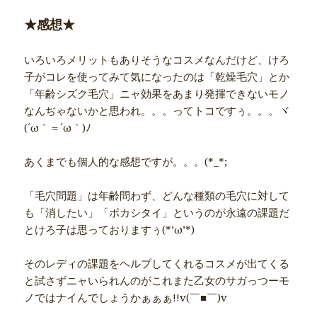
★感想★
いろいろメリットもありそうなコスメなんだけど、けろ
子がコレを使ってみて気になったのは「乾燥毛穴」とか
「年齢シズク毛穴」ニャ効果をあまり発揮できないモノ
なんぢゃないかと思われ。。。ってトコですぅ。。。ヾ
(´ω｀＝´ω｀)ﾉ
あくまでも個人的な感想ですが。。。(*_*;
「毛穴問題」は年齢問わず、どんな種類の毛穴に対して
も「消したい」「ボカシタイ」というのが永遠の課題だ
とけろ子は思っておりますぅ(*’ω’*)
そのレディの課題をヘルプしてくれるコスメが出てくる
と試さずニャいられんのがこれまた乙女のサガっつーモ
ノではナイんでしょうかぁぁぁ!!v(￣■￣)v