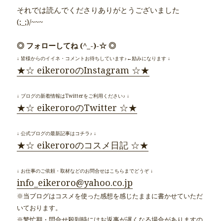
それでは読んでくださりありがとうございました
(;_;)/~~~
◎ フォローしてね (^_-)-☆ ◎
↓ 皆様からのイイネ・コメントお待ちしています♪←励みになります ↓
★☆ eikeroroのInstagram ☆★
↓ ブログの新着情報はTwitterをご利用ください♪ ↓
★☆ eikeroroのTwitter ☆★
↓ 公式ブログの最新記事はコチラ♪ ↓
★☆ eikeroroのコスメ日記 ☆★
↓ お仕事のご依頼・取材などのお問合せはこちらまでどうぞ ↓
info_eikeroro@yahoo.co.jp
※当ブログはコスメを使った感想を感じたままに書かせていただ
いております。
※繁忙期・問合せ殺到時にはお返事が遅くなる場合がありますの