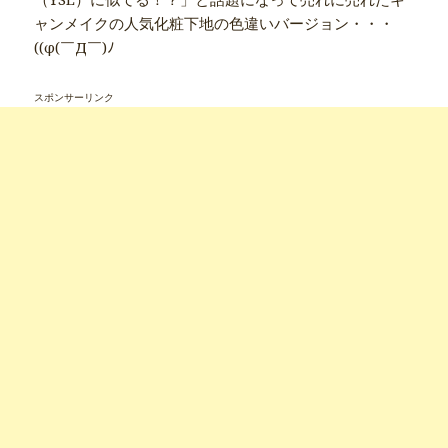
ャンメイクの人気化粧下地の色違いバージョン・・・
((φ(￣Д￣)ﾉ
スポンサーリンク