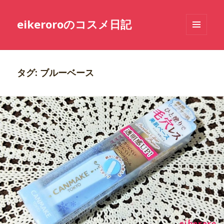
eikeroroのコスメ日記
メニュ
ーとウ
ィジェ
ット
タグ: ブルーベース