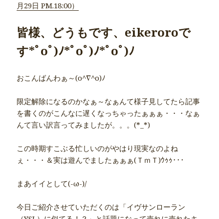
月29日 PM.18:00）
皆様、どうもです、eikeroroで
す*ﾟoﾟ)ﾉ*ﾟoﾟ)ﾉ*ﾟoﾟ)ﾉ
おこんばんわぁ～(o^∇^o)ﾉ
限定解除になるのかなぁ～なぁんて様子見してたら記事
を書くのがこんなに遅くなっちゃったぁぁぁ・・・なぁ
んて言い訳言ってみましたが。。。(*_*)
この時期すこぶる忙しいのがやはり現実なのよね
ぇ・・・＆実は遊んでましたぁぁぁ(ＴｍＴ)ｳｩｩ･･･
まあイイとして(-ω-)/
今日ご紹介させていただくのは「イヴサンローラン
（YSL）に似てる！？」と話題になって売れに売れたキ