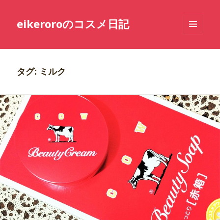
eikeroroのコスメ日記
メニュ
ーとウ
ィジェ
ット
タグ: ミルク