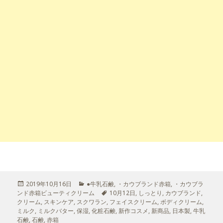
投
2019年10月16日
カ
●牛乳石鹸
,
・カウブランド赤箱
,
・カウブラ
ンド赤箱ビューティクリーム
稿
テ
タ
10月12日
,
しっとり
,
カウブランド
,
クリーム
日:
,
スキンケア
,
スクワラン
ゴ
,
グ
フェイスクリーム
,
ボディクリーム
,
ミルク
,
ミルクバター
,
保湿
リ
,
化粧石鹸
,
新作コスメ
,
新商品
,
日本製
,
牛乳
石鹸
,
石鹸
,
赤箱
ー