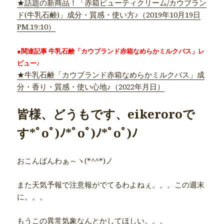
★話題の新商品！「赤箱ビューティクリーム/カウブラン
ド(牛乳石鹸)」成分・質感・使い方♪（2019年10月19日
PM.19:10）
●関連記事 牛乳石鹸「カウブランド赤箱なめらかミルクバス」レ
ビュー♪
★牛乳石鹸「カウブランド赤箱なめらかミルクバス」成
分・香り・質感・使い心地♪（2022年月日）
皆様、どうもです、eikeroroで
す*ﾟoﾟ)ﾉ*ﾟoﾟ)ﾉ*ﾟoﾟ)ﾉ
おこんばんわぁ～ヽ(*^^*)ノ
また天気予報で注意報がでてるわよねぇ。。。この週末
に。。。
もうこの異常気象なんとかしてほしい。。。