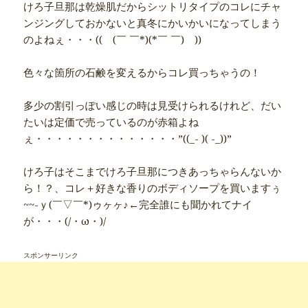
けろ子旦那は乾燥肌だからシットリタイプのコレにチャ
ンジングしておかないと真冬にかいかいになってしまう
のよねぇ・・・(( (￣ ￣*)(*￣ ￣) ))
色々な箇所の石鹸を変えるからコレ買っちゃうの！
多少の割引っぽい感じの時は見受けられるけれど、だい
たいは定価で売っているのが赤箱よね
ぇ・・・・・・・・・・・・・・”((_- )( -_))”
けろ子はそこまでけろ子旦那につきあっちゃらんないか
ら！？、コレ＋好きな香りのボディソープを買いますぅ
~~-ｙ(￣▽￣*)ゥヶヶ♪←完全誰にも聞かれてナイ
が・・・(/・ω・)/
スポンサーリンク