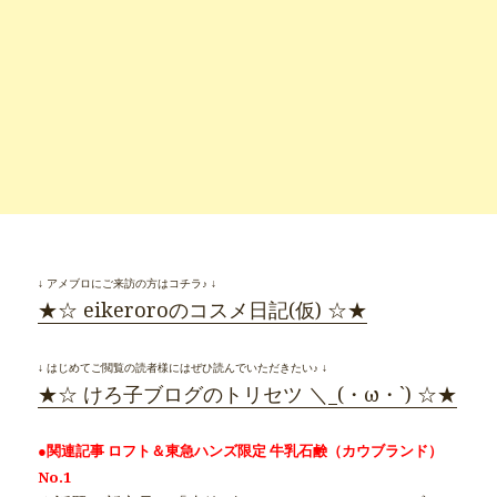
↓ アメブロにご来訪の方はコチラ♪ ↓
★☆ eikeroroのコスメ日記(仮) ☆★
↓ はじめてご閲覧の読者様にはぜひ読んでいただきたい♪ ↓
★☆ けろ子ブログのトリセツ ＼_(・ω・`) ☆★
●関連記事 ロフト＆東急ハンズ限定 牛乳石鹸（カウブランド）
No.1