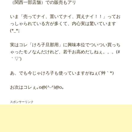
（関西一部店舗）での販売もアリ
いま「売ってナイ、置いてナイ、買えナイ！！」ってお
っしゃられている方が多くて、内心実は驚いています
(*_*;
実はコレ「けろ子旦那用」に興味本位でついつい買っち
ゃったモノなんだけれど、若干お高めだしねぇ。。。(#
｀▽´)
あ、でも今じゃけろ子も使っていますがねぇ(´艸｀*)
お次はコレぇ｡o@(^-^)@o｡
スポンサーリンク