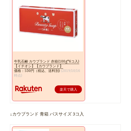
牛乳石鹸 カウブランド 赤箱(100g*6コ入)
【イチオシ】【カウブランド】
価格：530円（税込、送料別)
(2019/10/16
時点)
楽天で購入
↓カウブランド 青箱 バスサイズ 3コ入