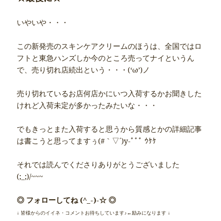
いやいや・・・
この新発売のスキンケアクリームのほうは、全国ではロ
フトと東急ハンズしか今のところ売ってナイというん
で、売り切れ店続出という・・・(‘ω’)ノ
売り切れているお店何店かにいつ入荷するかお聞きした
けれど入荷未定が多かったみたいな・・・
でもきっとまた入荷すると思うから質感とかの詳細記事
は書こうと思ってますぅ(#｀▽´)y-ﾟﾟﾟ ｳｹｹ
それでは読んでくださりありがとうございました
(;_;)/~~~
◎ フォローしてね (^_-)-☆ ◎
↓ 皆様からのイイネ・コメントお待ちしています♪←励みになります ↓