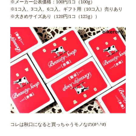
※メーカー公表価格：100円/1コ（100g）
※1コ入、3コ入、6コ入、ギフト用（10コ入）売りあり
※大きめサイズあり（120円/1コ（125g））
コレは秋口になると買っちゃうモノなの(#^.^#)