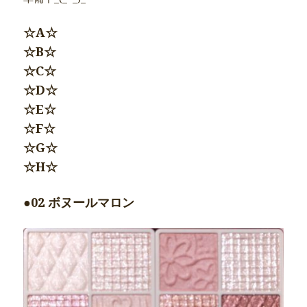
☆A☆
☆B☆
☆C☆
☆D☆
☆E☆
☆F☆
☆G☆
☆H☆
●02 ボヌールマロン