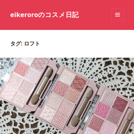
eikeroroのコスメ日記
メニュ
ーとウ
ィジェ
ット
タグ: ロフト