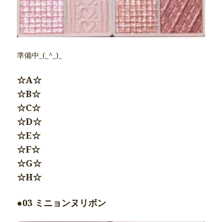
準備中_(_^_)_
☆A☆
☆B☆
☆C☆
☆D☆
☆E☆
☆F☆
☆G☆
☆H☆
●03 ミニョンヌリボン