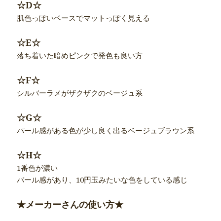
☆D☆
肌色っぽいベースでマットっぽく見える
☆E☆
落ち着いた暗めピンクで発色も良い方
☆F☆
シルバーラメがザクザクのベージュ系
☆G☆
パール感がある色が少し良く出るベージュブラウン系
☆H☆
1番色が濃い
パール感があり、10円玉みたいな色をしている感じ
★メーカーさんの使い方★