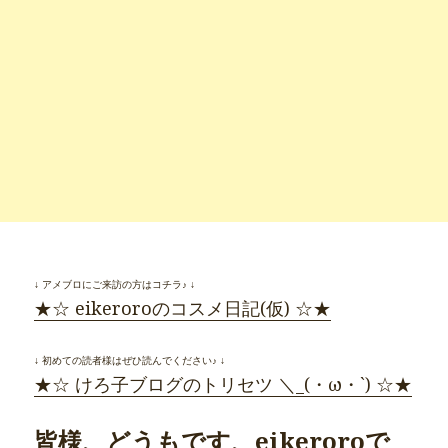
↓ アメブロにご来訪の方はコチラ♪ ↓
★☆ eikeroroのコスメ日記(仮) ☆★
↓ 初めての読者様はぜひ読んでください♪ ↓
★☆ けろ子ブログのトリセツ ＼_(・ω・`) ☆★
皆様、どうもです、eikeroroで