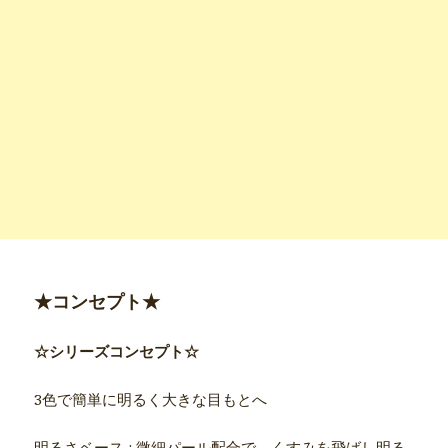
★コンセプト★
☆シリーズコンセプト☆
3色で簡単に明るく大きな目もとへ
明るさベース : 微細パール配合で、くすみを飛ばし明る