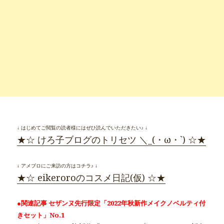
↓ はじめてご閲覧の読者様にはぜひ読んでいただきたい♪ ↓
★☆ けろ子ブログのトリセツ ＼_(・ω・`) ☆★
↓ アメブロにご来訪の方はコチラ♪ ↓
★☆ eikeroroのコスメ日記(仮) ☆★
●関連記事 セザンヌ先行限定「2022年秋新作メイクノベルティ付
きセット」No.1