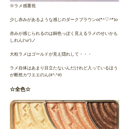
※ラメ感重視
少し赤みがあるような感じのダークブラウンo(*^▽^*)o
赤みが感じられるのは銅色っぽく見えるラメのせいかも
しれん(‘ω’)ノ
大粒ラメはゴールドが見え隠れして・・・
ラメ自体はあまり目立たないんだけれど入っているほう
が断然カワエエのん(#^.^#)
☆全色☆