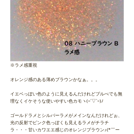
※ラメ感重視
オレンジ感のある薄めブラウンかなぁ。。。
イエベっぽい色のように見えるんだけれどブルべでも無
理なくイケそうな使いやすい色カモヽ(=´▽`=)ﾉ
ゴールドラメとシルバーラメがメインなんだけれどぉ、
光の反射でピンク色っぽくも見えるラメがチラチ
ラ・・・甘いカワエエ感じのオレンジブラウン♪(*￣ー