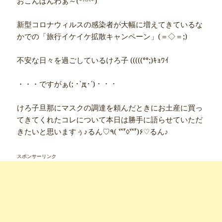
おこんばんわぁ～(*^^*)
新型コロナウィルスの感染者が大幅に増えてきているな
かでの「旅行イケイケ拡散キャンペーン」(＝◇＝;)
不安な日々を過ごしているけろ子 (((((°°;)ｷｮﾜｲ
・・・ですがぁ(; ･`д･´)・・・
けろ子旦那にマスクの調達を頼んだときにお土産に買っ
てきてくれたコレについて本日は勝手に語らせていただ
きたいと思いますぅ♪るん♡٩( ⺤◊⺤)۶♡るん♪
スポンサーリンク