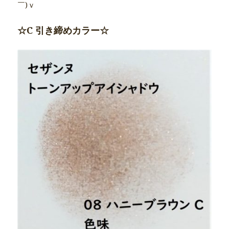
￣)ｖ
☆C 引き締めカラー☆