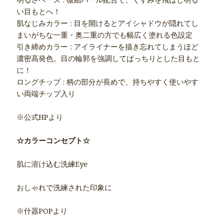
い目もとへ！
肌なじみカラー : 目を開けるとアイシャドウが隠れてし
まいがちな一重・奥二重の方でも幅広く塗れる色設定
引き締めカラー : アイライナーを描き忘れてしまうほど
濃密高発色。目の輪郭を強調してぱっちりとした目もと
に！
ロングチップ : 柄の部分が長めで、持ちやすく使いやす
い両端チップ入り
※公式HPより
☆カラーコンセプト☆
肌に溶け込む洗練Eye
おしゃれで洗練された印象に
※什器POPより