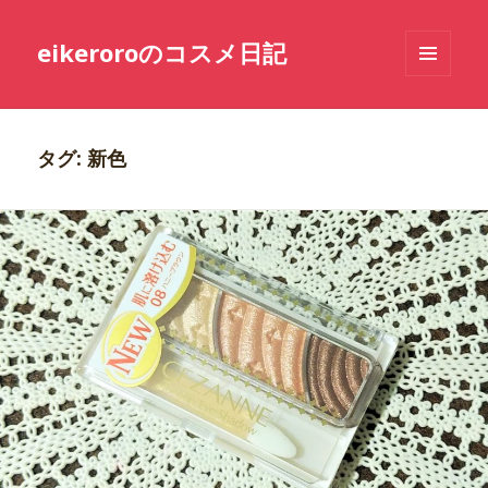
eikeroroのコスメ日記
メニュ
ーとウ
ィジェ
ット
タグ: 新色