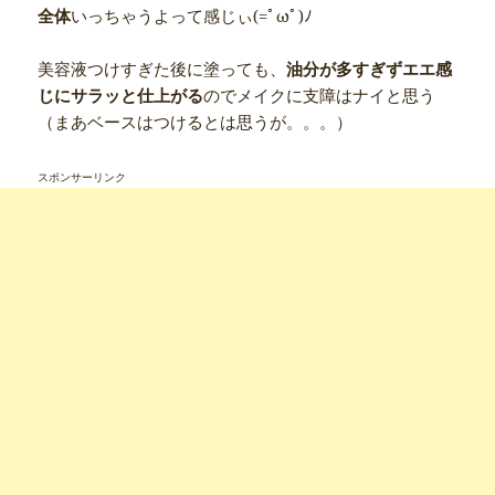
全体
いっちゃうよって感じぃ(=ﾟωﾟ)ﾉ
美容液つけすぎた後に塗っても、
油分が多すぎずエエ感
じにサラッと仕上がる
のでメイクに支障はナイと思う
（まあベースはつけるとは思うが。。。）
スポンサーリンク