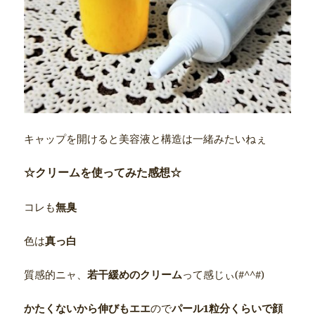
キャップを開けると美容液と構造は一緒みたいねぇ
☆クリームを使ってみた感想☆
コレも
無臭
色は
真っ白
質感的ニャ、
若干緩めのクリーム
って感じぃ(#^^#)
かたくないから伸びもエエ
ので
パール1粒分くらいで顔