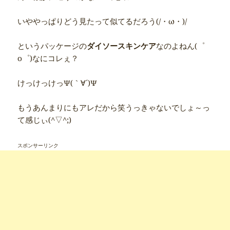
いややっぱりどう見たって似てるだろう(/・ω・)/
というパッケージの
ダイソースキンケア
なのよねん(゜
o゜)なにコレぇ？
けっけっけっΨ(｀∀´)Ψ
もうあんまりにもアレだから笑うっきゃないでしょ～っ
て感じぃ(^▽^;)
スポンサーリンク