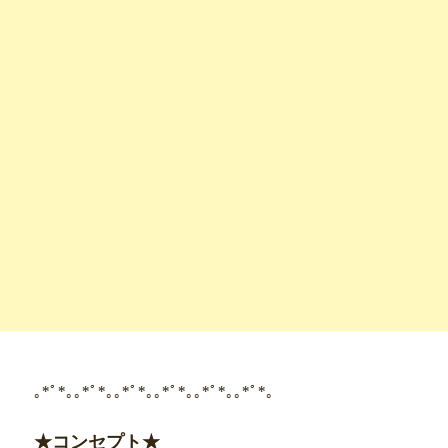
｡*ﾟ*｡｡*ﾟ*｡｡*ﾟ*｡｡*ﾟ*｡｡*ﾟ*｡｡*ﾟ*｡
★コンセプト★