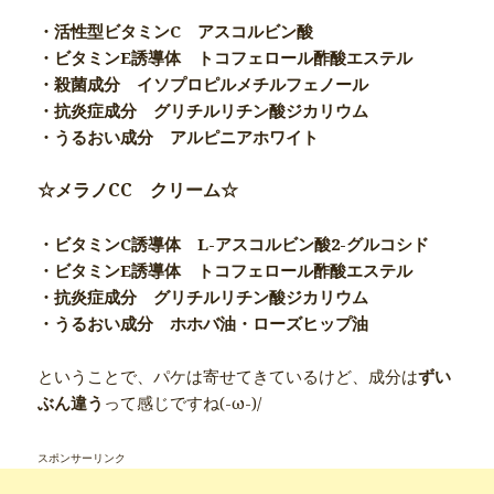
・活性型ビタミンC アスコルビン酸
・ビタミンE誘導体 トコフェロール酢酸エステル
・殺菌成分 イソプロピルメチルフェノール
・抗炎症成分 グリチルリチン酸ジカリウム
・うるおい成分 アルピニアホワイト
☆メラノCC クリーム☆
・ビタミンC誘導体 L-アスコルビン酸2-グルコシド
・ビタミンE誘導体 トコフェロール酢酸エステル
・抗炎症成分 グリチルリチン酸ジカリウム
・うるおい成分 ホホバ油・ローズヒップ油
ということで、パケは寄せてきているけど、成分は
ずい
ぶん違う
って感じですね(-ω-)/
スポンサーリンク