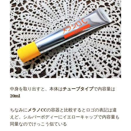
中身を取り出すと、本体は
チューブタイプ
で内容量は
20ml
ちなみに
メラノCC
の容器と比較するとロゴの表記は違
えど、シルバーボディーにイエローキャップで内容量も
同量なのでけっこう似ている