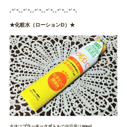
｡*ﾟ*｡｡*ﾟ*｡｡*ﾟ*｡｡*ﾟ*｡｡*ﾟ*｡｡*ﾟ*｡
★化粧水（ローションD）★
本体は
プラッチックボトル
で内容量は
80ml