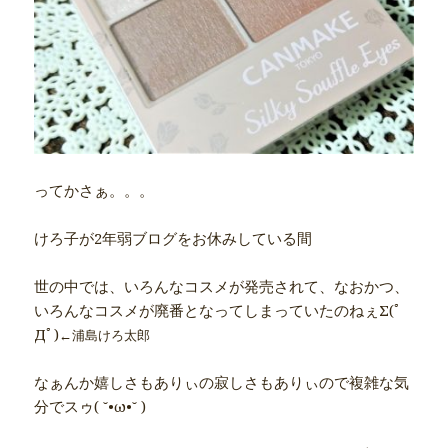
ってかさぁ。。。
けろ子が2年弱ブログをお休みしている間
世の中では、いろんなコスメが発売されて、なおかつ、
いろんなコスメが廃番となってしまっていたのねぇΣ(ﾟ
Дﾟ)
←浦島けろ太郎
なぁんか嬉しさもありぃの寂しさもありぃので複雑な気
分でスゥ( ˘•ω•˘ )