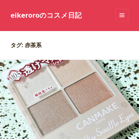
eikeroroのコスメ日記
メニュ
ーとウ
ィジェ
ット
タグ: 赤茶系