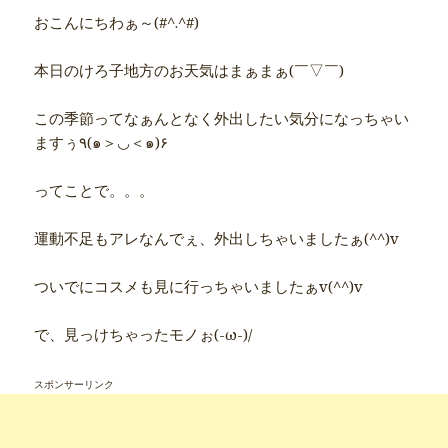
おこんにちわぁ～(#^.^#)
本日のけろ子地方のお天気はまぁまぁ(￣▽￣)
この季節ってなぁんとなく外出したい気分になっちゃい
ますぅ٩(๑＞◡＜๑)۶
ってことで。。。
運動不足もアレなんでぇ、外出しちゃいましたぁ(^^)v
ついでにコスメも見に行っちゃいましたぁv(^^)v
で、見っけちゃったモノぉ(-ω-)/
スポンサーリンク