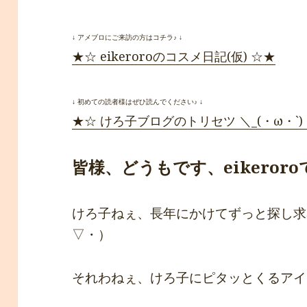
↓ アメブロにご来訪の方はコチラ♪ ↓
★☆ eikeroroのコスメ日記(仮) ☆★
↓ 初めての読者様はぜひ読んでください♪ ↓
★☆ けろ子ブログのトリセツ ＼_(・ω・`)
皆様、どうもです、eikeroroです*ﾟ
けろ子ねぇ、長年にかけてずっと探し求
▽・）
それわねぇ、けろ子にピタッとくるアイブロ