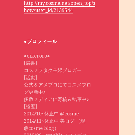
http://my.cosme.net/open_top/s
how/user_id/2139544
●プロフィール
●eikeroro●
[肩書]
コスメヲタク主婦ブロガー
[活動]
公式＆アメブロにてコスメブロ
グ更新中♪
多数メディアに寄稿＆執筆中♪
[経歴]
2014/10~休止中 @cosme
2014/11~休止中 美ログ （現
@cosme blog）