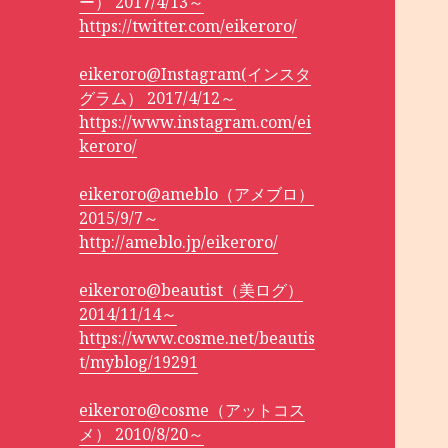
ー） 2017/4/13～
https://twitter.com/eikeroro/
eikeroro@Instagram(インスタ
グラム） 2017/4/12～
https://www.instagram.com/ei
keroro/
eikeroro@ameblo（アメブロ）
2015/9/7～
http://ameblo.jp/eikeroro/
eikeroro@beautist（美ログ）
2014/11/14～
https://www.cosme.net/beautis
t/myblog/19291
eikeroro@cosme（アットコス
メ） 2010/8/20～