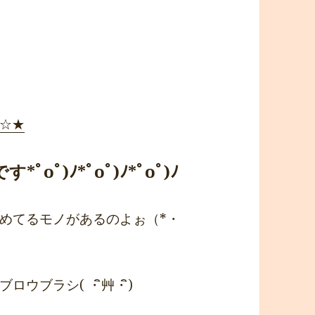
 ☆★
oﾟ)ﾉ*ﾟoﾟ)ﾉ*ﾟoﾟ)ﾉ
めてるモノがあるのよぉ（*・
ウブラシ( ・ิ艸・ิ)