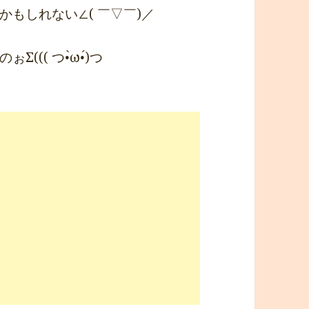
もしれない∠( ￣▽￣)／
(( つ•̀ω•́)つ