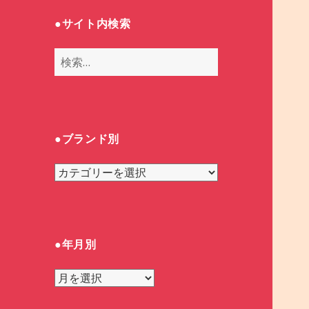
●サイト内検索
検
索
:
●ブランド別
●
ブ
ラ
ン
ド
●年月別
別
●
年