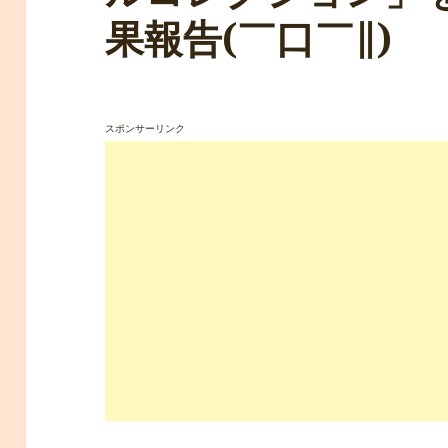
果報告(￣口￣∥)
スポンサーリンク