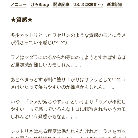
メニュー
けろShop
関連記事
UR.5(2020春～)
新着記事
★質感★
多少ネットリとしたワセリンのような質感のモノにラメ
が混ざっている感じ(*^-^*)
ラメはマダラにのるから均等にのせようとすればするほ
ど量加減が難しいカモしれん。。。
あとベタっとする割に塗り上がりはサラッとしていてラ
メはいたって落ちやすいのが難点かもしれん。。。
いや、「ラメが落ちやすい」というより「ラメが移動し
やすい」って感じでいろんなトコに転写されちゃうカモ
しれんという疑惑かもなぁ。。。
シットリさはある程度は保たれんだけれど、ラメをガッ