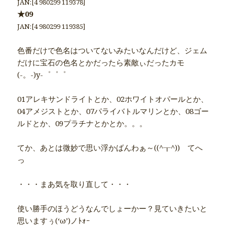
JAN:[4 980299 119378]
★09
JAN:[4 980299 119385]
色番だけで色名はついてないみたいなんだけど、ジェム
だけに宝石の色名とかだったら素敵ぃだったカモ
(-。-)y-゜゜゜
01アレキサンドライトとか、02ホワイトオパールとか、
04アメジストとか、07パライバトルマリンとか、08ゴー
ルドとか、09プラチナとかとか。。。
てか、あとは微妙で思い浮かばんわぁ～((^┰^))ゞてへ
っ
・・・まあ気を取り直して・・・
使い勝手のほうどうなんでしょーかー？見ていきたいと
思いますぅ(‘ω’)ノﾄｫｰ