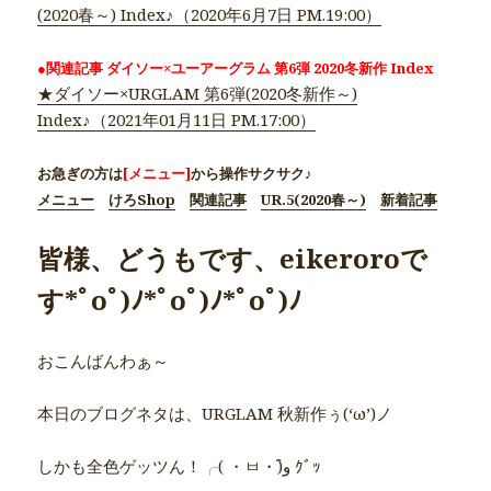
(2020春～) Index♪（2020年6月7日 PM.19:00）
●関連記事 ダイソー×ユーアーグラム 第6弾 2020冬新作 Index
★ダイソー×URGLAM 第6弾(2020冬新作～)
Index♪（2021年01月11日 PM.17:00）
お急ぎの方は
[メニュー]
から操作サクサク♪
メニュー
けろShop
関連記事
UR.5(2020春～)
新着記事
皆様、どうもです、eikeroroで
す*ﾟoﾟ)ﾉ*ﾟoﾟ)ﾉ*ﾟoﾟ)ﾉ
おこんばんわぁ～
本日のブログネタは、URGLAM 秋新作ぅ(‘ω’)ノ
しかも全色ゲッツん！╭( ・ㅂ・)و̑ ｸﾞｯ