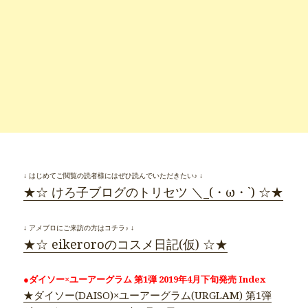
↓ はじめてご閲覧の読者様にはぜひ読んでいただきたい♪ ↓
★☆ けろ子ブログのトリセツ ＼_(・ω・`) ☆★
↓ アメブロにご来訪の方はコチラ♪ ↓
★☆ eikeroroのコスメ日記(仮) ☆★
●ダイソー×ユーアーグラム 第1弾 2019年4月下旬発売 Index
★ダイソー(DAISO)×ユーアーグラム(URGLAM) 第1弾