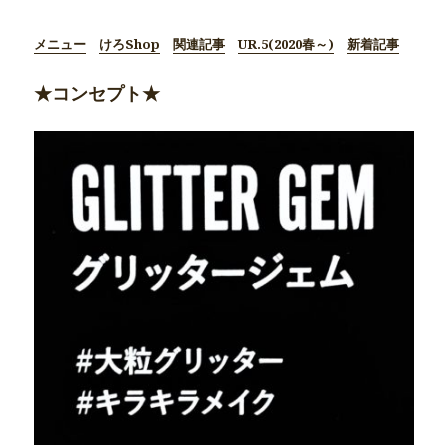
メニュー
けろShop
関連記事
UR.5(2020春～)
新着記事
★コンセプト★