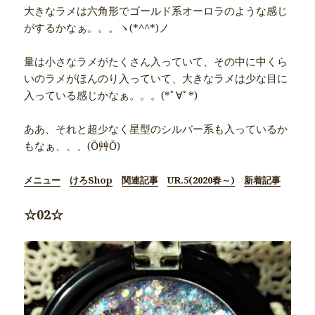
大きなラメは六角形でゴールド系オーロラのような感じ
がするかなぁ。。。ヽ(*^^*)ノ
量は小さなラメがたくさん入っていて、その中に中くら
いのラメがほんのり入っていて、大きなラメは少な目に
入っている感じかなぁ。。。(*ﾟ∀ﾟ*)
ああ、それと超少なく星型のシルバー系も入っているか
もなぁ、、、(Ŏ艸Ŏ)
メニュー
けろShop
関連記事
UR.5(2020春～)
新着記事
☆02☆