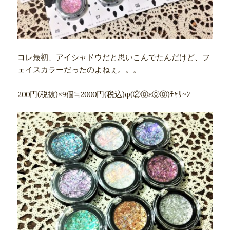
コレ最初、アイシャドウだと思いこんでたんだけど、フ
ェイスカラーだったのよねぇ。。。
200円(税抜)×9個≒2000円(税込)φ(②⓪ε⓪⓪)ﾁｬﾘ~ﾝ