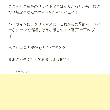
ここんとこ新色のリライト記事ばかりだったから、ひさ
びさ新記事なんですぅ（V＾－°）イェイ！
ハロウィンに、クリスマスに、これからの季節パーリィ
ーなシーンで活躍しそうな感じのモノ達(￣ー￣)v ブ
イ！
ってかコロナ禍かぁ(*ノ_<*)ｻﾞﾝﾈﾝ
まあさっそく行ってみましょう!(^^)!
スポンサーリンク