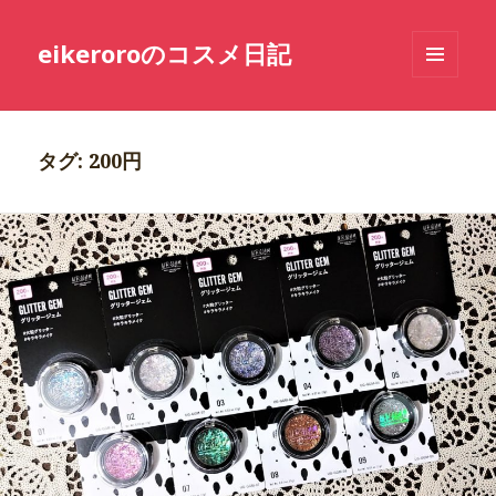
eikeroroのコスメ日記
メニュ
ーとウ
ィジェ
ット
タグ: 200円