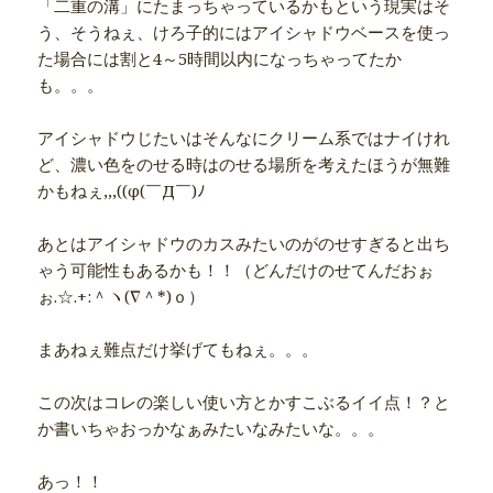
「二重の溝」にたまっちゃっているかもという現実はそ
う、そうねぇ、けろ子的にはアイシャドウベースを使っ
た場合には割と4～5時間以内になっちゃってたか
も。。。
アイシャドウじたいはそんなにクリーム系ではナイけれ
ど、濃い色をのせる時はのせる場所を考えたほうが無難
かもねぇ,,,((φ(￣Д￣)ﾉ
あとはアイシャドウのカスみたいのがのせすぎると出ち
ゃう可能性もあるかも！！（どんだけのせてんだおぉ
ぉ.☆.+:＾ヽ(∇＾*)ｏ）
まあねぇ難点だけ挙げてもねぇ。。。
この次はコレの楽しい使い方とかすこぶるイイ点！？と
か書いちゃおっかなぁみたいなみたいな。。。
あっ！！