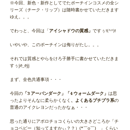
※今回、新色・新作としてでたポーチインコスメの全シ
リーズ（チーク・リップ）は随時書かせていただきます
ゆえ。。。
でわっと、今回は「
アイシャドウの質感」
ですぅ!(^^)!
いやいや、このポーチインは侮りがたし。。。
それでは質感とやらをけろ子勝手に書かせていただきま
すぅjё_ёjj
まず、全色共通事項・・・
今回の
「3 アーバンダーク」「4 ウォームダーク」
は思
ったよりそんなに柔らかくなく
、よくあるプチプラ系
の
普通のアイクレヨンだったかなぁ・・・
思った通りにアポロチョコくらいの大きさどころか「チ
ョコベビー（知ってますかぃ？？）(*￣o￣)ゝ」くらい