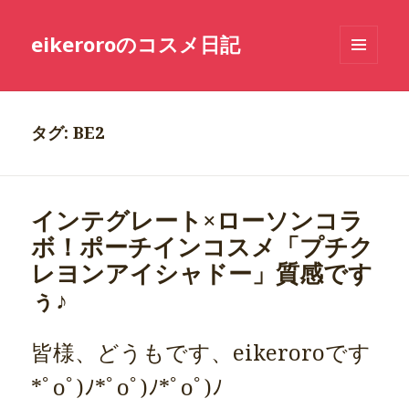
eikeroroのコスメ日記
メニュ
ーとウ
ィジェ
ット
タグ: BE2
インテグレート×ローソンコラ
ボ！ポーチインコスメ「プチク
レヨンアイシャドー」質感です
ぅ♪
皆様、どうもです、eikeroroです
*ﾟoﾟ)ﾉ*ﾟoﾟ)ﾉ*ﾟoﾟ)ﾉ