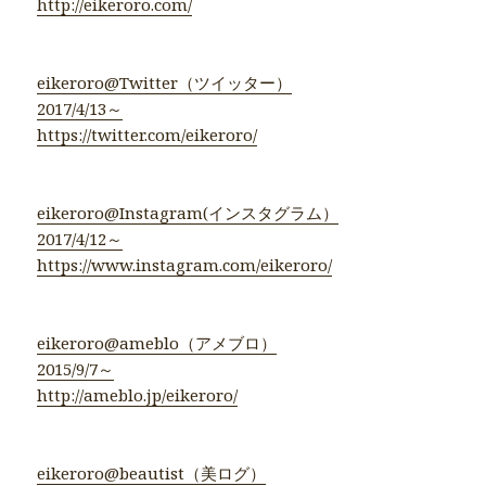
http://eikeroro.com/
eikeroro@Twitter（ツイッター）
2017/4/13～
https://twitter.com/eikeroro/
eikeroro@Instagram(インスタグラム）
2017/4/12～
https://www.instagram.com/eikeroro/
eikeroro@ameblo（アメブロ）
2015/9/7～
http://ameblo.jp/eikeroro/
eikeroro@beautist（美ログ）