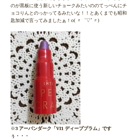
のが黒板に使う新しいチョークみたいののてっぺんにチ
ョコりんとのっかってるみたいな！！とあくまでも昭和
匙加減で言ってみましたぁ！o( 〃゜▽ﾟ〃)ゝ
※
3 アーバンダーク「VI1 ディーププラム」です
ぅ・・・