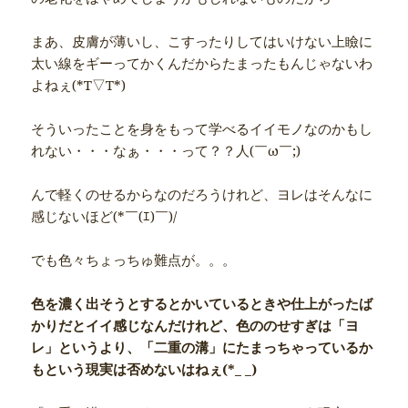
まあ、皮膚が薄いし、こすったりしてはいけない上瞼に
太い線をギーってかくんだからたまったもんじゃないわ
よねぇ(*T▽T*)
そういったことを身をもって学べるイイモノなのかもし
れない・・・なぁ・・・って？？人(￣ω￣;)
んで軽くのせるからなのだろうけれど、ヨレはそんなに
感じないほど(*￣(ｴ)￣)/
でも色々ちょっちゅ難点が。。。
色を濃く出そうとするとかいているときや仕上がったば
かりだとイイ感じなんだけれど、色ののせすぎは「ヨ
レ」というより、「二重の溝」にたまっちゃっているか
もという現実は否めないはねぇ(*_ _)