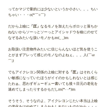
ってかマジで量的には少ないというか小さい。。。ちい
ちゃい・・・o(*￣○￣)ゝ
だから上瞼に
「圧」
なるモノを加えたらポロッと落ちか
ねないからソーっとソーっとアイシャドウを瞼にのせて
なぞるみたいな扱いモノかもm(_ _)m
お取扱い注意物件みたいに信じらんないほど気を使うこ
とがまずアレって感じのモノなのよねぇ。。。人(￣ω
￣;)
でもアイクレヨン関係の上瞼に対する
「圧」
はそれくら
い敏感になっていたほうがイイのかもしれないとは感じ
たわぁ、思わずギューギュー書いても後々目元の老化を
速めてしまったりするかもだしm(*- -*)m
そうそう、そうなのよ、アイクレヨンじたい本当は上瞼
の老化をはやめてしまうかもしれないものだから・・・