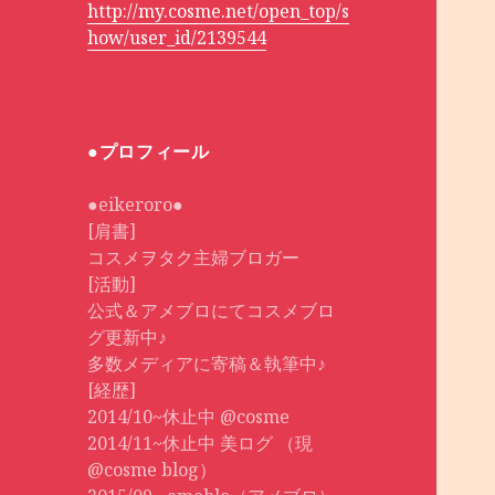
http://my.cosme.net/open_top/s
how/user_id/2139544
●プロフィール
●eikeroro●
[肩書]
コスメヲタク主婦ブロガー
[活動]
公式＆アメブロにてコスメブロ
グ更新中♪
多数メディアに寄稿＆執筆中♪
[経歴]
2014/10~休止中 @cosme
2014/11~休止中 美ログ （現
@cosme blog）