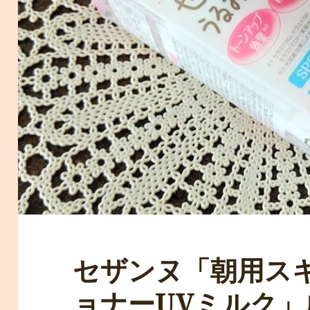
セザンヌ「朝用ス
ョナーUVミルク」