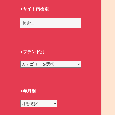
●サイト内検索
検
索
:
●ブランド別
●
ブ
ラ
ン
ド
●年月別
別
●
年