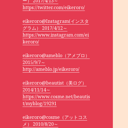
ー） 2017/4/13～
https://twitter.com/eikeroro/
eikeroro@Instagram(インスタ
グラム） 2017/4/12～
https://www.instagram.com/ei
keroro/
eikeroro@ameblo（アメブロ）
2015/9/7～
http://ameblo.jp/eikeroro/
eikeroro@beautist（美ログ）
2014/11/14～
https://www.cosme.net/beautis
t/myblog/19291
eikeroro@cosme（アットコス
メ） 2010/8/20～