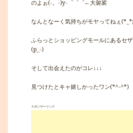
のよぉ(-。-)y-゜゜゜←大袈裟
なんとなーく気持ちがモヤってねぇ(*_*
ふらっとショッピングモールにあるセザ
(p_-)
そして出会えたのがコレ↓↓↓
見つけたとキャ嬉しかったワン(*^-^*)
スポンサーリンク