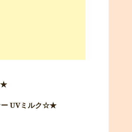
☆★
ー UVミルク☆★