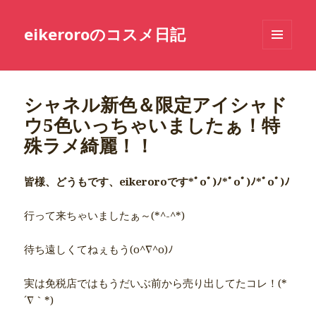
eikeroroのコスメ日記
メニュ
ーとウ
ィジェ
ット
シャネル新色＆限定アイシャド
ウ5色いっちゃいましたぁ！特
殊ラメ綺麗！！
皆様、どうもです、eikeroroです*ﾟoﾟ)ﾉ*ﾟoﾟ)ﾉ*ﾟoﾟ)ﾉ
行って来ちゃいましたぁ～(*^-^*)
待ち遠しくてねぇもう(o^∇^o)ﾉ
実は免税店ではもうだいぶ前から売り出してたコレ！(*
´∇｀*)