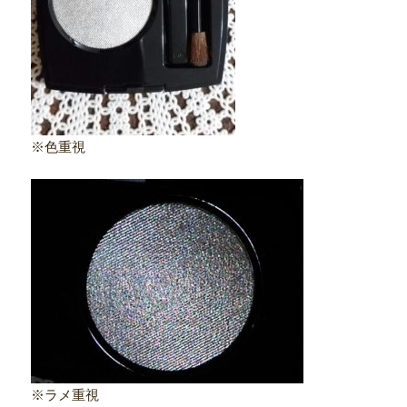
※色重視
※ラメ重視