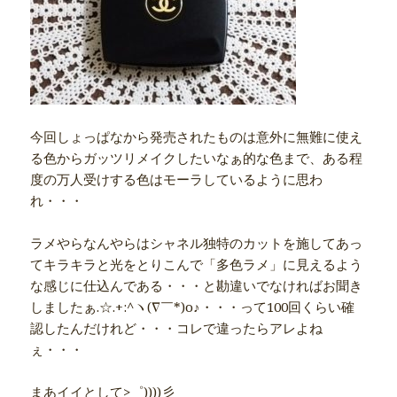
今回しょっぱなから発売されたものは意外に無難に使え
る色からガッツリメイクしたいなぁ的な色まで、ある程
度の万人受けする色はモーラしているように思わ
れ・・・
ラメやらなんやらはシャネル独特のカットを施してあっ
てキラキラと光をとりこんで「多色ラメ」に見えるよう
な感じに仕込んである・・・と勘違いでなければお聞き
しましたぁ.☆.+:^ヽ(∇￣*)o♪・・・って100回くらい確
認したんだけれど・・・コレで違ったらアレよね
ぇ・・・
まあイイとして>゜))))彡