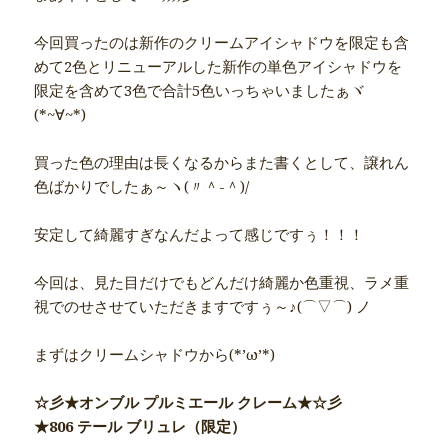
今回買ったのは新作のクリームアイシャドウを限定も含
めて2色とリニューアルした新作の単色アイシャドウを
限定を含めて3色で合計5色いっちゃいましたぁヾ
(*~∀~*)ゞ
買った色の理由は長くなるからまた書くとして、譲れん
色ばかりでしたぁ～ヽ(〃＾-＾)/
安定して綺麗すぎなんだよって感じですぅ！！！
今回は、見た目だけでもどんだけ綺麗か色重視、ラメ重
視でのせさせていただきますですぅ～♪(⌒▽⌒) ノ
まずはクリームシャドウから(*’ω’*)
☆彡★オンブル プルミエール クレーム★☆彡
★806 テール ブリュレ（限定）