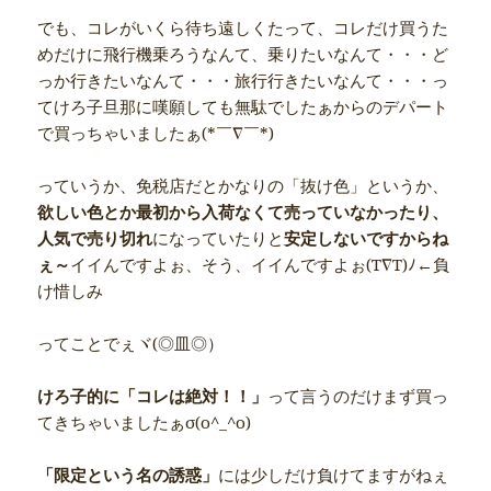
でも、コレがいくら待ち遠しくたって、コレだけ買うた
めだけに飛行機乗ろうなんて、乗りたいなんて・・・ど
っか行きたいなんて・・・旅行行きたいなんて・・・っ
てけろ子旦那に嘆願しても無駄でしたぁからのデパート
で買っちゃいましたぁ(*￣∇￣*)
っていうか、免税店だとかなりの「抜け色」というか、
欲しい色とか最初から入荷なくて売っていなかったり、
人気で売り切れ
になっていたりと
安定しないですからね
ぇ～
イイんですよぉ、そう、イイんですよぉ(T∇T)ﾉ←負
け惜しみ
ってことでぇヾ(◎皿◎）
けろ子的に「コレは絶対！！」
って言うのだけまず買っ
てきちゃいましたぁσ(o^_^o)
「限定という名の誘惑」
には少しだけ負けてますがねぇ