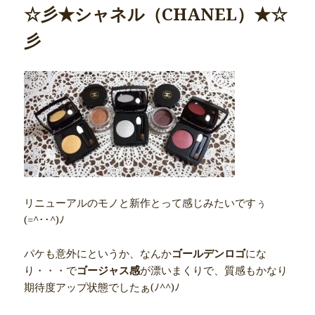
☆彡★シャネル（CHANEL）★☆
彡
リニューアルのモノと新作とって感じみたいですぅ
(=^･･^)ﾉ
パケも意外にというか、なんか
ゴールデンロゴ
にな
り・・・で
ゴージャス感
が漂いまくりで、質感もかなり
期待度アップ状態でしたぁ(ﾉ^^)ﾉ