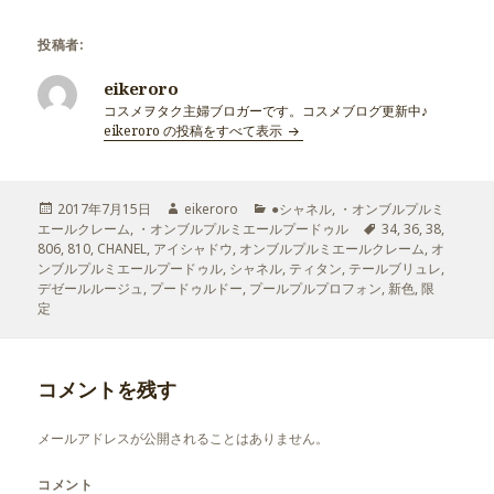
投稿者:
eikeroro
コスメヲタク主婦ブロガーです。コスメブログ更新中♪
eikeroro の投稿をすべて表示
投
2017年7月15日
作
eikeroro
カ
●シャネル
,
・オンブルプルミ
エールクレーム
稿
,
・オンブルプルミエールプードゥル
成
テ
タ
34
,
36
,
38
,
806
日:
,
810
,
CHANEL
,
アイシャドウ
者
,
オンブルプルミエールクレーム
ゴ
グ
,
オ
ンブルプルミエールプードゥル
,
シャネル
リ
,
ティタン
,
テールブリュレ
,
デゼールルージュ
,
プードゥルドー
,
プールプルプロフォン
ー
,
新色
,
限
定
コメントを残す
メールアドレスが公開されることはありません。
コメント