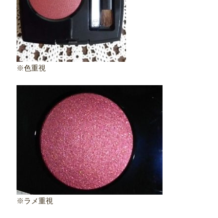
※色重視
※ラメ重視