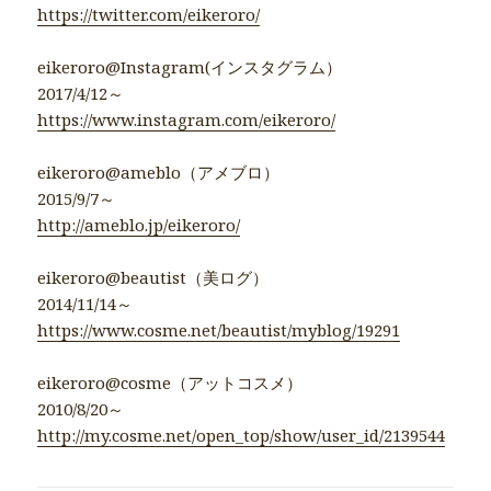
https://twitter.com/eikeroro/
eikeroro@Instagram(インスタグラム）
2017/4/12～
https://www.instagram.com/eikeroro/
eikeroro@ameblo（アメブロ）
2015/9/7～
http://ameblo.jp/eikeroro/
eikeroro@beautist（美ログ）
2014/11/14～
https://www.cosme.net/beautist/myblog/19291
eikeroro@cosme（アットコスメ）
2010/8/20～
http://my.cosme.net/open_top/show/user_id/2139544