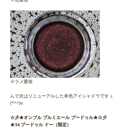
※ラメ重視
んで次はリニューアルした単色アイシャドウですぅ
(*^^)v
☆彡★オンブル プルミエール プードゥル★☆彡
★34 プードゥル ドー（限定）