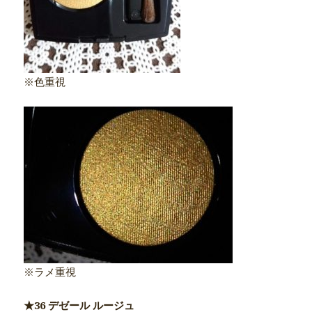
※色重視
※ラメ重視
★36 デゼール ルージュ