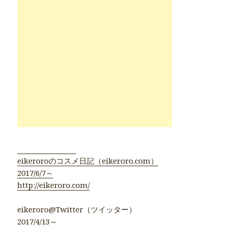
●eikeroro公式●
eikeroroのコスメ日記（eikeroro.com）
2017/6/7～
http://eikeroro.com/
eikeroro@Twitter（ツイッター）
2017/4/13～