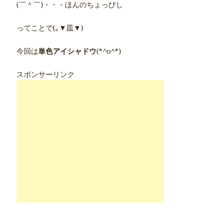
(￣＾￣)・・・ほんのちょっぴし
ってことで(｡▼皿▼)
今回は
単色アイシャドウ
(*^o^*)
スポンサーリンク