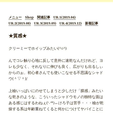
メニュー
Shop
関連記事
UR.1(2019.04)
UR.2(2019.08)
UR.3(2019.09)
UR.4(2019.12)
新着記事
★質感★
クリーミーでホイップみたい(^○^)
んでコレ触り心地に反して意外に速乾なんだけれど、ヨ
レも少なく、それなりに伸びも良く、広がりも出るしぃ
からのぉ、初心者さんでも使いこなせる不思議なシャド
ウ(＾▽＾)/
上瞼いっぱいにのせてしまうと少しだけ「膜感」みたい
な乾きのような、こういったシャドウモノの独特な面は
ある感じはするわねぇ(‘-‘*)←けろ子は苦手・・・瞼が乾
燥する系は年齢重ねてくると何かにつけてヤバイことに