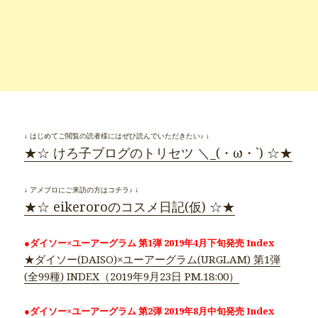
↓ はじめてご閲覧の読者様にはぜひ読んでいただきたい♪ ↓
★☆ けろ子ブログのトリセツ ＼_(・ω・`) ☆★
↓ アメブロにご来訪の方はコチラ♪ ↓
★☆ eikeroroのコスメ日記(仮) ☆★
●ダイソー×ユーアーグラム 第1弾 2019年4月下旬発売 Index
★ダイソー(DAISO)×ユーアーグラム(URGLAM) 第1弾
(全99種) INDEX（2019年9月23日 PM.18:00）
●ダイソー×ユーアーグラム 第2弾 2019年8月中旬発売 Index