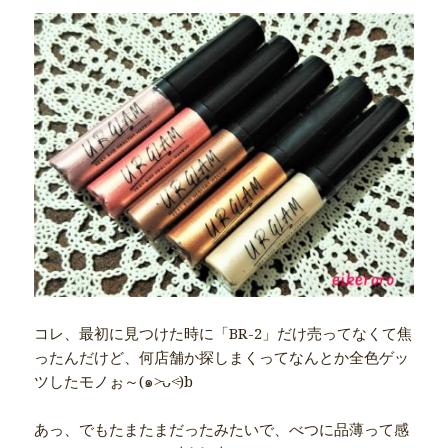
コレ、最初に見つけた時に「BR-2」だけ売ってなくて焦
ったんだけど、何店舗か探しまくってなんとか全色ゲッ
ツしたモノぉ～(๑˃̵ᴗ˂̵)b
あっ、でもたまたまだったみたいで、べつに品薄って感