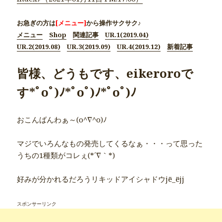
お急ぎの方は
[メニュー]
から操作サクサク♪
メニュー
Shop
関連記事
UR.1(2019.04)
UR.2(2019.08)
UR.3(2019.09)
UR.4(2019.12)
新着記事
皆様、どうもです、eikeroroで
す*ﾟoﾟ)ﾉ*ﾟoﾟ)ﾉ*ﾟoﾟ)ﾉ
おこんばんわぁ～(o^∇^o)ﾉ
マジでいろんなもの発売してくるなぁ・・・って思った
うちの1種類がコレぇ(*´∇｀*)
好みが分かれるだろうリキッドアイシャドウjё_ёjj
スポンサーリンク