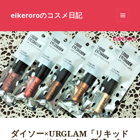
eikeroroのコスメ日記
メニュ
ーとウ
ィジェ
ット
ダイソー×URGLAM「リキッド