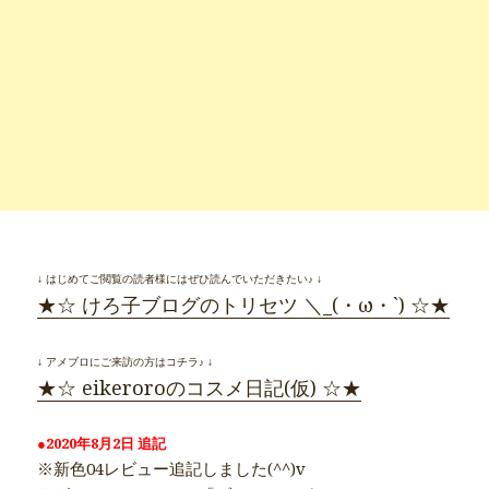
↓ はじめてご閲覧の読者様にはぜひ読んでいただきたい♪ ↓
★☆ けろ子ブログのトリセツ ＼_(・ω・`) ☆★
↓ アメブロにご来訪の方はコチラ♪ ↓
★☆ eikeroroのコスメ日記(仮) ☆★
●2020年8月2日 追記
※新色04レビュー追記しました(^^)v