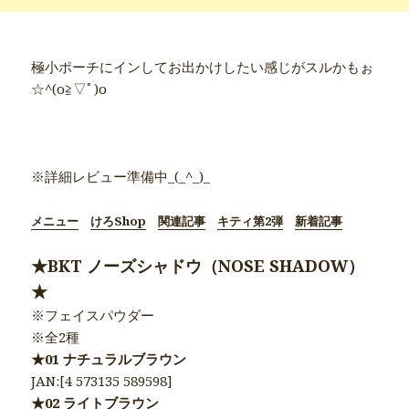
極小ポーチにインしてお出かけしたい感じがスルかもぉ
☆^(o≧▽ﾟ)o
●商品別詳細記事●
※詳細レビュー準備中_(_^_)_
メニュー
けろShop
関連記事
キティ第2弾
新着記事
★BKT ノーズシャドウ（NOSE SHADOW）
★
※フェイスパウダー
※全2種
★01 ナチュラルブラウン
JAN:[4 573135 589598]
★02 ライトブラウン