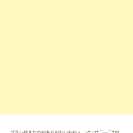
ブラシ付きなのがありがたいわねぇ｡.:♪*:･'(*⌒―⌒*)))