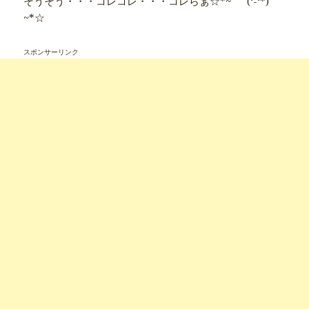
そうそう・・・コレコレ・・・コレらぁ☆*~ﾟ⌒(‘-‘*)⌒ﾟ
~*☆
スポンサーリンク