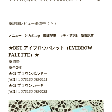
●商品別詳細記事●
※詳細レビュー準備中_(_^_)_
メニュー
けろShop
関連記事
キティ第2弾
新着記事
★BKT アイブロウパレット（EYEBROW
PALETTE）★
※眉墨
※全2種
★01 ブラウンボルドー
JAN:[4 573135 589611]
★02 ブラウンカーキ
JAN:[4 573135 589628]