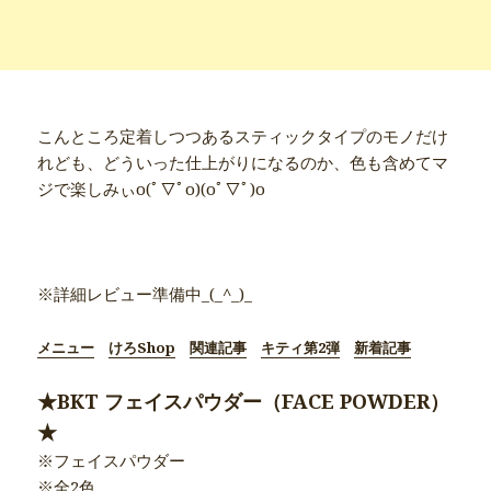
こんところ定着しつつあるスティックタイプのモノだけ
れども、どういった仕上がりになるのか、色も含めてマ
ジで楽しみぃo(ﾟ▽ﾟo)(oﾟ▽ﾟ)o
●商品別詳細記事●
※詳細レビュー準備中_(_^_)_
メニュー
けろShop
関連記事
キティ第2弾
新着記事
★BKT フェイスパウダー（FACE POWDER）
★
※フェイスパウダー
※全2色