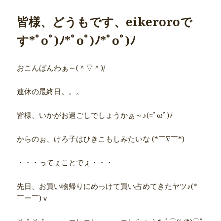
皆様、どうもです、eikeroroで
す*ﾟoﾟ)ﾉ*ﾟoﾟ)ﾉ*ﾟoﾟ)ﾉ
おこんばんわぁ～(＾▽＾)/
連休の最終日。。。
皆様、いかがお過ごしでしょうかぁ～♪(=ﾟωﾟ)ﾉ
からのぉ、けろ子はひきこもしみたいな (*￣∇￣*)
・・・ってぇことでぇ・・・
先日、お買い物帰りにめっけて買い占めてきたヤツ♪(*
￣ー￣)ｖ