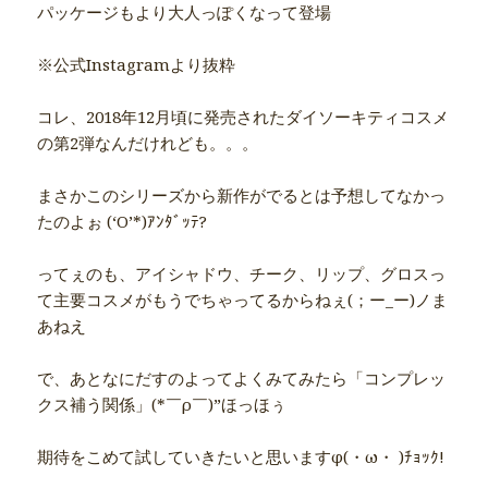
パッケージもより大人っぽくなって登場
※公式Instagramより抜粋
コレ、2018年12月頃に発売されたダイソーキティコスメ
の第2弾なんだけれども。。。
まさかこのシリーズから新作がでるとは予想してなかっ
たのよぉ (‘O’*)ｱﾝﾀﾞｯﾃ?
ってぇのも、アイシャドウ、チーク、リップ、グロスっ
て主要コスメがもうでちゃってるからねぇ(；ー_ー)ノま
あねえ
で、あとなにだすのよってよくみてみたら「コンプレッ
クス補う関係」(*￣ρ￣)”ほっほぅ
期待をこめて試していきたいと思いますφ(・ω・ )ﾁｮｯｸ!