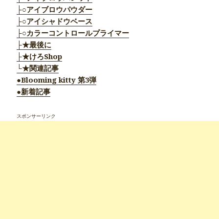
├○アイブロウパウダー
├○アイシャドウベース
├○カラーコントロールプライマー
├★最後に
├★けろShop
└★関連記事
●Blooming kitty 第3弾
●新着記事
スポンサーリンク