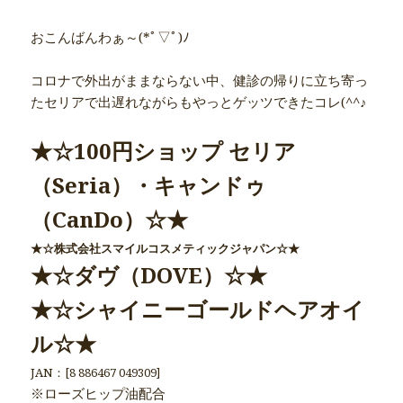
おこんばんわぁ～(*ﾟ▽ﾟ)ﾉ
コロナで外出がままならない中、健診の帰りに立ち寄っ
たセリアで出遅れながらもやっとゲッツできたコレ(^^♪
★☆100円ショップ セリア
（Seria）・キャンドゥ
（CanDo）☆★
★☆株式会社スマイルコスメティックジャパン☆★
★☆ダヴ（DOVE）☆★
★☆シャイニーゴールドヘアオイ
ル☆★
JAN：[8 886467 049309]
※ローズヒップ油配合