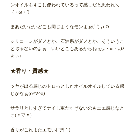
ンオイルもすこし使われているって感じだと思われ＼
_(・ω・`)
まあだいたいどこも同じようなモンよぉ(´-`).｡oO
シリコーンがダメとか、石油系がダメとか、そういうこ
とぢゃないのよぉ、いいとこもあるからねぇ(｡・ω・｡)ﾉ
ぁぃ♪
★香り・質感★
ツヤが出る感じのトロっとしたオイルオイルしている感
じかなぁ(o^∀^o)
サラリとしすぎてナイし重たすぎないのもエエ感じなと
こ(〃▽〃)
香りがこれまたエモい( ´艸｀)