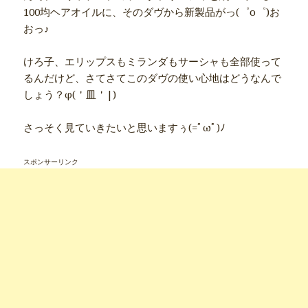
100均ヘアオイルに、そのダヴから新製品がっ(゜o゜)お
おっ♪
けろ子、エリップスもミランダもサーシャも全部使って
るんだけど、さてさてこのダヴの使い心地はどうなんで
しょう？φ(＇皿＇|)
さっそく見ていきたいと思いますぅ(=ﾟωﾟ)ﾉ
スポンサーリンク