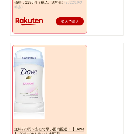
価格：2280円（税込、送料別)
(2022/10/3
時点)
楽天で購入
送料220円〜安心で早い国内配送！【 Dove
】 ダヴ デオドラント 制汗剤 …