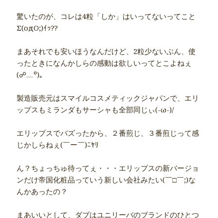
驚いたのが、コレは4粒「しか」はいってないってこと
Σ(oдΟ;)ｲｯ??
まあそれでも安いほうなんだけど、2粒少ないぶん、使
ったときになんかしらの感動は欲しいってとこよねぇ
(☍﹏⁰)｡
製造販売元はスマイルコスメティックジャパンで、エリ
ップスもミランダもサーシャも全部同じぃ(-ω-)/
エリップスでバズったから、２番煎じ、３番煎じって感
じかしらねぇ(￣ー￣)ﾆﾔﾘ
ん？ちょっちゅ待ってぇ・・・エリップスの新バージョ
ンだけ帝国化粧品っていう新しい会社みたい(￣□￣;)な
んかあったの？
まあいいとして、ダブはユニリーバのブランドのひとつ