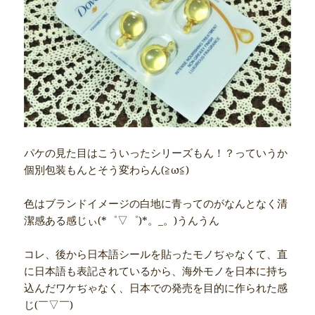
パケの見た目はこういったシリーズもん！？っていうか
個別包装もんとそう変わらん(≧ω≦)
色はブランドイメージの白地に青ってのがなんとなく清
潔感ある感じぃ(*゜▽゜)*。_。)うんうん
コレ、後から日本語シールを貼ったモノぢゃなくて、直
に日本語も表記されているから、海外モノを日本に持ち
込んだワケぢゃなく、日本での発売を目的に作られた感
じ(￣▽￣)