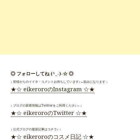
◎ フォローしてね (^_-)-☆ ◎
↓ 皆様からのイイネ・コメントお待ちしています♪←励みになります ↓
★☆ eikeroroのInstagram ☆★
↓ ブログの新着情報はTwitterをご利用ください♪ ↓
★☆ eikeroroのTwitter ☆★
↓ 公式ブログの最新記事はコチラ♪ ↓
★☆ eikeroroのコスメ日記 ☆★