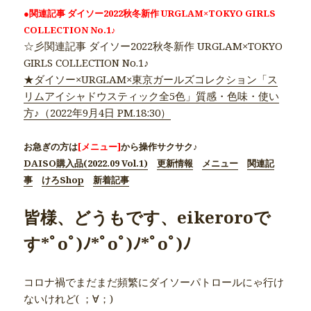
●関連記事 ダイソー2022秋冬新作 URGLAM×TOKYO GIRLS
COLLECTION No.1♪
☆彡関連記事 ダイソー2022秋冬新作 URGLAM×TOKYO
GIRLS COLLECTION No.1♪
★ダイソー×URGLAM×東京ガールズコレクション「ス
リムアイシャドウスティック全5色」質感・色味・使い
方♪（2022年9月4日 PM.18:30）
お急ぎの方は
[メニュー]
から操作サクサク♪
DAISO購入品(2022.09 Vol.1)
更新情報
メニュー
関連記
事
けろShop
新着記事
皆様、どうもです、eikeroroで
す*ﾟoﾟ)ﾉ*ﾟoﾟ)ﾉ*ﾟoﾟ)ﾉ
コロナ禍でまだまだ頻繁にダイソーパトロールにゃ行け
ないけれど( ；∀；)