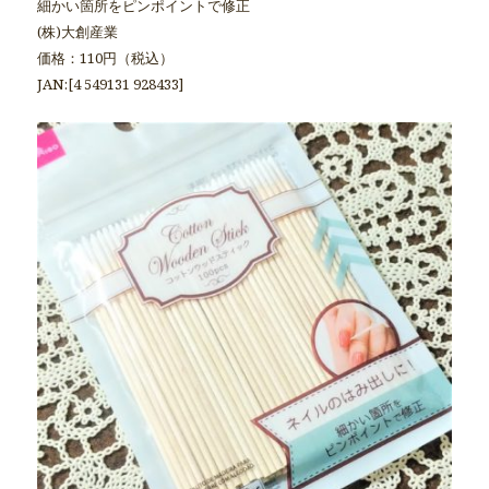
細かい箇所をピンポイントで修正
(株)大創産業
価格：110円（税込）
JAN:[4 549131 928433]