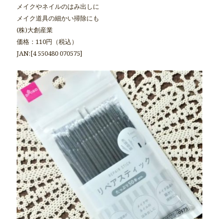
メイクやネイルのはみ出しに
メイク道具の細かい掃除にも
(株)大創産業
価格：110円（税込）
JAN:[4 550480 070575]