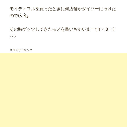
モイティフルを買ったときに何店舗かダイソーに行けた
ので(•̀ᴗ•́)و
その時ゲッツしてきたモノを書いちゃいまーす(・３・)
～♪
スポンサーリンク