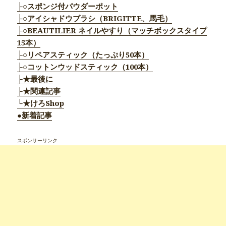
├○スポンジ付パウダーポット
├○アイシャドウブラシ（BRIGITTE、馬毛）
├○BEAUTILIER ネイルやすり（マッチボックスタイプ
15本）
├○リペアスティック（たっぷり50本）
├○コットンウッドスティック（100本）
├★最後に
├★関連記事
└★けろShop
●新着記事
スポンサーリンク