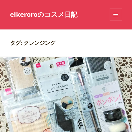
eikeroroのコスメ日記
メニュ
ーとウ
ィジェ
ット
タグ: クレンジング