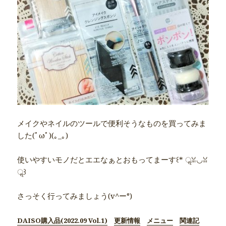
メイクやネイルのツールで便利そうなものを買ってみま
した(ﾟωﾟ)(｡_｡)
使いやすいモノだとエエなぁとおもってまーす꒰* ॢꈍ◡ꈍ
ॢ꒱
さっそく行ってみましょう(v^ー°)
DAISO購入品(2022.09 Vol.1)
更新情報
メニュー
関連記