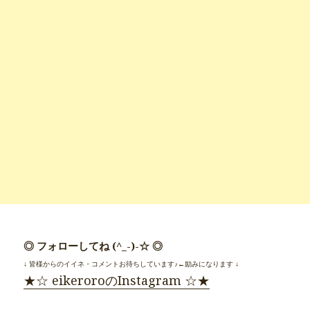
◎ フォローしてね (^_-)-☆ ◎
↓ 皆様からのイイネ・コメントお待ちしています♪←励みになります ↓
★☆ eikeroroのInstagram ☆★