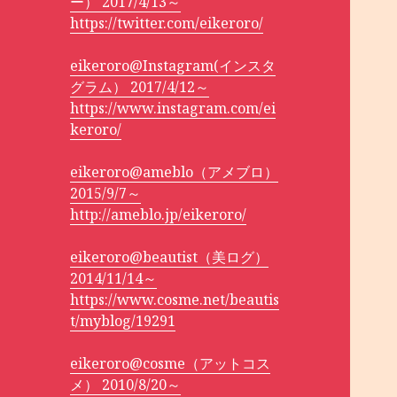
ー） 2017/4/13～
https://twitter.com/eikeroro/
eikeroro@Instagram(インスタ
グラム） 2017/4/12～
https://www.instagram.com/ei
keroro/
eikeroro@ameblo（アメブロ）
2015/9/7～
http://ameblo.jp/eikeroro/
eikeroro@beautist（美ログ）
2014/11/14～
https://www.cosme.net/beautis
t/myblog/19291
eikeroro@cosme（アットコス
メ） 2010/8/20～