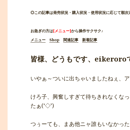
◎この記事は発売状況・購入状況・使用状況に応じて順次
お急ぎの方は
[メニュー]
から操作サクサク♪
メニュー
Shop
関連記事
新着記事
皆様、どうもです、eikeroroです*ﾟ
いやぁ～ついに出ちゃいましたねぇ、アレ
けろ子、興奮しすぎて待ちきれなくなっ
たぁ(‘◇’)ゞ
つぅーても、まあ他ニャ誰もいなかったん