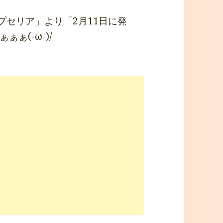
プセリア」より「2月11日に発
ぁ(-ω-)/