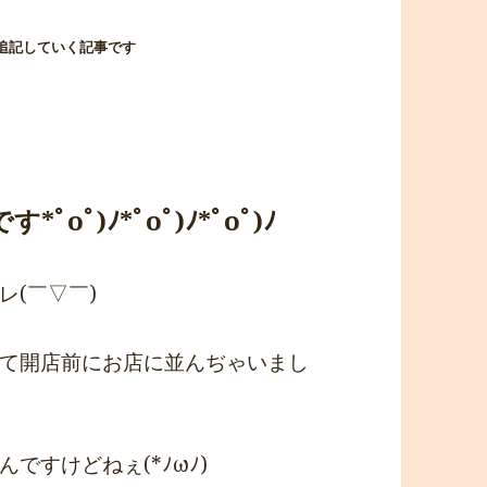
追記していく記事です
oﾟ)ﾉ*ﾟoﾟ)ﾉ*ﾟoﾟ)ﾉ
(￣▽￣)
て開店前にお店に並んぢゃいまし
ですけどねぇ(*ﾉωﾉ)