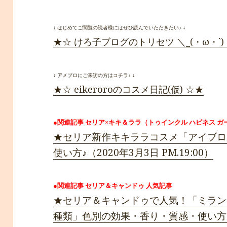
↓ はじめてご閲覧の読者様にはぜひ読んでいただきたい♪ ↓
★☆ けろ子ブログのトリセツ ＼_(・ω・`)
↓ アメブロにご来訪の方はコチラ♪ ↓
★☆ eikeroroのコスメ日記(仮) ☆★
●関連記事 セリア×キキ＆ララ（トゥインクル ハピネス ガール）
★セリア新作キキララコスメ「アイブロ
使い方♪（2020年3月3日 PM.19:00）
●関連記事 セリア＆キャンドゥ 人気記事
★セリア＆キャンドゥで人気！「ミラン
種類」色別の効果・香り・質感・使い方♪（20