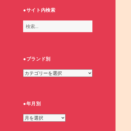
●サイト内検索
検
索
:
●ブランド別
●
ブ
ラ
ン
ド
●年月別
別
●
年