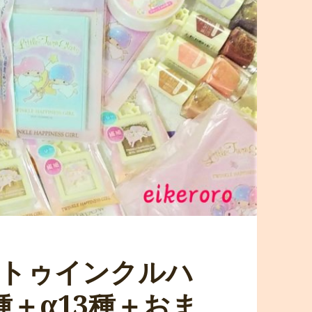
「トゥインクルハ
種＋α13種＋おま