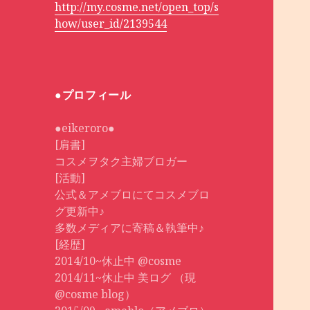
http://my.cosme.net/open_top/s
how/user_id/2139544
●プロフィール
●eikeroro●
[肩書]
コスメヲタク主婦ブロガー
[活動]
公式＆アメブロにてコスメブロ
グ更新中♪
多数メディアに寄稿＆執筆中♪
[経歴]
2014/10~休止中 @cosme
2014/11~休止中 美ログ （現
@cosme blog）