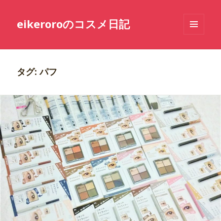
eikeroroのコスメ日記
メニュ
ーとウ
ィジェ
ット
タグ: パフ