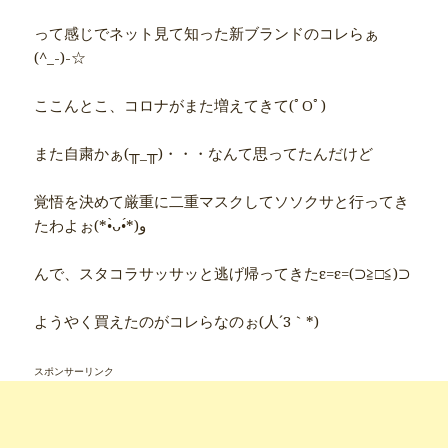
って感じでネット見て知った新ブランドのコレらぁ
(^_-)-☆
ここんとこ、コロナがまた増えてきて(ﾟOﾟ)
また自粛かぁ(╥_╥)・・・なんて思ってたんだけど
覚悟を決めて厳重に二重マスクしてソソクサと行ってき
たわよぉ(*•̀ᴗ•́*)و
んで、スタコラサッサッと逃げ帰ってきたε=ε=(⊃≧□≦)⊃
ようやく買えたのがコレらなのぉ(人´3｀*)
スポンサーリンク