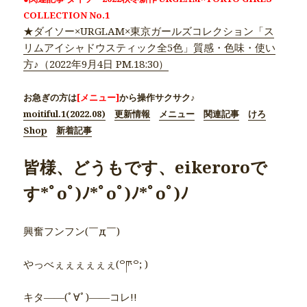
COLLECTION No.1
★ダイソー×URGLAM×東京ガールズコレクション「ス
リムアイシャドウスティック全5色」質感・色味・使い
方♪（2022年9月4日 PM.18:30）
お急ぎの方は
[メニュー]
から操作サクサク♪
moitiful.1(2022.08)
更新情報
メニュー
関連記事
けろ
Shop
新着記事
皆様、どうもです、eikeroroで
す*ﾟoﾟ)ﾉ*ﾟoﾟ)ﾉ*ﾟoﾟ)ﾉ
興奮フンフン(￣д￣)
やっべぇぇぇぇぇぇ(꒪ཫ꒪; )
キタ――(ﾟ∀ﾟ)――コレ!!