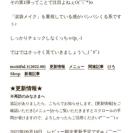
その第1弾ってことで注目よねぇO(ˊ▽ˋ*)o
「涙袋メイク」を重視している感がバシバシくる系です
ぅ♪
しっかりチェックしなくっちゃ(p_-)
ではではさっそく見ていきましょう＼_( ﾟﾛﾟ)
moitiful.1(2022.08)
更新情報
メニュー
関連記事
けろ
Shop
新着記事
★更新情報★
※再訪のみなさまへ
追記がありましたら、こちらでお知らせします。[更新情報]をご
確認いただき[メニュー]からご覧いただきますとスクロールの手
間が省けますので、よろしかったらご活用ください(*￣ー￣)ｖ
2022年09月18日 レビュー順次更新予定ですφ（￣ー￣