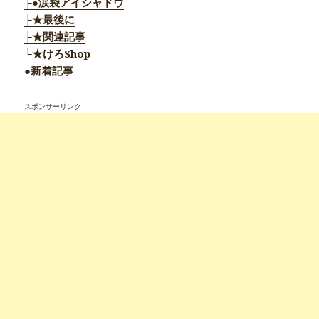
├●涙袋アイシャドウ
├★最後に
├★関連記事
└★けろShop
●新着記事
スポンサーリンク