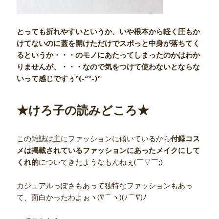
とっても折れやすいというか、いや根本から軽く圧もか
けてないのに蓋を開けただけでスポっと中身が落ちてく
るというか・・・のモノにあたってしまったのかはわか
りませんが、・・・なので気をつけて使わないとならな
いって感じですぅ”(-“”-)”
★けろ子の読みどころ★
この雑誌は主にファッションに傾いているから
付録コス
メは掲載されているファッションにあったメイクにして
くれ的
についてきたようなもんねぇ(￣▽￣;)
カジュアルっぽさもあって独特なファッションもあっ
て、面白かったわよぉヽ(∇⌒ヽ)(ﾉ⌒∇)ﾉ