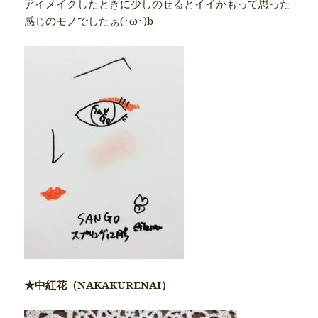
アイメイクしたときに少しのせるとイイかもって思った
感じのモノでしたぁ(･ω･)b
★中紅花（NAKAKURENAI）