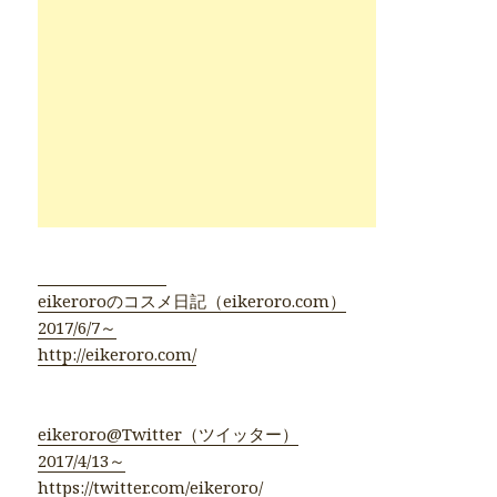
●eikeroro公式●
eikeroroのコスメ日記（eikeroro.com）
2017/6/7～
http://eikeroro.com/
eikeroro@Twitter（ツイッター）
2017/4/13～
https://twitter.com/eikeroro/