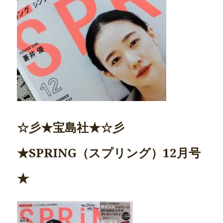
☆彡★宝島社★☆彡
★SPRING（スプリング）12月号
★