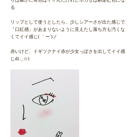
る
リップとして使うとしたら、少しシアーさが出た感じで
「口紅感」があまりないように見えたし落ち方も汚くな
くてイイ感じ( ｀ー´)ノ
赤いけど、ドギツクナイ赤が少女っぽさを出してイイ感
じd(-_☆)