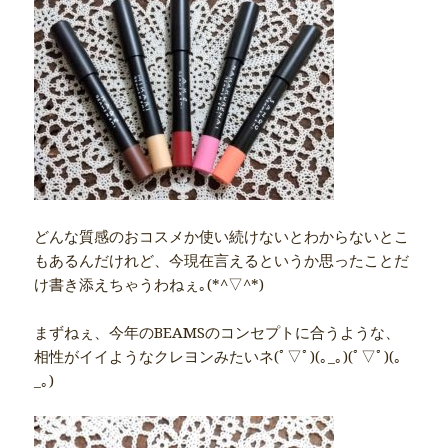
どんな質感のおコスメか使い続けないとわからないとこ
もあるんだけれど、今現在言えるというか思ったことだ
け書き添えちゃうわねぇ｡(*^▽^*)ゞ
まずねぇ、今年のBEAMSのコンセプトに合うような、
相性がイイようなクレヨンみたいネ(ﾟ▽ﾟ)(｡_｡)(ﾟ▽ﾟ)(｡
_｡)