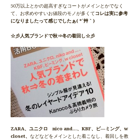
50万以上とかの超高すぎなコートがメインとかでなく
て、お求めやすいお値段のモノが多くて
コレは実に参考
になりましたって感じでしたぁ( *´艸｀)
☆彡人気ブランドで秋⇒冬の着回し☆彡
ZARA、ユニクロ nico and…、KBF、ビ―ミング、w
closet、
などなどをメインとした着こなし、着回しを教