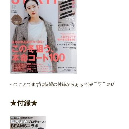
ってことでまずは待望の付録からぁぁヾ(＠⌒▽⌒＠)ﾉ
★付録★