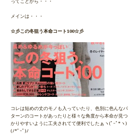
ってことから・・・
メインは・・・
☆彡この冬狙う本命コート100☆彡
コレは短めの丈のモノも入っていたり、色別に色んなパ
ターンのコートがあったりと様々な角度から本命が見つ
かりやすいように工夫されてて便利でしたぁヽ(ﾟｰﾟ*ヽ)
(ﾉ*ﾟｰﾟ)ﾉ