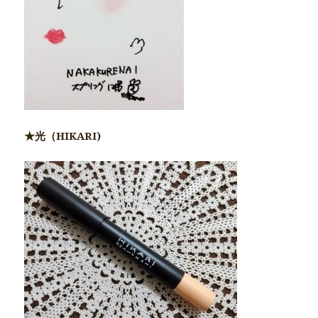
★光（HIKARI)