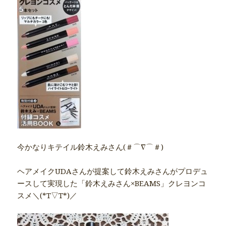
今かなりキテイル鈴木えみさん(＃⌒∇⌒＃)
ヘアメイクUDAさんが提案して鈴木えみさんがプロデュ
ースして実現した「鈴木えみさん×BEAMS」クレヨンコ
スメ＼(*T▽T*)／