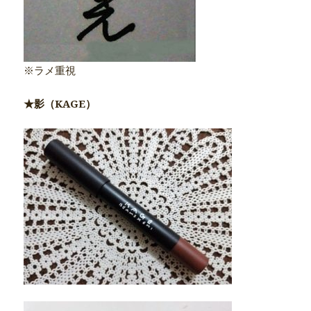
※ラメ重視
★影（KAGE）