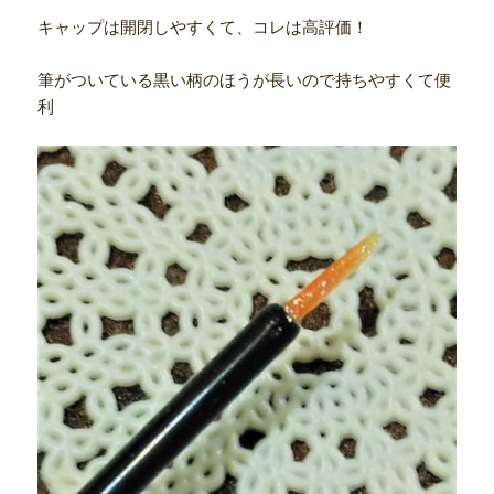
キャップは開閉しやすくて、コレは高評価！
筆がついている黒い柄のほうが長いので持ちやすくて便
利