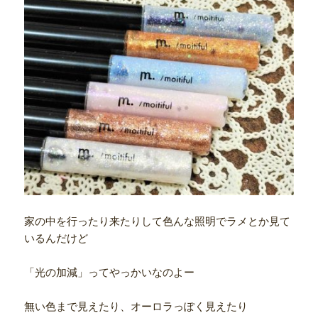
家の中を行ったり来たりして色んな照明でラメとか見て
いるんだけど
「光の加減」ってやっかいなのよー
無い色まで見えたり、オーロラっぽく見えたり