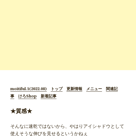
moitiful.1(2022.08)
トップ
更新情報
メニュー
関連記
事
けろShop
新着記事
★質感★
そんなに速乾ではないから、やはりアイシャドウとして
使えそうな伸びを見せるというかねぇ