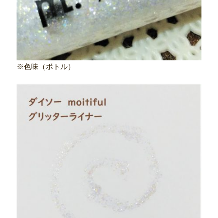
※色味（ボトル）