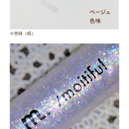
※色味（紙）