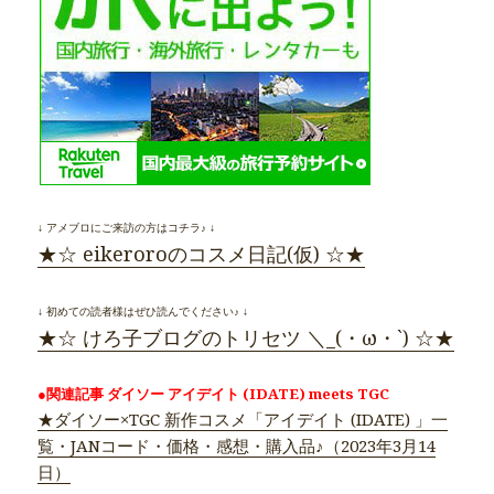
↓ アメブロにご来訪の方はコチラ♪ ↓
★☆ eikeroroのコスメ日記(仮) ☆★
↓ 初めての読者様はぜひ読んでください♪ ↓
★☆ けろ子ブログのトリセツ ＼_(・ω・`) ☆★
●関連記事 ダイソー アイデイト (IDATE) meets TGC
★ダイソー×TGC 新作コスメ「アイデイト (IDATE) 」一
覧・JANコード・価格・感想・購入品♪（2023年3月14
日）