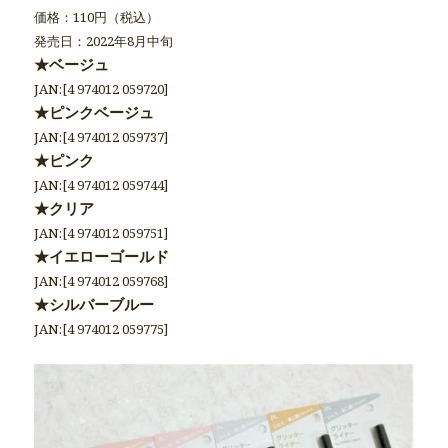
価格：110円（税込）
発売日：2022年8月中旬
★ベージュ
JAN:[4 974012 059720]
★ピンクベージュ
JAN:[4 974012 059737]
★ピンク
JAN:[4 974012 059744]
★クリア
JAN:[4 974012 059751]
★イエローゴールド
JAN:[4 974012 059768]
★シルバーブルー
JAN:[4 974012 059775]