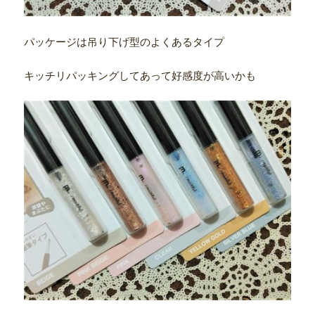
パッケージは吊り下げ型のよくあるタイプ
キッチリパッキングしてあって好感度が高いかも