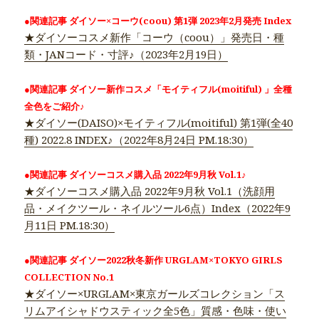
●関連記事 ダイソー×コーウ(coou) 第1弾 2023年2月発売 Index
★ダイソーコスメ新作「コーウ（coou）」発売日・種
類・JANコード・寸評♪（2023年2月19日）
●関連記事 ダイソー新作コスメ「モイティフル(moitiful) 」全種
全色をご紹介♪
★ダイソー(DAISO)×モイティフル(moitiful) 第1弾(全40
種) 2022.8 INDEX♪（2022年8月24日 PM.18:30）
●関連記事 ダイソーコスメ購入品 2022年9月秋 Vol.1♪
★ダイソーコスメ購入品 2022年9月秋 Vol.1（洗顔用
品・メイクツール・ネイルツール6点）Index（2022年9
月11日 PM.18:30）
●関連記事 ダイソー2022秋冬新作 URGLAM×TOKYO GIRLS
COLLECTION No.1
★ダイソー×URGLAM×東京ガールズコレクション「ス
リムアイシャドウスティック全5色」質感・色味・使い