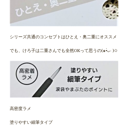
シリーズ共通のコンセプトはひとえ・奥二重にオススメ
でも、けろ子は二重さんでも全然OKって思うの(๑•̀ᴗ- )✩
高密度ラメ
塗りやすい細筆タイプ