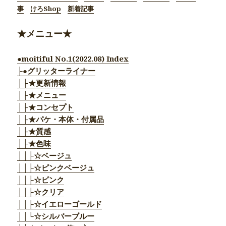
事
けろShop
新着記事
★メニュー★
●moitiful No.1(2022.08) Index
├●グリッターライナー
│├★更新情報
│├★メニュー
│├★コンセプト
│├★パケ・本体・付属品
│├★質感
│├★色味
││├☆ベージュ
││├☆ピンクベージュ
││├☆ピンク
││├☆クリア
││├☆イエローゴールド
││└☆シルバーブルー