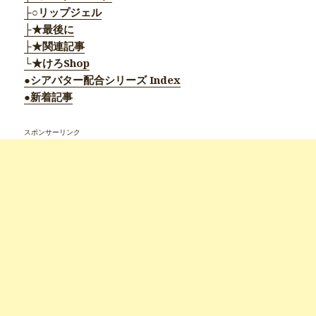
├○リップジェル
├★最後に
├★関連記事
└★けろShop
●シアバター配合シリーズ Index
●新着記事
スポンサーリンク