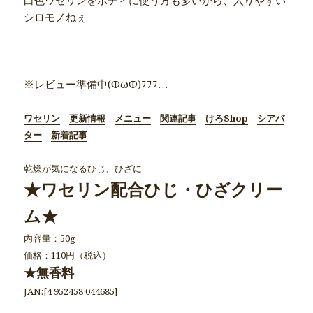
白色ワセリンをボディに使う方も多いから、入りやすい
シロモノねぇ
●商品別詳細記事●
※レビュー準備中(ΦωΦ)ﾌﾌﾌ…
ワセリン
更新情報
メニュー
関連記事
けろShop
シアバ
ター
新着記事
乾燥が気になるひじ、ひざに
★ワセリン配合ひじ・ひざクリー
ム★
内容量：50g
価格：110円（税込）
★無香料
JAN:[4 952458 044685]