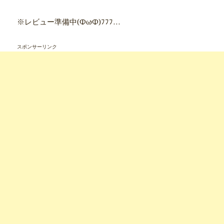
※レビュー準備中(ΦωΦ)ﾌﾌﾌ…
スポンサーリンク