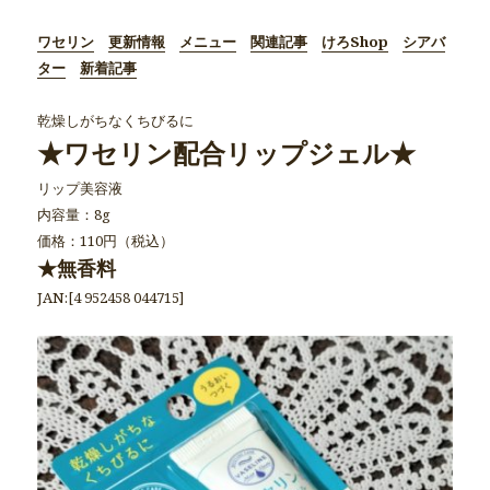
ワセリン
更新情報
メニュー
関連記事
けろShop
シアバ
ター
新着記事
乾燥しがちなくちびるに
★ワセリン配合リップジェル★
リップ美容液
内容量：8g
価格：110円（税込）
★無香料
JAN:[4 952458 044715]