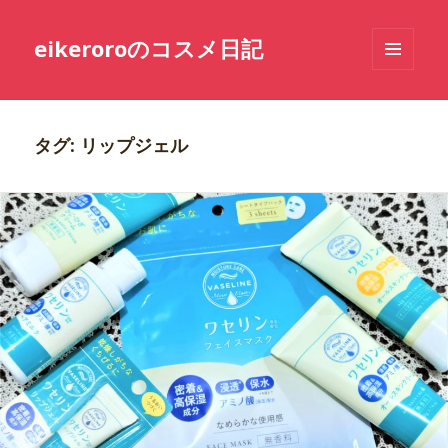
eikeroroのコスメ日記
メニュ
ーとウ
ィジェ
ット
タグ: リップジェル