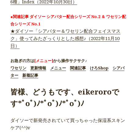
6種」Index（2022年10月30日）
●関連記事 ダイソー シアバター配合シリーズ No.2 ＆ ワセリン配
合シリーズ No.1
★ダイソー「シアバター＆ワセリン配合フェイスマス
ク」使ってみたざっくりとした感想♪（2022年11月10
日）
お急ぎの方は
[メニュー]
から操作サクサク♪
ワセリン
更新情報
メニュー
関連記事
けろShop
シアバ
ター
新着記事
皆様、どうもです、eikeroroで
す*ﾟoﾟ)ﾉ*ﾟoﾟ)ﾉ*ﾟoﾟ)ﾉ
ダイソーで新発売されていて買っちゃった保湿系スキン
ケア(^^)v