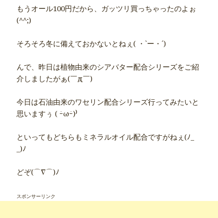
もうオール100円だから、ガッツリ買っちゃったのよぉ
(^^;)ゞ
そろそろ冬に備えておかないとねぇ( ・`ー・´)
んで、昨日は植物由来のシアバター配合シリーズをご紹
介しましたがぁ(￣д￣)
今日は石油由来のワセリン配合シリーズ行ってみたいと
思いますぅ ( ｰ̀ωｰ́)⁾
といってもどちらもミネラルオイル配合ですがねぇ(ﾉ_
_)ﾉ
どぞ(⌒∇⌒)ﾉ
スポンサーリンク