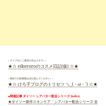
↓ アメブロにご来訪の方はコチラ♪ ↓
★☆ eikeroroのコスメ日記(仮) ☆★
↓ 初めての読者様はぜひ読んでください♪ ↓
★☆ けろ子ブログのトリセツ ＼_(・ω・`) ☆★
●関連記事 ダイソー シアバター配合シリーズ Index
★ダイソー新作スキンケア「シアバター配合シリーズ 全