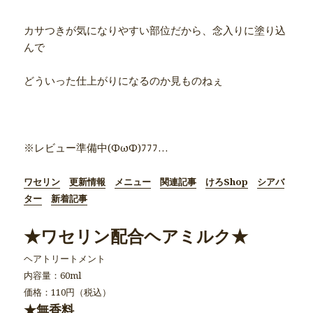
カサつきが気になりやすい部位だから、念入りに塗り込
んで
どういった仕上がりになるのか見ものねぇ
●商品別詳細記事●
※レビュー準備中(ΦωΦ)ﾌﾌﾌ…
ワセリン
更新情報
メニュー
関連記事
けろShop
シアバ
ター
新着記事
★ワセリン配合ヘアミルク★
ヘアトリートメント
内容量：60ml
価格：110円（税込）
★無香料