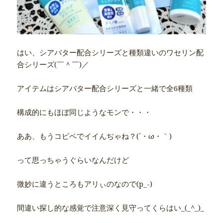
はい、シアバター配合シリーズと種類違いのワセリン配
合シリーズ(￣＾￣)／
アイテムはシアバター配合シリーズと一緒で全6種類
構成的にもほぼ同じようなモンで・・・
ああ、もうコピペでイイんぢゃね？(´・ω・｀)
って思っちゃうぐらいなんだけど
微妙に違うところもアリぃのなので(p_-)
間違い探し的な感覚で注意深く見守ってくらはい_(_^_)_