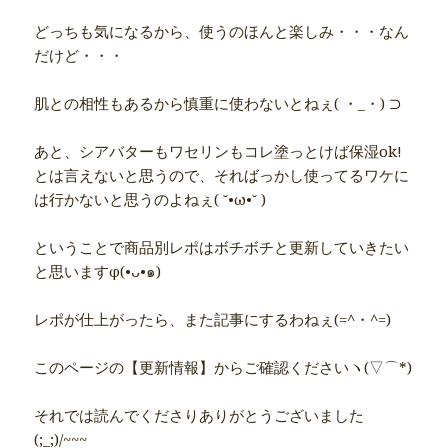
どっちも気になるから、使うのほんと楽しみ・・・なん
だけど・・・
肌との相性もあるから慎重に使わないとねぇ( ・_・) ⊃
あと、シアバターもワセリンもコレ塗っとけば保湿ok!
とは言えないと思うので、そればっかし使ってるワケに
は行かないと思うのよねぇ( ˘•ω•˘ )
ということで商品別レポはボチボチと更新していきたい
と思いますφ(•ᴗ•๑)
レポが仕上がったら、また記事にするわねぇ(=^・^=)
このページの【更新情報】からご確認くださいヽ(▽⌒*)
それでは読んでくださりありがとうございました
(;_;)/~~~