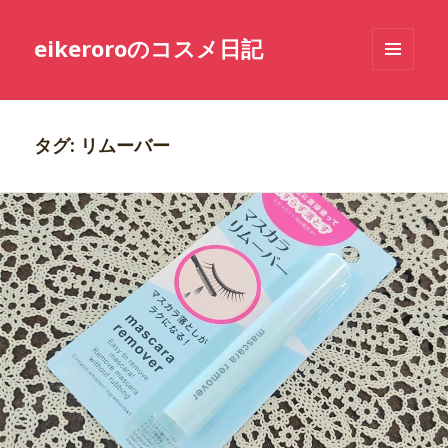
eikeroroのコスメ日記
メニュ
ーとウ
ィジェ
ット
タグ: リムーバー