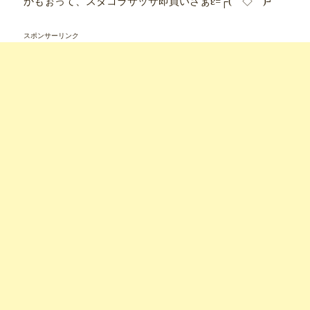
かもぉって、スタコラサッサ即買いさぁε=┌(￣◇￣)┘
スポンサーリンク