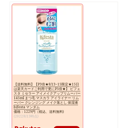
【送料無料】【P3倍★8/13~15限定★15日
は楽天カードご利用で更にP5倍★】 ビフェ
スタ ミセラー アイメイクアップリムーバー
145ml まつ毛 マスカラ アイライナー リム
ーバー クレンジング メイク落とし 保湿液
bifesta マンダム
価格：1229円（税込、送料無料)
(2022/8/13時点)