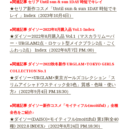
●関連記事 セリア Until sun & sun 1DAY 時短でキレイ
★セリア新作コスメ「Until sun & sun 1DAY 時短でキ
レイ 」Index（2023年10月4日）
●関連記事 ダイソー2022年8月購入品 Vol.1-Index
★ダイソー2022年8月購入品 Vol.1（マスカラリムーバ
ー・URGLAM2点・ロケット型メイクブラシ2点・ごく
ふわっ2点） Index（2022年8月7日 PM.:00）
●関連記事 ダイソー2022秋冬新作 URGLAM×TOKYO GIRLS
COLLECTION No.1
★ダイソー×URGLAM×東京ガールズコレクション「ス
リムアイシャドウスティック全5色」質感・色味・使い
方♪（2022年9月4日 PM.18:30）
●関連記事 ダイソー新作コスメ「モイティフル(moitiful) 」全種
全色をご紹介♪
★ダイソー(DAISO)×モイティフル(moitiful) 第1弾(全40
種) 2022.8 INDEX♪（2022年8月24日 PM.18:30）