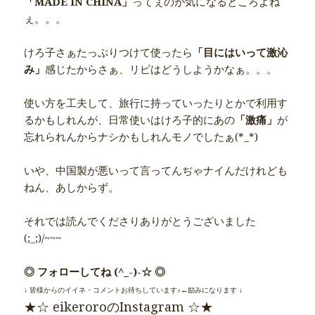
「MADE IN CHINA」
ってぇのが気になるところよね
ぇ。。。
けろ子さぁたっぷりつけて使ったら
「目にはいって激沁
み」
感じたからさぁ、リピはどうしようかなぁ。。。
使い方を工夫して、旅行に持っていったりとかで利用す
るかもしれんが、日常使いはけろ子的にあの
「激痛」
が
忘れられんからナシかもしれんモノでしたぁ(*_*)
いや、中国製が悪いって言ってんぢゃナイんだけれども
ねん、あしからず。
それでは読んでくださりありがとうございました
(;_;)/~~~
◎ フォローしてね (^_-)-☆ ◎
↓ 皆様からのイイネ・コメントお待ちしています♪←励みになります ↓
★☆ eikeroroのInstagram ☆★