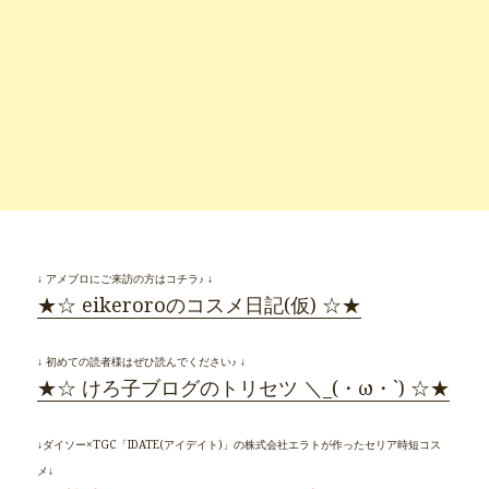
↓ アメブロにご来訪の方はコチラ♪ ↓
★☆ eikeroroのコスメ日記(仮) ☆★
↓ 初めての読者様はぜひ読んでください♪ ↓
★☆ けろ子ブログのトリセツ ＼_(・ω・`) ☆★
↓ダイソー×TGC「IDATE(アイデイト)」の株式会社エラトが作ったセリア時短コス
メ↓