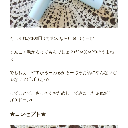
もしそれが100円ですむんなら( ｰ̀ωｰ́ )うーむ
すんごく助かるってもんでしょ？(*´·ω·)(·ω·`*)そうよね
ぇ
でもねぇ、やすかろーわるかろーぢゃお話になんないぢ
ゃない？( ﾟДﾟ)えっ?
ってことで、さっそくおためししてみましたぁm9( ﾟ
Дﾟ) ドーン!
★コンセプト★