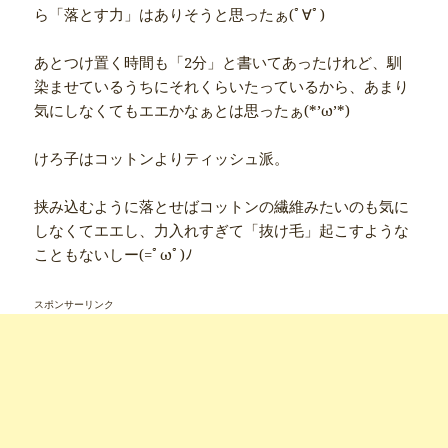
ら「落とす力」はありそうと思ったぁ(ﾟ∀ﾟ)
あとつけ置く時間も「2分」と書いてあったけれど、馴
染ませているうちにそれくらいたっているから、あまり
気にしなくてもエエかなぁとは思ったぁ(*’ω’*)
けろ子はコットンよりティッシュ派。
挟み込むように落とせばコットンの繊維みたいのも気に
しなくてエエし、力入れすぎて「抜け毛」起こすような
こともないしー(=ﾟωﾟ)ﾉ
スポンサーリンク