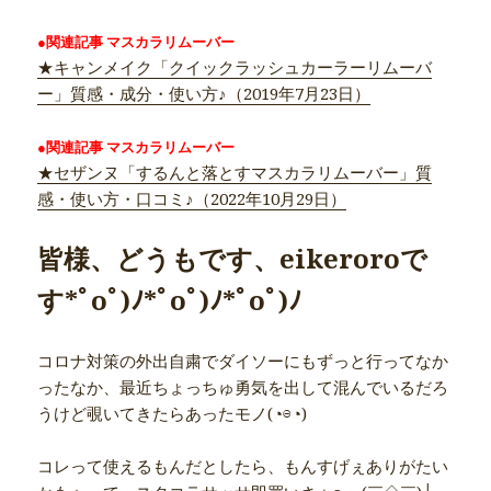
●関連記事 マスカラリムーバー
★キャンメイク「クイックラッシュカーラーリムーバ
ー」質感・成分・使い方♪（2019年7月23日）
●関連記事 マスカラリムーバー
★セザンヌ「するんと落とすマスカラリムーバー」質
感・使い方・口コミ♪（2022年10月29日）
皆様、どうもです、eikeroroで
す*ﾟoﾟ)ﾉ*ﾟoﾟ)ﾉ*ﾟoﾟ)ﾉ
コロナ対策の外出自粛でダイソーにもずっと行ってなか
ったなか、最近ちょっちゅ勇気を出して混んでいるだろ
うけど覗いてきたらあったモノ(◔⊖◔)
コレって使えるもんだとしたら、もんすげぇありがたい