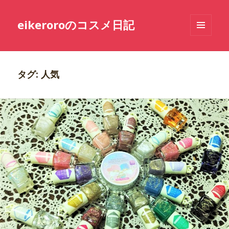
eikeroroのコスメ日記
メニュ
ーとウ
ィジェ
ット
タグ: 人気