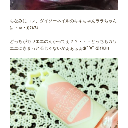
ちなみにコレ、ダイソーネイルのキキちゃんララちゃん
(｡ ・ω・))ﾌﾑﾌﾑ
どっちがカワエエのんかってぇ？？・・・どっちもカワ
エエにきまっとるじゃないかぁぁぁぁd(ﾟ∀ﾟd)ｲｶｽ!!