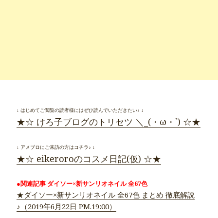
↓ はじめてご閲覧の読者様にはぜひ読んでいただきたい♪ ↓
★☆ けろ子ブログのトリセツ ＼_(・ω・`) ☆★
↓ アメブロにご来訪の方はコチラ♪ ↓
★☆ eikeroroのコスメ日記(仮) ☆★
●関連記事 ダイソー×新サンリオネイル 全67色
★ダイソー×新サンリオネイル 全67色 まとめ 徹底解説
♪（2019年6月22日 PM.19:00）