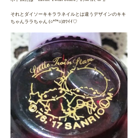
それとダイソーキキララネイルとは違うデザインのキキ
ちゃんララちゃん (○​°³°○)ｶﾜｲｲ♡