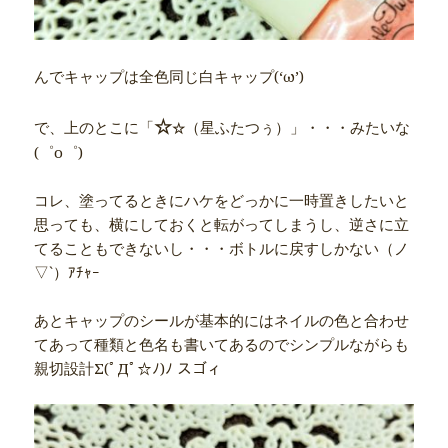
んでキャップは全色同じ白キャップ(‘ω’)
☆
で、上のとこに「
（星ふたつぅ）」・・・みたいな
☆
(゜o゜)
コレ、塗ってるときにハケをどっかに一時置きしたいと
思っても、横にしておくと転がってしまうし、逆さに立
てることもできないし・・・ボトルに戻すしかない（ノ
▽`）ｱﾁｬｰ
あとキャップのシールが基本的にはネイルの色と合わせ
てあって種類と色名も書いてあるのでシンプルながらも
親切設計Σ(ﾟДﾟ☆ﾉ)ﾉ スゴィ