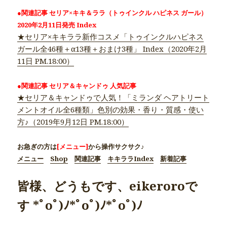
●関連記事 セリア×キキ＆ララ（トゥインクル ハピネス ガール）
2020年2月11日発売 Index
★セリア×キキララ新作コスメ「トゥインクルハピネス
ガール全46種＋α13種＋おまけ3種」 Index（2020年2月
11日 PM.18:00）
●関連記事 セリア＆キャンドゥ 人気記事
★セリア＆キャンドゥで人気！「ミランダ ヘアトリート
メントオイル全6種類」色別の効果・香り・質感・使い
方♪（2019年9月12日 PM.18:00）
お急ぎの方は
[メニュー]
から操作サクサク♪
メニュー
Shop
関連記事
キキララIndex
新着記事
皆様、どうもです、eikeroroで
す *ﾟoﾟ)ﾉ*ﾟoﾟ)ﾉ*ﾟoﾟ)ﾉ