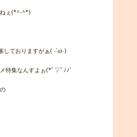
(*^-^*)
ておりますがぁ( -`ω-)
集なんすよぉ(*ﾟ▽ﾟﾉﾉﾞ
の