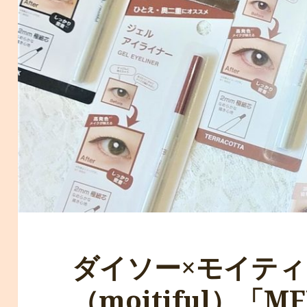
ダイソー×モイテ
（moitiful）「