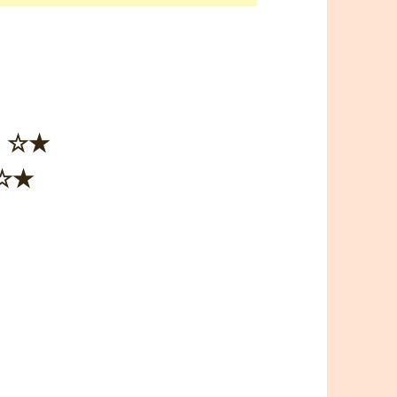
）☆★
☆★