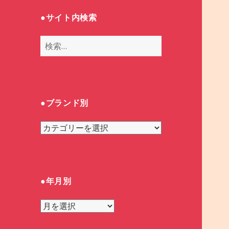
●サイト内検索
検
索
:
●ブランド別
●
ブ
ラ
ン
ド
●年月別
別
●
年