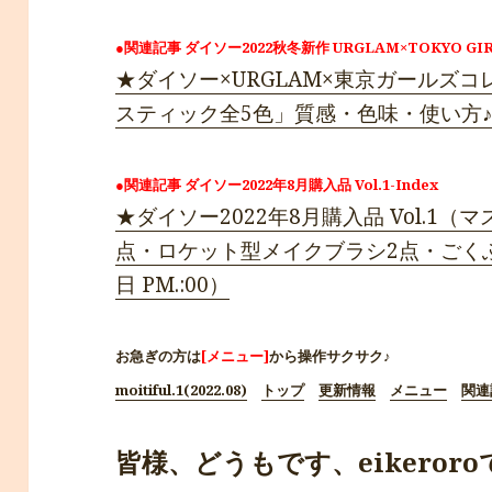
●関連記事 ダイソー2022秋冬新作 URGLAM×TOKYO GIRL
★ダイソー×URGLAM×東京ガールズ
スティック全5色」質感・色味・使い方♪（20
●関連記事 ダイソー2022年8月購入品 Vol.1-Index
★ダイソー2022年8月購入品 Vol.1（
点・ロケット型メイクブラシ2点・ごくふわっ
日 PM.:00）
お急ぎの方は
[メニュー]
から操作サクサク♪
moitiful.1(2022.08)
トップ
更新情報
メニュー
関連
皆様、どうもです、eikeroroです*ﾟ