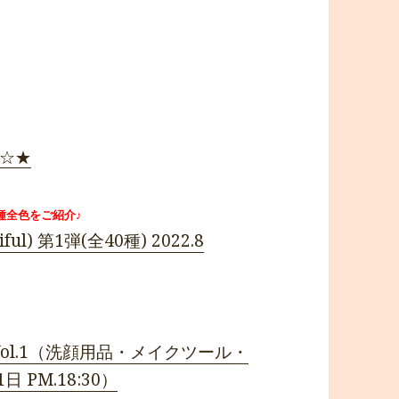
 ☆★
全種全色をご紹介♪
l) 第1弾(全40種) 2022.8
Vol.1（洗顔用品・メイクツール・
 PM.18:30）