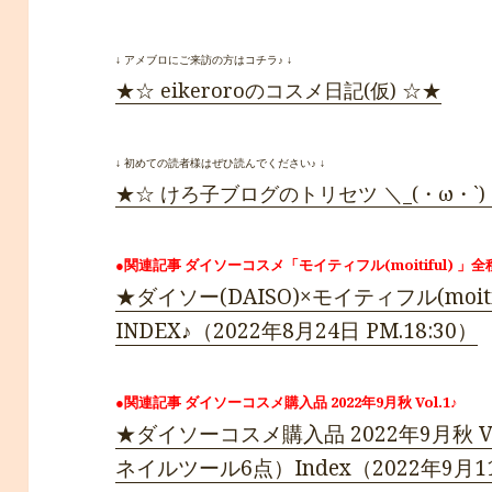
↓ アメブロにご来訪の方はコチラ♪ ↓
★☆ eikeroroのコスメ日記(仮) ☆★
↓ 初めての読者様はぜひ読んでください♪ ↓
★☆ けろ子ブログのトリセツ ＼_(・ω・`)
●関連記事 ダイソーコスメ「モイティフル(moitiful) 」
★ダイソー(DAISO)×モイティフル(moitifu
INDEX♪（2022年8月24日 PM.18:30）
●関連記事 ダイソーコスメ購入品 2022年9月秋 Vol.1♪
★ダイソーコスメ購入品 2022年9月秋 
ネイルツール6点）Index（2022年9月11日