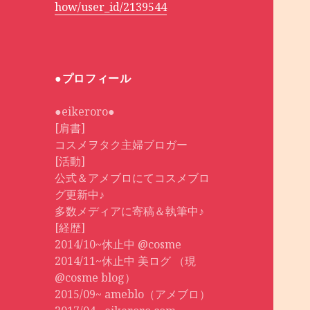
how/user_id/2139544
●プロフィール
●eikeroro●
[肩書]
コスメヲタク主婦ブロガー
[活動]
公式＆アメブロにてコスメブロ
グ更新中♪
多数メディアに寄稿＆執筆中♪
[経歴]
2014/10~休止中 @cosme
2014/11~休止中 美ログ （現
@cosme blog）
2015/09~ ameblo（アメブロ）