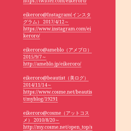
https://twitter.com/eikeroro/
eikeroro@Instagram(インスタ
グラム） 2017/4/12～
https://www.instagram.com/ei
keroro/
eikeroro@ameblo（アメブロ）
2015/9/7～
http://ameblo.jp/eikeroro/
eikeroro@beautist（美ログ）
2014/11/14～
https://www.cosme.net/beautis
t/myblog/19291
eikeroro@cosme（アットコス
メ） 2010/8/20～
http://my.cosme.net/open_top/s